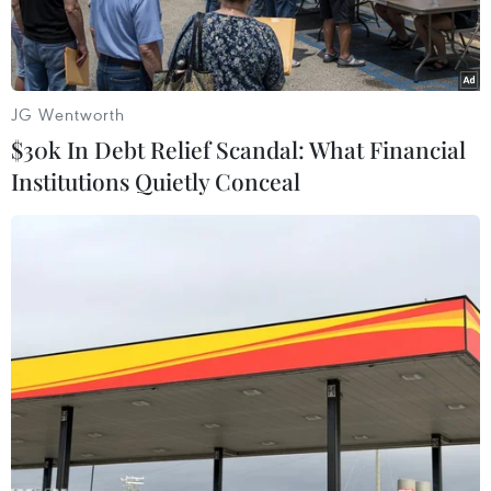
JG Wentworth
$30k In Debt Relief Scandal: What Financial
Institutions Quietly Conceal
Hình ảnh minh họa đồng tiền kỹ thuật số Bitcoin. (Ảnh:
Reuters/TTXVN)
Đồng tiền kỹ thuật số bitcoin đã giảm xuống
dưới mốc 60.000 USD/BTC lần đầu tiên kể từ