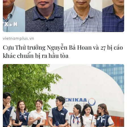
chi phí vốn khó giảm, nhà đầu tư thường có xu
hướng cắt giảm tỷ trọng nắm giữ các tài sản
không tạo ra dòng tiền hay lợi suất, trong đó có
bitcoin./.
vietnamplus.vn
Bitcoin giảm về 62.600
Cựu Thứ trưởng Nguyễn Bá Hoan và 27 bị cáo
USD, áp lực gia tăng sau
khác chuẩn bị ra hầu tòa
động thái bán của
MicroStrategy
Áp lực giảm giá Bitcoin gia tăng khi tâm lý thị
trường xấu đi, chủ yếu do tác động từ
MicroStrategy, công ty đang nắm giữ lượng bitcoin
lớn, bất ngờ bán ra 32 bitcoin lần đầu tiên từ năm
2022.