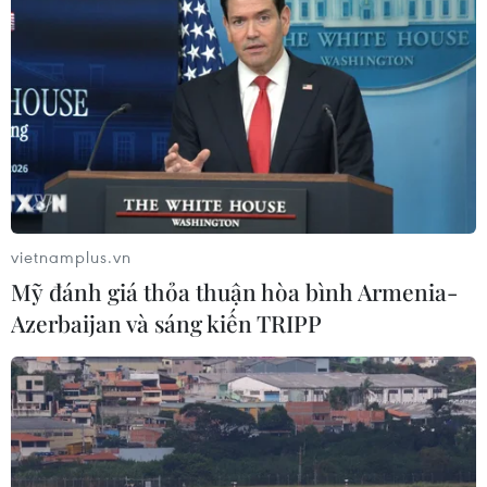
Chương trình mục tiêu quốc gia
thành một tổng thể
07/08/2026 13:06
Tháo gỡ dứt điểm vướng mắc hiện
hữu dự án Nhà máy điện hạt nhân
Ninh Thuận
07/08/2026 09:27
vietnamplus.vn
Mỹ đánh giá thỏa thuận hòa bình Armenia-
Masterise Homes đồng hành cùng
Azerbaijan và sáng kiến TRIPP
khách hàng trên toàn quốc với giải
pháp tài chính ưu việt
07/08/2026 08:39
Kho bạc Nhà nước: Thu ngân sách