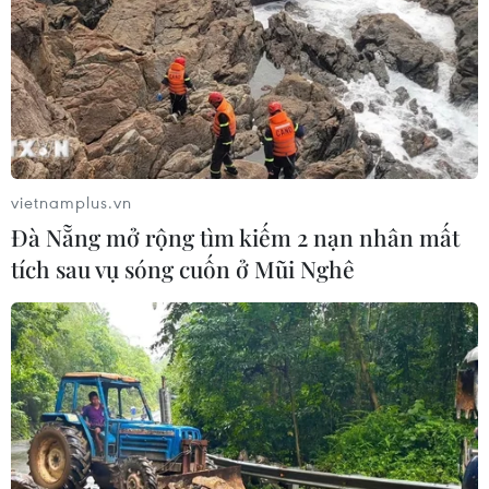
Sáng 4/5 theo giờ Singapore, giá bitcoin đã tăng 1,9%
lên mức 80.393 USD đổi 1 bitcoin, mức cao nhất kể từ
ngày 31/1, giữa lúc thị trường chứng khoán châu Á đang
tiến gần tới các mốc kỷ lục.
vietnamplus.vn
Đà Nẵng mở rộng tìm kiếm 2 nạn nhân mất
tích sau vụ sóng cuốn ở Mũi Nghê