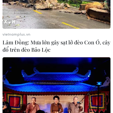
vietnamplus.vn
Lâm Đồng: Mưa lớn gây sạt lở đèo Con Ó, cây
đổ trên đèo Bảo Lộc