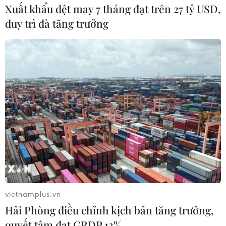
Xuất khẩu dệt may 7 tháng đạt trên 27 tỷ USD,
Binance tạm dừng hoạt động tại nhiều quốc gia
duy trì đà tăng trưởng
châu Âu
Giải mã cú trượt dài khiến thị trường bitcoin
'bốc hơi' 1.200 tỷ USD
TIN LIÊN QUAN
vietnamplus.vn
Hải Phòng điều chỉnh kịch bản tăng trưởng,
quyết tâm đạt GRDP 13%