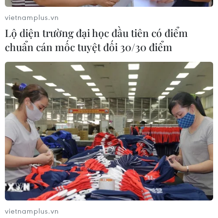
#AI
#Bitcoin
#giá bitcoin
vietnamplus.vn
Lộ diện trường đại học đầu tiên có điểm
chuẩn cán mốc tuyệt đối 30/30 điểm
Theo dõi VietnamPlus
Đồng tiền Kỹ thuật số
Phát triển thị trường tài sản mã hóa an toàn, có
kiểm soát tại Việt Nam
Nghị viện châu Âu ủng hộ khởi động đàm phán
đồng euro kỹ thuật số
Liên minh Visa, Mastercard và Coinbase thành
vietnamplus.vn
lập mạng lưới stablecoin mới