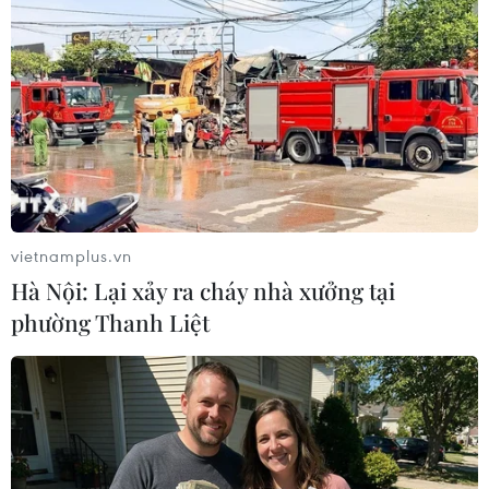
thời điểm bitcoin trải qua một trong những đợt
điều chỉnh sâu nhất trong nhiều năm.
Mức đỉnh lịch sử của bitcoin được thiết lập chỉ
vài ngày trước khi thị trường tiền số bước vào
giai đoạn bán tháo kéo dài. Hàng tỷ USD vị thế
đầu cơ bị thanh lý đã khiến thị trường trở nên
mong manh hơn trước các cú sốc.
vietnamplus.vn
Trong khi đó, cuộc xung đột tại Iran làm suy
Hà Nội: Lại xảy ra cháy nhà xưởng tại
giảm nhu cầu rủi ro của giới đầu tư. Bitcoin
phường Thanh Liệt
không còn được hưởng lợi như trước, trong khi
thị trường chứng khoán lại thu hút sự chú ý nhờ
làn sóng tăng trưởng mạnh của các doanh
nghiệp AI.
Cùng lúc đó, những lo ngại mới về lạm phát