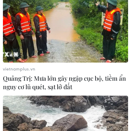
khiến Bitcoin, Ethereum đồng loạt giảm sâu
vietnamplus.vn
Quảng Trị: Mưa lớn gây ngập cục bộ, tiềm ẩn
nguy cơ lũ quét, sạt lở đất
Bitcoin vượt mốc 80.000 USD, chạm mức
cao nhất trong ba tháng
04/05/2026 05:00