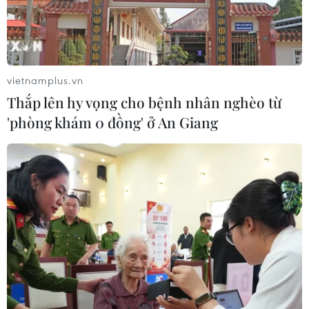
7 tháng năm 2026:
Tổng vốn đầu tư nước ngoài đăng ký
vào Việt Nam tăng 58%
vietnamplus.vn
03/08/2026 23:48
Thắp lên hy vọng cho bệnh nhân nghèo từ
'phòng khám 0 đồng' ở An Giang
Kế hoạch đồng tiền chung Tây Phi
đối mặt thách thức
03/08/2026 23:10
Mỹ bán đồng euro để hỗ trợ Nhật
Bản vực dậy đồng yen
03/08/2026 15:34