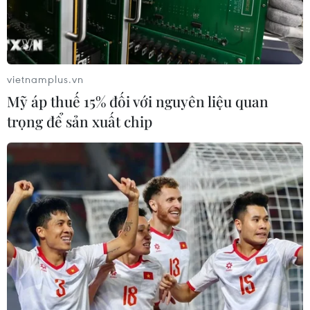
vietnamplus.vn
Mỹ áp thuế 15% đối với nguyên liệu quan
trọng để sản xuất chip
Tiền điện tử gây khó cho cuộc chiến
chống tài trợ khủng bố
21/05/2026 11:31
Cuộc chiến chống tài trợ khủng bố toàn cầu trở nên khó
khăn hơn bao giờ hết, khi các mạng lưới cực đoan
ngày càng tận dụng công nghệ tài chính mới để né
tránh kiểm soát và lệnh trừng phạt quốc tế.