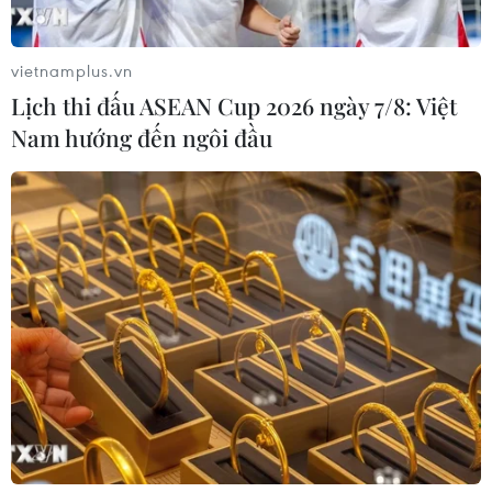
vietnamplus.vn
Lịch thi đấu ASEAN Cup 2026 ngày 7/8: Việt
Nam hướng đến ngôi đầu
Iran yêu cầu các tàu dầu trả phí qua
Hormuz bằng tiền điện tử
10/04/2026 03:11
Iran yêu cầu thanh toán phí 1 USD/thùng dầu đi qua eo
biển Hormuz bằng tiền điện tử nhằm đảm bảo các
khoản giao dịch không thể bị truy vết hoặc tịch thu do