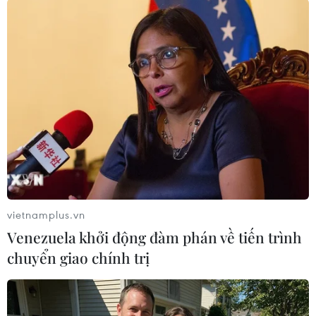
dòng vốn tích cực thay vì những sản phẩm đang
phải duy trì sự tồn tại dựa trên hy vọng đơn
thuần./.
Thị trường tiền điện tử
“bốc hơi” 80 tỷ USD do
ảnh hưởng căng thẳng
Mỹ-Iran
Thị trường tiền điện tử toàn cầu mất khoảng 80 tỷ
USD vốn hóa trong 24 giờ sau các cuộc không kích
vietnamplus.vn
mới của Mỹ nhằm vào Iran, kéo theo làn sóng bán
Venezuela khởi động đàm phán về tiến trình
tháo mạnh, khiến Bitcoin, Ethereum đồng loạt giảm
chuyển giao chính trị
sâu
(TTXVN/Vietnam+)