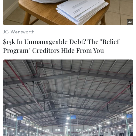
JG Wentworth
$15k In Unmanageable Debt? The "Relief
Program" Creditors Hide From You
Thị trường quỹ hoán đổi danh mục (ETF) tiền điện tử tại Mỹ
đang đối mặt với làn sóng thanh lý quy mô lớn. (Nguồn:
Vietnam+)
Thị trường quỹ hoán đổi danh mục (ETF) tiền
điện tử tại Mỹ đang đối mặt với làn sóng thanh
lý quy mô lớn khi các chuyên gia dự báo
khoảng 1/3 số quỹ hiện nay có thể đóng cửa