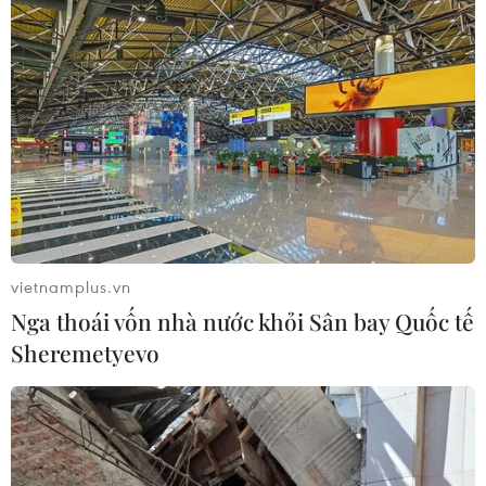
vietnamplus.vn
Nga thoái vốn nhà nước khỏi Sân bay Quốc tế
Sheremetyevo