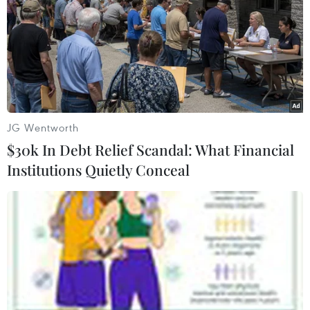
'bốc hơi' 1.200 tỷ USD
JG Wentworth
TIN LIÊN QUAN
$30k In Debt Relief Scandal: What Financial
Institutions Quietly Conceal