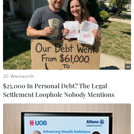
JG Wentworth
$25,000 In Personal Debt? The Legal
Settlement Loophole Nobody Mentions
#ETF
#tiền điện tử
#quỹ ETF
#BlackRock
#Fidelity
#thị trường Mỹ
#đầu tư
Mỹ