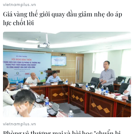
vietnamplus.vn
những lệnh trừng phạt.
Giá vàng thế giới quay đầu giảm nhẹ do áp
lực chốt lời
vietnamplus.vn
Phòng vệ thương mại và bài học "chuẩn bị