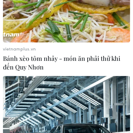
vietnamplus.vn
Bánh xèo tôm nhảy - món ăn phải thử khi
đến Quy Nhơn
TIN CÙNG CHUYÊN MỤC
Thanh Hóa công khai danh sách gần
880 đơn vị chậm đóng bảo hiểm
07/08/2026 01:49