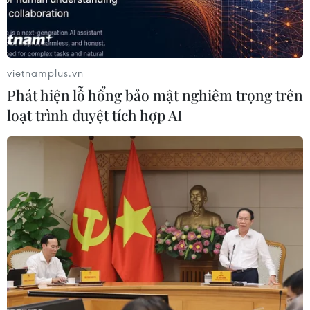
kết quả của kỳ họp.
vietnamplus.vn
Phát hiện lỗ hổng bảo mật nghiêm trọng trên
loạt trình duyệt tích hợp AI
Đoàn Việt Nam dự kỳ họp chụp ảnh lưu niệm. (Ảnh: TTXVN
phát)
Kết thúc kỳ họp, Thứ trưởng Phan Thị Thắng và
Thứ trưởng Arun Thangaraj đã ký Tuyên bố
chung, thông qua các Kế hoạch hành động giai