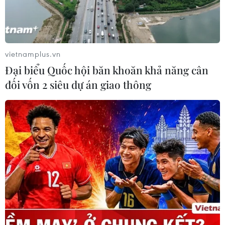
vietnamplus.vn
Đại biểu Quốc hội băn khoăn khả năng cân
đối vốn 2 siêu dự án giao thông
TIN CÙNG CHUYÊN MỤC
Chủ tịch Quốc hội Trần Thanh Mẫn