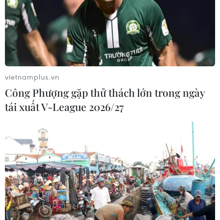
Việt Nam-Thái Lan nhất trí thúc đẩy triển khai
thực chất Chiến lược "Ba kết nối"
vietnamplus.vn
Công Phượng gặp thử thách lớn trong ngày
tái xuất V-League 2026/27
TIN LIÊN QUAN