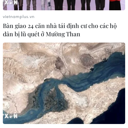
vietnamplus.vn
Bàn giao 24 căn nhà tái định cư cho các hộ
dân bị lũ quét ở Mường Than
Ngành da giày Việt Nam tìm kiếm
cơ hội tại Canada và Bắc Mỹ
19/08/2025 08:08
Ngành da giày Việt Nam tìm kiếm cơ hội hợp tác tại
Hội chợ AFA Canada 2025, mở rộng xuất khẩu và tận
dụng các FTA để tăng trưởng bền vững.