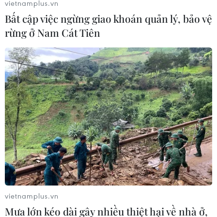
vietnamplus.vn
Bất cập việc ngừng giao khoán quản lý, bảo vệ
rừng ở Nam Cát Tiên
Trưởng đoàn Vietrade và Văn phòng Xúc tiến Xuất khẩu
Canada trao quà lưu niệm sau phiên thảo luận. (Ảnh: Hà
vietnamplus.vn
Linh/TTXVN)
Mưa lớn kéo dài gây nhiều thiệt hại về nhà ở,