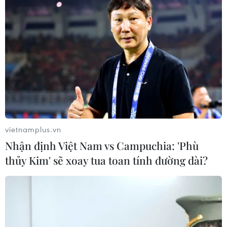
vietnamplus.vn
Nhận định Việt Nam vs Campuchia: 'Phù
thủy Kim' sẽ xoay tua toan tính đường dài?
#Việt Nam
#Canada
#hợp tác kinh tế
#thương mại
#đầu tư
#CPTPP
#bền vững
Canada