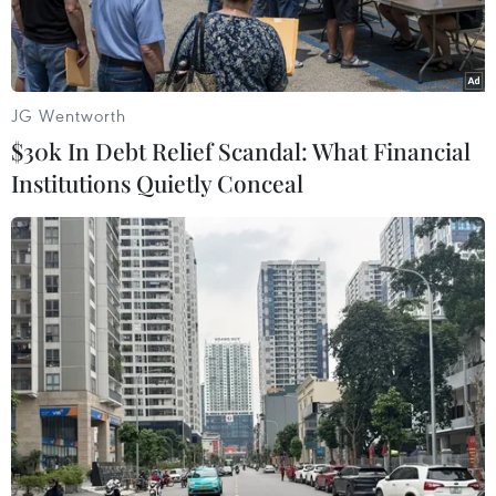
thời gian tới.
JG Wentworth
$30k In Debt Relief Scandal: What Financial
Institutions Quietly Conceal
Kỳ họp lần thứ 3 Ủy ban Hỗn hợp về Kinh tế Việt Nam-Canada.
(Ảnh: TTXVN phát)
Theo phóng viên TTXVN tại Ottawa, ngày 5/6, Kỳ
họp lần thứ ba Ủy ban Hỗn hợp về Kinh tế Việt
Nam-Canada (JEC 3) đã diễn ra dưới sự đồng