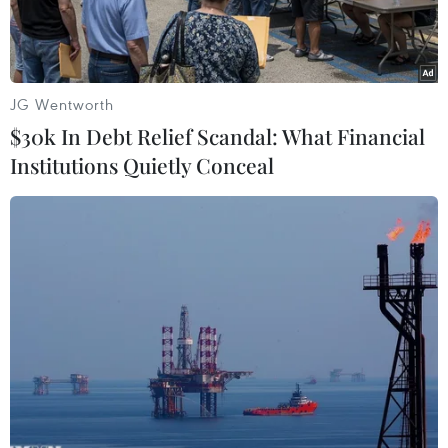
JG Wentworth
$30k In Debt Relief Scandal: What Financial
Institutions Quietly Conceal
Tòa nhà Quốc hội Mỹ ở thủ đô Washington D.C. (Ảnh: Đoàn
Hùng/TTXVN)
Ngày 4/6, Thượng viện Mỹ đã bác bỏ một đề
xuất của phe Dân chủ nhằm ngăn Bộ Tư pháp
(DOJ) sử dụng nguồn quỹ gần 1,8 tỷ USD được