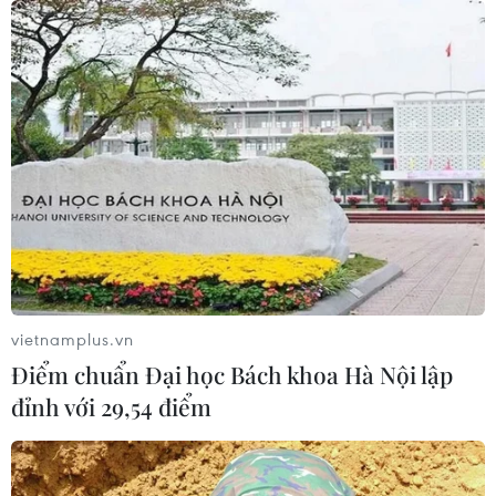
lĩnh đối ngoại của Việt Nam
07/08/2026 03:49
Venezuela khởi động đàm phán về
tiến trình chuyển giao chính trị
07/08/2026 02:58
Sập công trình tại Cuba khiến 2
người tử vong
vietnamplus.vn
07/08/2026 01:48
Điểm chuẩn Đại học Bách khoa Hà Nội lập
đỉnh với 29,54 điểm
Đảng Cộng hòa đề xuất dự luật trao
thêm thẩm quyền thuế quan cho ông