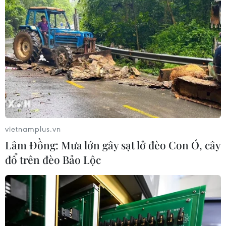
vietnamplus.vn
Lâm Đồng: Mưa lớn gây sạt lở đèo Con Ó, cây
đổ trên đèo Bảo Lộc