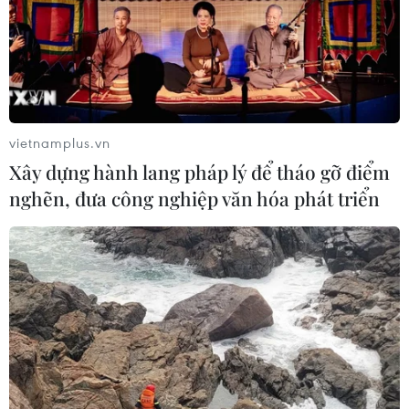
vietnamplus.vn
Xây dựng hành lang pháp lý để tháo gỡ điểm
nghẽn, đưa công nghiệp văn hóa phát triển
TIN CÙNG CHUYÊN MỤC
Cơ hội và bài toán chính sách cho
Việt Nam từ chiến lược bán dẫn của
Mỹ
09/08/2026 12:57