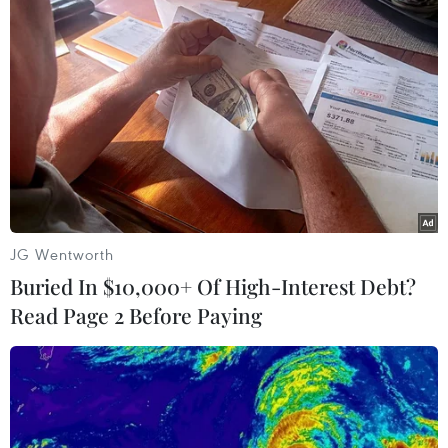
JG Wentworth
Buried In $10,000+ Of High-Interest Debt?
Read Page 2 Before Paying
#Donald Trump
#chống vũ khí hóa
#Điện Capitol
Mỹ