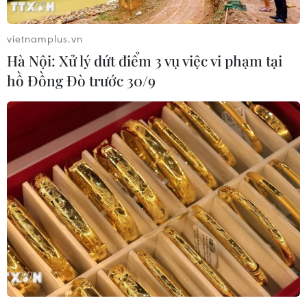
vietnamplus.vn
Hà Nội: Xử lý dứt điểm 3 vụ việc vi phạm tại
hồ Đồng Đò trước 30/9
Tổng thống Trump rút vụ kiện 10 tỷ USD
đối với Cơ quan Thuế vụ Mỹ
19/05/2026 07:08
Theo kênh CNBC, hồ sơ do nhóm luật sư đại diện ông
Trump nộp lên tòa án liên bang tại thành phố Miami,
bang Florida, không nêu lý do dẫn tới quyết định rút
đơn kiện.