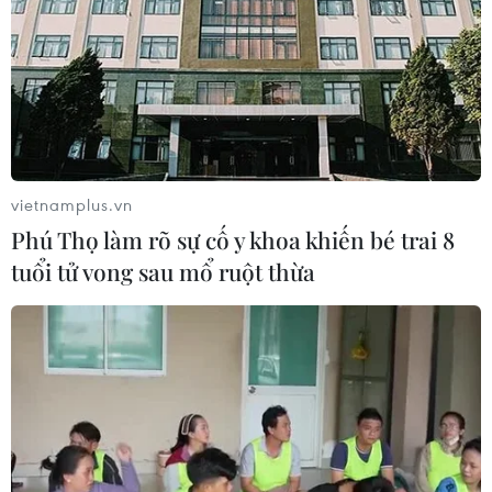
Trung Quốc, cảnh báo mưa lớn trên
diện rộng
06/08/2026 08:36
Xem thêm
vietnamplus.vn
Phú Thọ làm rõ sự cố y khoa khiến bé trai 8
tuổi tử vong sau mổ ruột thừa
CƠ QUAN CHỦ QUẢN: THÔNG TẤN XÃ VIỆT NAM
Tổng Biên tập: TRẦN TIẾN DUẨN
Phó Tổng Biên tập: NGUYỄN THỊ TÁM, KHÚC THANH
THỦY
Sở hữu trí tuệ
Quy định sử dụng