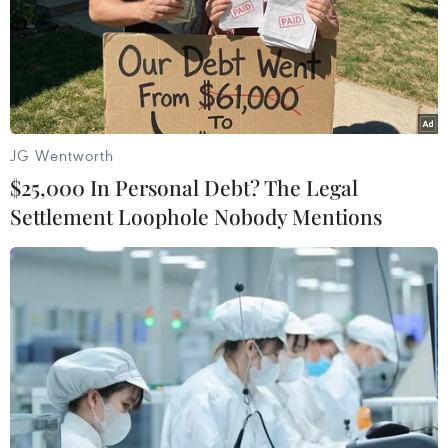
JG Wentworth
$25,000 In Personal Debt? The Legal
Settlement Loophole Nobody Mentions
Vụ cướp ngân hàng ở Đức: Cảnh sát giải
cứu thành công con tin
08/05/2026 22:44
Cảnh sát Đức đã đột kích vào chi nhánh ngân hàng ở
thị trấn Sinzig, miền Tây nước này, phát hiện 2 con tin bị
nhốt trong một căn phòng và không bị thương.