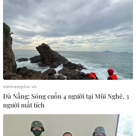
TIN CÙNG CHUYÊN MỤC
vietnamplus.vn
Đà Nẵng: Sóng cuốn 4 người tại Mũi Nghê, 3
Cộng hòa Dân chủ Congo ghi nhận
người mất tích
hơn 300 trẻ em tử vong do Ebola
08/08/2026 15:21