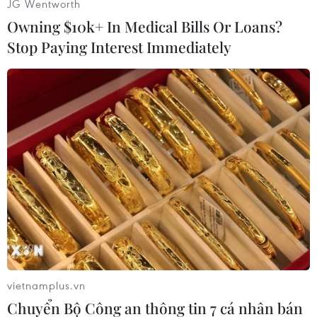
JG Wentworth
Celedon thuộc Sở Cảnh sát Bakersfield cho biết:
Owning $10k+ In Medical Bills Or Loans?
"Hiện tại, tất cả những người khác ở bên trong
Stop Paying Interest Immediately
tòa nhà đều an toàn"./.
Mỹ: Nổ súng bắt giữ con
tin tại bệnh viện, 1 cảnh
sát thiệt mạng
Nghi phạm mang theo súng ngắn
và dây buộc, đi thẳng đến phòng
chăm sóc đặc biệt của bệnh viện
UPMC Memorial ở thành phố York,
bang Pennsylvania, và bắt các
nhân viên tại đây làm con tin.
vietnamplus.vn
(TTXVN/Vietnam+)
Chuyển Bộ Công an thông tin 7 cá nhân bán