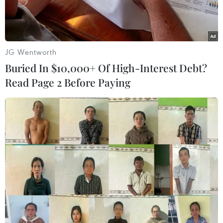
JG Wentworth
Buried In $10,000+ Of High-Interest Debt?
Read Page 2 Before Paying
Cảnh sát phong tỏa. (Ảnh chụp màn hình)
Tối 2/6 theo giờ Mỹ (tức ngày 3/6 giờ Việt Nam),
đã xảy ra một vụ bắt cóc con tin tại một chi
nhánh của ngân hàng Chase ở thành phố
Bakersfield, bang California (Mỹ), cách Los
Angeles khoảng 180km về phía Bắc.