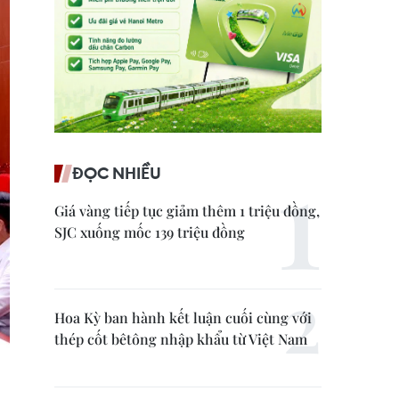
ĐỌC NHIỀU
Giá vàng tiếp tục giảm thêm 1 triệu đồng,
SJC xuống mốc 139 triệu đồng
Hoa Kỳ ban hành kết luận cuối cùng với
thép cốt bêtông nhập khẩu từ Việt Nam