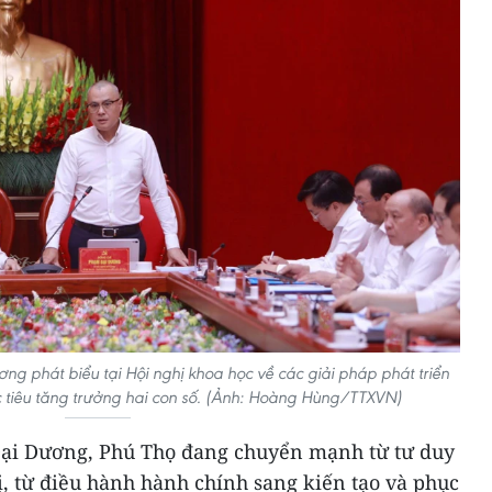
ng phát biểu tại Hội nghị khoa học về các giải pháp phát triển
ục tiêu tăng trưởng hai con số. (Ảnh: Hoàng Hùng/TTXVN)
Đại Dương, Phú Thọ đang chuyển mạnh từ tư duy
ị, từ điều hành hành chính sang kiến tạo và phục