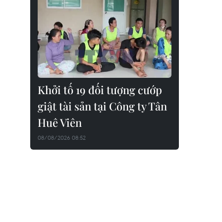
Khởi tố 19 đối tượng cướp
giật tài sản tại Công ty Tân
Huê Viên
08/08/2026 08:52