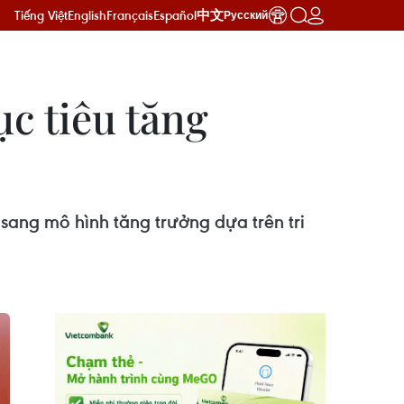
Tiếng Việt
English
Français
Español
中文
Русский
c tiêu tăng
sang mô hình tăng trưởng dựa trên tri