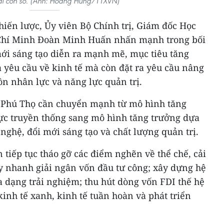
ai con số. (Ảnh: Hoàng Hùng/TTXVN)
iến lược, Ủy viên Bộ Chính trị, Giám đốc Học
ồ Chí Minh Đoàn Minh Huấn nhấn mạnh trong bối
mới sáng tạo diễn ra mạnh mẽ, mục tiêu tăng
à yêu cầu về kinh tế mà còn đặt ra yêu cầu nâng
ồn nhân lực và năng lực quản trị.
Phú Thọ cần chuyển mạnh từ mô hình tăng
ực truyền thống sang mô hình tăng trưởng dựa
 nghệ, đổi mới sáng tạo và chất lượng quản trị.
 tiếp tục tháo gỡ các điểm nghẽn về thể chế, cải
ẩy nhanh giải ngân vốn đầu tư công; xây dựng hệ
đa dạng trải nghiệm; thu hút dòng vốn FDI thế hệ
kinh tế xanh, kinh tế tuần hoàn và phát triển