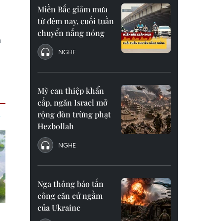
Miền Bắc giảm mưa
từ đêm nay, cuối tuần
chuyển nắng nóng
u
NGHE
Mỹ can thiệp khẩn
cấp, ngăn Israel mở
rộng đòn trừng phạt
Hezbollah
NGHE
Nga thông báo tấn
công căn cứ ngầm
của Ukraine