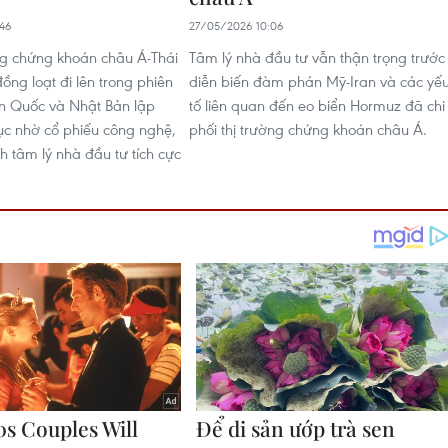
46
27/05/2026 10:06
ng chứng khoán châu Á-Thái
Tâm lý nhà đầu tư vẫn thận trọng trước
ồng loạt đi lên trong phiên
diễn biến đàm phán Mỹ-Iran và các yế
n Quốc và Nhật Bản lập
tố liên quan đến eo biển Hormuz đã chi
ục nhờ cổ phiếu công nghệ,
phối thị trường chứng khoán châu Á.
h tâm lý nhà đầu tư tích cực