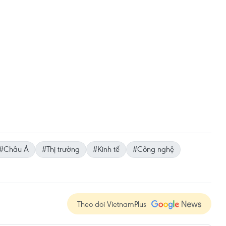
#Châu Á
#Thị trường
#Kinh tế
#Công nghệ
Theo dõi VietnamPlus