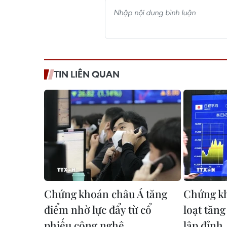
TIN LIÊN QUAN
Chứng khoán châu Á tăng
Chứng k
điểm nhờ lực đẩy từ cổ
loạt tăn
phiếu công nghệ
lập đỉnh