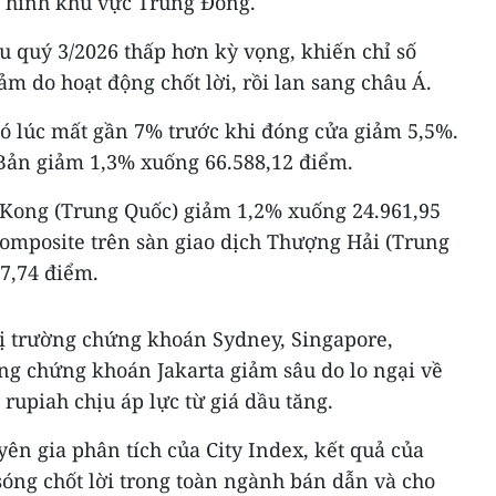
h hình khu vực Trung Đông.
 quý 3/2026 thấp hơn kỳ vọng, khiến chỉ số
ảm do hoạt động chốt lời, rồi lan sang châu Á.
có lúc mất gần 7% trước khi đóng cửa giảm 5,5%.
 Bản giảm 1,3% xuống 66.588,12 điểm.
Kong (Trung Quốc) giảm 1,2% xuống 24.961,95
Composite trên sàn giao dịch Thượng Hải (Trung
7,74 điểm.
hị trường chứng khoán Sydney, Singapore,
g chứng khoán Jakarta giảm sâu do lo ngại về
rupiah chịu áp lực từ giá dầu tăng.
yên gia phân tích của City Index, kết quả của
sóng chốt lời trong toàn ngành bán dẫn và cho