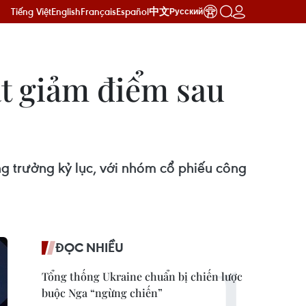
Tiếng Việt
English
Français
Español
中文
Русский
ạt giảm điểm sau
g trưởng kỷ lục, với nhóm cổ phiếu công
ĐỌC NHIỀU
Tổng thống Ukraine chuẩn bị chiến lược
buộc Nga “ngừng chiến”