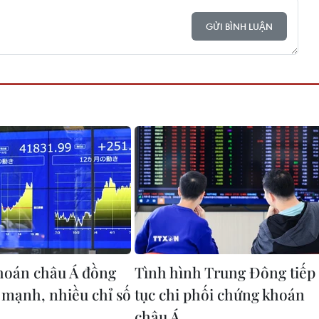
GỬI BÌNH LUẬN
hoán châu Á đồng
Tình hình Trung Đông tiếp
g mạnh, nhiều chỉ số
tục chi phối chứng khoán
châu Á