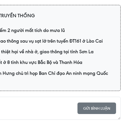
 TRUYỀN THỐNG
iếm 2 người mất tích do mưa lũ
o thông sau vụ sạt lở trên tuyến ĐT161 ở Lào Cai
hiệt hại về nhà ở, giao thông tại tỉnh Sơn La
ất ở 8 tỉnh khu vực Bắc Bộ và Thanh Hóa
h Hưng chủ trì họp Ban Chỉ đạo An ninh mạng Quốc
GỬI BÌNH LUẬN