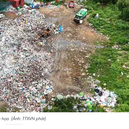
 họa. (Ảnh: TTXVN phát)