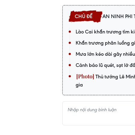
AN NINH PHI
Lào Cai khẩn trương tìm k
Khẩn trương phân luồng gia
Mưa lớn kéo dài gây nhiều t
Cảnh báo lũ quét, sạt lở đ
Thủ tướng Lê Min
gia