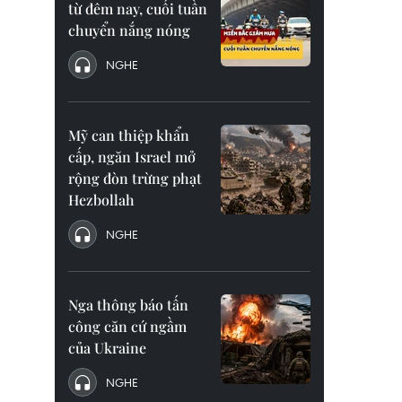
từ đêm nay, cuối tuần
chuyển nắng nóng
NGHE
Mỹ can thiệp khẩn
cấp, ngăn Israel mở
rộng đòn trừng phạt
Hezbollah
NGHE
Nga thông báo tấn
công căn cứ ngầm
của Ukraine
NGHE