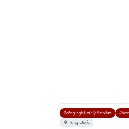
#công nghệ xử lý ô nhiễm
#hợp
Trung Quốc