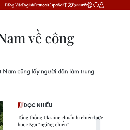
Tiếng Việt
English
Français
Español
中文
Русский
 Nam về công
ệt Nam cũng lấy người dân làm trung
ĐỌC NHIỀU
Tổng thống Ukraine chuẩn bị chiến lược
buộc Nga “ngừng chiến”