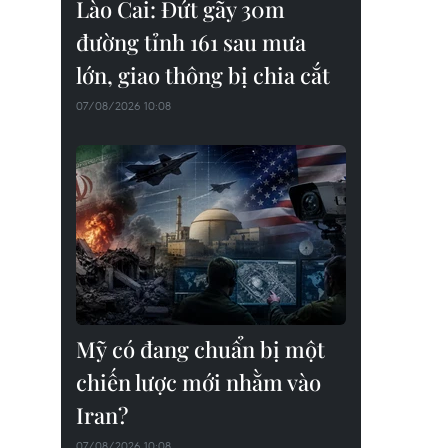
Lào Cai: Đứt gãy 30m
đường tỉnh 161 sau mưa
lớn, giao thông bị chia cắt
07/08/2026 10:08
Mỹ có đang chuẩn bị một
chiến lược mới nhằm vào
Iran?
07/08/2026 10:08