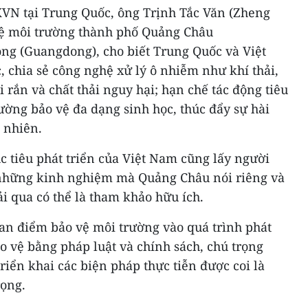
XVN tại Trung Quốc, ông Trịnh Tắc Văn (Zheng
vệ môi trường thành phố Quảng Châu
ng (Guangdong), cho biết Trung Quốc và Việt
, chia sẻ công nghệ xử lý ô nhiễm như khí thải,
ải rắn và chất thải nguy hại; hạn chế tác động tiêu
cường bảo vệ đa dạng sinh học, thúc đẩy sự hài
 nhiên.
 tiêu phát triển của Việt Nam cũng lấy người
 những kinh nghiệm mà Quảng Châu nói riêng và
i qua có thể là tham khảo hữu ích.
uan điểm bảo vệ môi trường vào quá trình phát
ảo vệ bằng pháp luật và chính sách, chú trọng
iển khai các biện pháp thực tiễn được coi là
ọng.