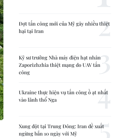
Đợt tấn công mới của Mỹ gây nhiều thiệt
hại tại Iran
Kỹ sư trưởng Nhà máy điện hạt nhân
Zaporizhzhia thiệt mạng do UAV tấn
công
Ukraine thực hiện vụ tấn công ồ ạt nhất
vào lãnh thổ Nga
Xung đột tại Trung Đông: Iran đề xuất
ngừng bắn 10 ngày với Mỹ