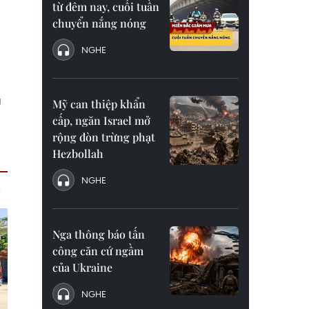
từ đêm nay, cuối tuần
chuyển nắng nóng
NGHE
g
Mỹ can thiệp khẩn
cấp, ngăn Israel mở
rộng đòn trừng phạt
Hezbollah
NGHE
Nga thông báo tấn
công căn cứ ngầm
của Ukraine
NGHE