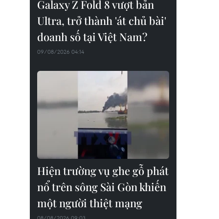
Galaxy Z Fold 8 vượt bản
Ultra, trở thành 'át chủ bài'
doanh số tại Việt Nam?
09/08/2026 04:14
Hiện trường vụ ghe gỗ phát
nổ trên sông Sài Gòn khiến
một người thiệt mạng
08/08/2026 09:03