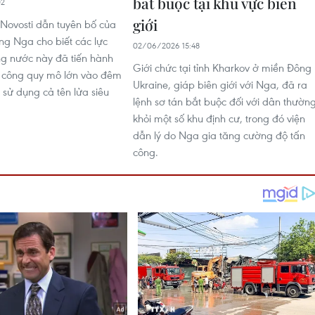
bắt buộc tại khu vực biên
02
giới
 Novosti dẫn tuyên bố của
g Nga cho biết các lực
02/06/2026 15:48
ng nước này đã tiến hành
Giới chức tại tỉnh Kharkov ở miền Đông
n công quy mô lớn vào đêm
Ukraine, giáp biên giới với Nga, đã ra
 sử dụng cả tên lửa siêu
lệnh sơ tán bắt buộc đối với dân thườn
khỏi một số khu định cư, trong đó viện
dẫn lý do Nga gia tăng cường độ tấn
công.