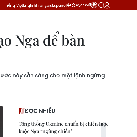
Tiếng Việt
English
Français
Español
中文
Русский
ạo Nga để bàn
 nước này sẵn sàng cho một lệnh ngừng
ĐỌC NHIỀU
Tổng thống Ukraine chuẩn bị chiến lược
buộc Nga “ngừng chiến”