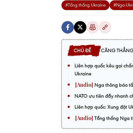
#Tổng thống Ukraine
#Nga-Ukr
CĂNG THẲNG
Liên hợp quốc kêu gọi chấ
Ukraine
Nga thông báo tấ
NATO ưu tiên đẩy nhanh c
Liên hợp quốc: Xung đột U
Tổng thống Nga tha