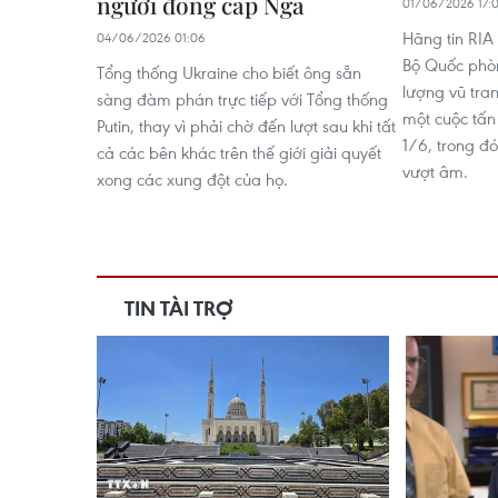
người đồng cấp Nga
01/06/2026 17:
Hãng tin RIA
04/06/2026 01:06
Bộ Quốc phòn
Tổng thống Ukraine cho biết ông sẵn
lượng vũ tra
sàng đàm phán trực tiếp với Tổng thống
một cuộc tấ
Putin, thay vì phải chờ đến lượt sau khi tất
1/6, trong đó
cả các bên khác trên thế giới giải quyết
vượt âm.
xong các xung đột của họ.