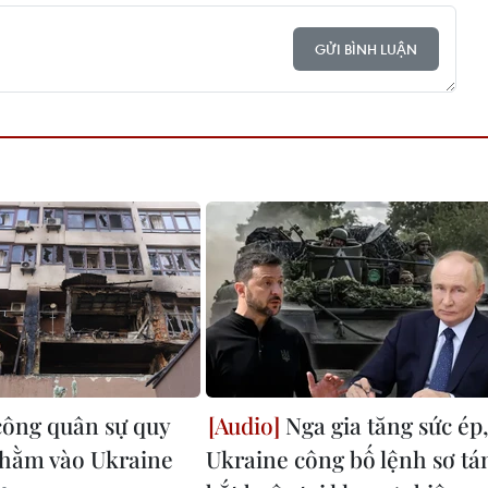
GỬI BÌNH LUẬN
công quân sự quy
Nga gia tăng sức ép
hằm vào Ukraine
Ukraine công bố lệnh sơ tá