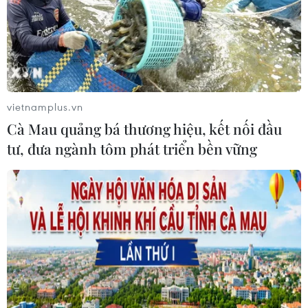
vietnamplus.vn
Cà Mau quảng bá thương hiệu, kết nối đầu
tư, đưa ngành tôm phát triển bền vững
Sự cố bung cửa trên không của máy bay
Boeing: Công nhân lắp thiếu 4 bulông
26/06/2025 08:43
Kết quả điều tra cho thấy trong quá trình lắp ráp tại nhà