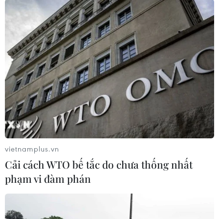
trong tình trạng nứt vỏ và cánh tà
Boeing điều tra vấn đề mới phát sinh đối với
dòng máy bay 787 Dreamliner
TIN LIÊN QUAN
vietnamplus.vn
Cải cách WTO bế tắc do chưa thống nhất
phạm vi đàm phán