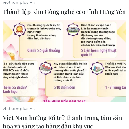
vietnamplus.vn
Thành lập Khu Công nghệ cao tỉnh Hưng Yên
Anh công bố kết quả điều tra ban
đầu vụ đâm dao ở trung tâm London
06/08/2026 06:00
Hàn Quốc tăng cường giải pháp
ngăn chặn đánh bạc trực tuyến trong
quân đội
06/08/2026 04:52
Khẩn trường khám nghiệm
vietnamplus.vn
hiện trường, điều tra nguyên nhân
Việt Nam hướng tới trở thành trung tâm văn
vụ cháy chợ Biên Hòa
hóa và sáng tạo hàng đầu khu vực