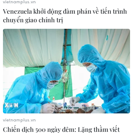
vietnamplus.vn
Venezuela khởi động đàm phán về tiến trình
(TTXVN/Vietnam+)
chuyển giao chính trị
vietnamplus.vn
#máy bay Boeing 787
#Lufthansa
Chiến dịch 500 ngày đêm: Lặng thầm viết
#sập càng đáp trước
Đức