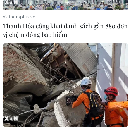
vietnamplus.vn
Thanh Hóa công khai danh sách gần 880 đơn
vị chậm đóng bảo hiểm