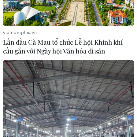
máy của Boeing, các công nhân đã lắp thiếu 4 bulông
có nhiệm vụ cố định tấm che cửa trên chiếc Boeing gặp
sự cố hồi tháng 1/2024.
vietnamplus.vn
Lần đầu Cà Mau tổ chức Lễ hội Khinh khí
cầu gắn với Ngày hội Văn hóa di sản