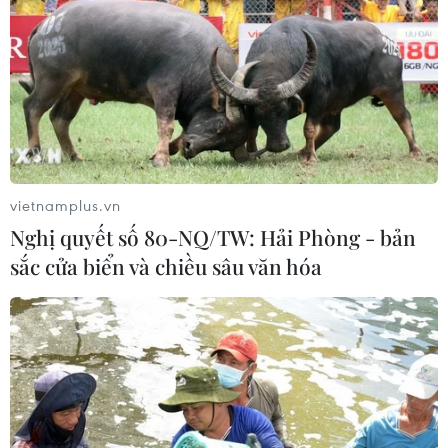
vietnamplus.vn
Nghị quyết số 80-NQ/TW: Hải Phòng - bản
Mỹ khuyến nghị khẩn đối với dòng Boeing
sắc cửa biển và chiều sâu văn hóa
737 sau sự cố kẹt bánh lái
27/09/2024 05:41
NTSB đang tiến hành điều tra sự cố bàn đạp cánh lái
mắc kẹt ở máy bay Boeing 737 MAX 8 khi máy bay
chuẩn bị hạ cánh xuống sân bay Newark tại New
Jersey (Mỹ) vào tháng 2/2024.