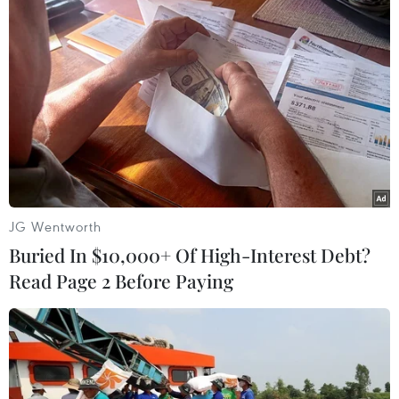
giúp công ty gần hơn với các đối tác, khách
hàng và các hoạt động sản xuất hiện có, đồng
thời tạo nền tảng cho đổi mới công nghệ, nâng
cao hiệu quả hoạt động và tăng trưởng bền
vững trong tương lai./.
Samsung Electro-
Mechanics trúng hợp
đồng linh kiện chip AI gần
JG Wentworth
1 tỷ USD tại Mỹ
Buried In $10,000+ Of High-Interest Debt?
Samsung Electro-Mechanics cho biết sẽ tiến hành
Read Page 2 Before Paying
bàn giao lô tụ điện silicon từ tháng 1/2027 đến
tháng 12/2028 cho đối tác công nghệ Mỹ, với hợp
đồng trị giá lên tới 992,9 triệu USD.