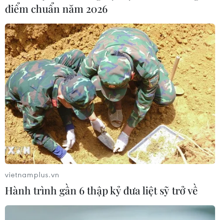
điểm chuẩn năm 2026
giảm thiểu rủi ro hoạt động trong một thị trường ngày
càng bất ổn.
vietnamplus.vn
Hành trình gần 6 thập kỷ đưa liệt sỹ trở về