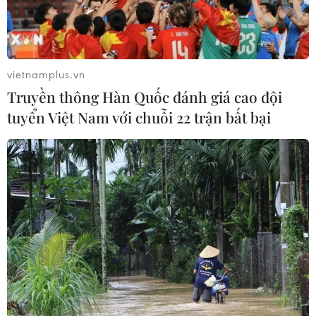
vietnamplus.vn
Hàn Quốc tái cơ cấu nguồn cung dầu thô,
Truyền thông Hàn Quốc đánh giá cao đội
giảm mạnh tỷ trọng từ Trung Đông
tuyển Việt Nam với chuỗi 22 trận bất bại
24/05/2026 08:03
Trong nỗ lực của chính phủ nhằm đa dạng hóa nguồn
cung, lượng dầu thô nhập khẩu từ Australia của Hàn
Quốc trong tháng 4 đã đạt 440.000 tấn, tăng 89% so
với cùng kỳ năm ngoái.