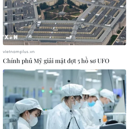
Cộng hòa Dân chủ Congo ghi nhận
hơn 300 trẻ em tử vong do Ebola
08/08/2026 15:21
vietnamplus.vn
Thượng viện Mỹ thông qua luật ngân
Chính phủ Mỹ giải mật đợt 5 hồ sơ UFO
sách tránh nguy cơ chính phủ đóng
cửa
08/08/2026 13:31
Bạo lực súng đạn đặt ra thách thức
đối với Thái Lan
08/08/2026 12:20