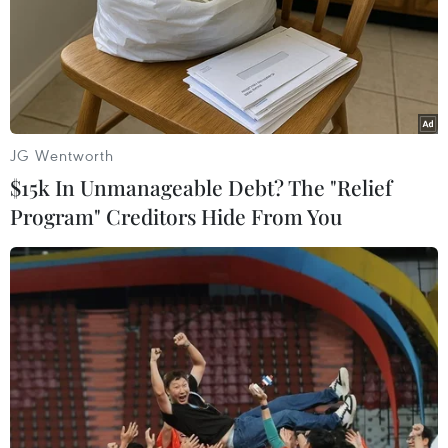
Theo dõi VietnamPlus
JG Wentworth
$15k In Unmanageable Debt? The "Relief
Program" Creditors Hide From You
TIN LIÊN QUAN