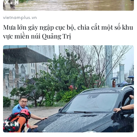
vietnamplus.vn
Mưa lớn gây ngập cục bộ, chia cắt một số khu
vực miền núi Quảng Trị
Tái cơ cấu ngành đóng tàu: Mong ngóng
nhà đầu tư cam kết đồng hành lâu dài
10/04/2026 02:11
Các doanh nghiệp đóng tàu mong muốn Nhà nước
chọn nhà đầu tư có năng lực tài chính và kinh nghiệm
trong lĩnh vực đóng tàu, cam kết đồng hành lâu dài,
không mang tính ngắn hạn hoặc mua bán lại.