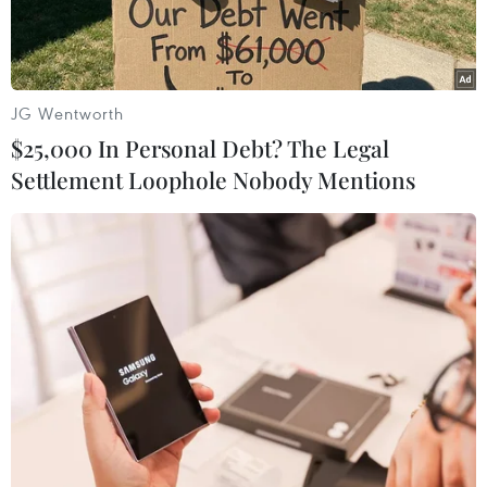
Jersey.
JG Wentworth
$25,000 In Personal Debt? The Legal
Settlement Loophole Nobody Mentions
Trụ sở Samsung Electronics tại Seoul, Hàn Quốc. (Ảnh:
Yonhap/TTXVN)
Samsung Electronics xác nhận sẽ chuyển trụ sở
chính tại Mỹ từ thành phố Englewood Cliffs,