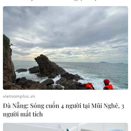
Tổng Biên tập: TRẦN TIẾN DUẨN
Phó Tổng Biên tập: NGUYỄN THỊ TÁM, KHÚC THANH
THỦY
Sở hữu trí tuệ
Quy định sử dụng
RSS
Hỗ trợ
Ngôn ngữ
TTXVN
Dịch vụ tin
Quảng cáo
Liên hệ
vietnamplus.vn
Đà Nẵng: Sóng cuốn 4 người tại Mũi Nghê, 3
Giấy phép số: 1374/GP-BTTTT do Bộ Thông tin và Truyền thông
người mất tích
cấp ngày 11/9/2008.
Quảng cáo: Phó TBT Nguyễn Thị Tám: 093.5958688, Email: