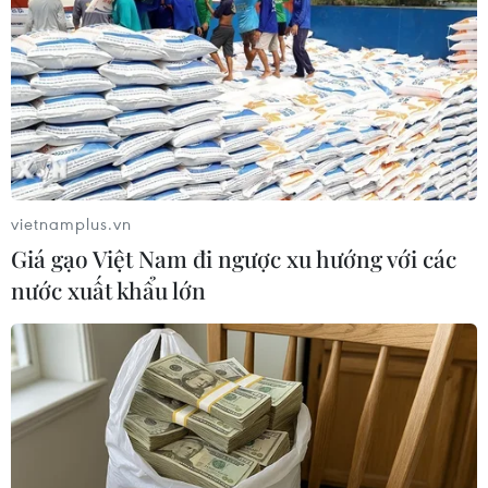
(TTXVN/Vietnam+)
vietnamplus.vn
Giá gạo Việt Nam đi ngược xu hướng với các
nước xuất khẩu lớn
#tái cơ cấu
#Samsung
#lao động Mỹ
Mỹ