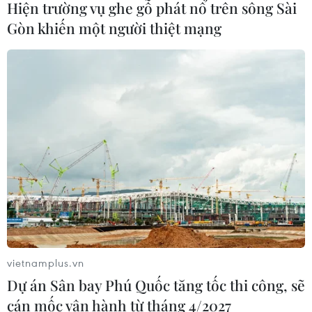
phát triển hơn nữa quan hệ với
Hiện trường vụ ghe gỗ phát nổ trên sông Sài
ASEAN
Gòn khiến một người thiệt mạng
08/08/2026 04:43
59 năm ASEAN: Lá cờ ASEAN lần đầu
tỏa sáng trên biểu tượng lịch sử của
Ấn Độ
08/08/2026 04:29
Xem thêm
vietnamplus.vn
Dự án Sân bay Phú Quốc tăng tốc thi công, sẽ
CƠ QUAN CHỦ QUẢN: THÔNG TẤN XÃ VIỆT NAM
cán mốc vận hành từ tháng 4/2027