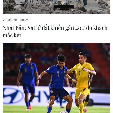
vietnamplus.vn
Nhật Bản: Sạt lở đất khiến gần 400 du khách
mắc kẹt
TIN CÙNG CHUYÊN MỤC
Thông cáo đặc biệt của Ban Chấp