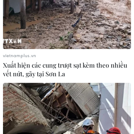
vietnamplus.vn
Xuất hiện các cung trượt sạt kèm theo nhiều
vết nứt, gãy tại Sơn La