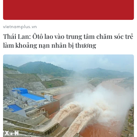
vietnamplus.vn
Thái Lan: Ôtô lao vào trung tâm chăm sóc trẻ
làm khoảng nạn nhân bị thương
TIN CÙNG CHUYÊN MỤC
Liên hợp quốc kêu gọi chấm dứt tấn
công dân thường trong xung đột