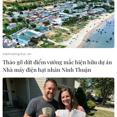
đến của khối tài sản bất hợp pháp đã được vận
chuyển qua nhiều quốc gia châu Âu./.
Chi nhánh ngân hàng Mỹ
tại Pháp bị đe dọa an ninh
Chi nhánh Goldman Sachs bị đe
dọa tấn công bằng chất nổ; ngân
vietnamplus.vn
hàng này chưa đưa ra thông báo
Tháo gỡ dứt điểm vướng mắc hiện hữu dự án
về vụ việc, trong khi Văn phòng
Nhà máy điện hạt nhân Ninh Thuận
Công tố Paris cho biết chưa phát
hiện dấu hiệu khả nghi ở hiện
trường.