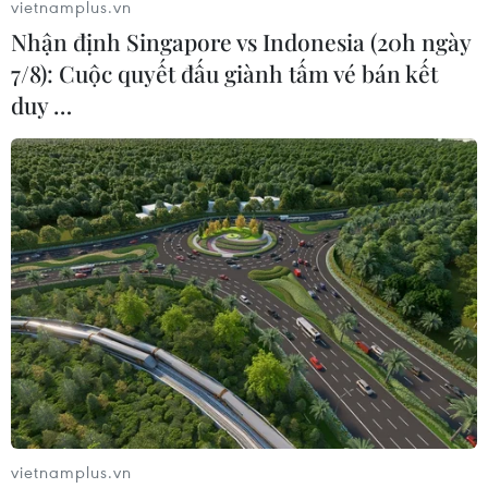
vietnamplus.vn
Nhận định Singapore vs Indonesia (20h ngày
7/8): Cuộc quyết đấu giành tấm vé bán kết
duy …
Thành phố Hồ Chí Minh: Triệt phá đường
dây trộm cắp và tiêu thụ xe máy liên tỉnh
25/08/2025 13:52
Cơ quan chức năng xác định hành vi của các đối tượng
mang tính chuyên nghiệp, nguy hiểm cho xã hội; các
đối tượng có dấu hiệu tiêu thụ tài sản do phạm tội mà
có trong thời gian ngắn với số lượng lớn.
vietnamplus.vn