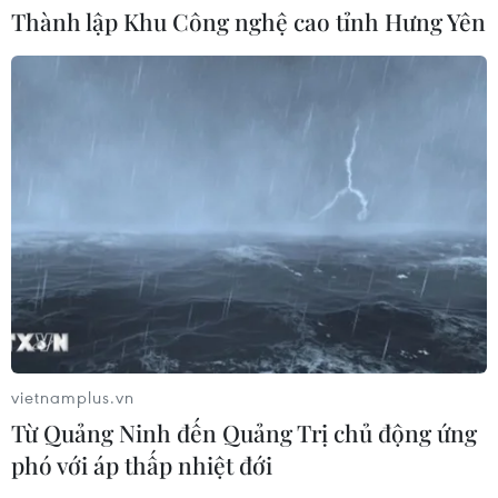
03/08/2026 15:02
Thành lập Khu Công nghệ cao tỉnh Hưng Yên
Lãnh đạo EU kêu gọi 'hành động
thống nhất' về biên giới
03/08/2026 14:35
Xem thêm
vietnamplus.vn
CƠ QUAN CHỦ QUẢN: THÔNG TẤN XÃ VIỆT NAM
Từ Quảng Ninh đến Quảng Trị chủ động ứng
Tổng Biên tập: TRẦN TIẾN DUẨN
phó với áp thấp nhiệt đới
Phó Tổng Biên tập: NGUYỄN THỊ TÁM, KHÚC THANH