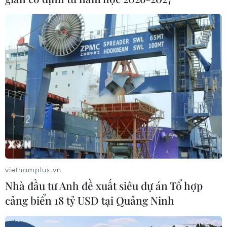
Đinh Hòa Hợp đã đến các trạm thu phát sóng viễn
thông để trộm cắp tài sản, sau đó đem đi bán và lấy
tiền tiêu xài.
vietnamplus.vn
Nhà đầu tư Anh đề xuất siêu dự án Tổ hợp
cảng biển 18 tỷ USD tại Quảng Ninh