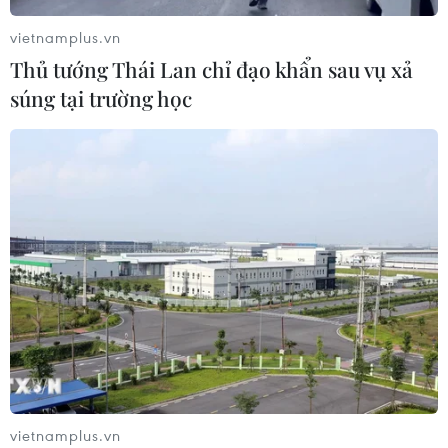
vietnamplus.vn
Thủ tướng Thái Lan chỉ đạo khẩn sau vụ xả
Máy bay chở khách nội địa đầu tiên
súng tại trường học
của Nga hoàn tất chuyến bay thử
nghiệm
04/08/2026 01:25
Bí mật sau những chung cư không
niên hạn ở Pháp
04/08/2026 01:03
Ukraine tiếp tục dội UAV vào
kho hàng của nền tảng bán lẻ lớn tại
Nga
vietnamplus.vn