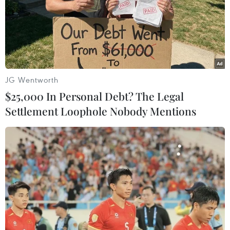
(TTXVN/Vietnam+)
JG Wentworth
$25,000 In Personal Debt? The Legal
Settlement Loophole Nobody Mentions
#Pháp
#Bỉ
#đường dây tiêu thụ tài sản trộm cắp
Bỉ