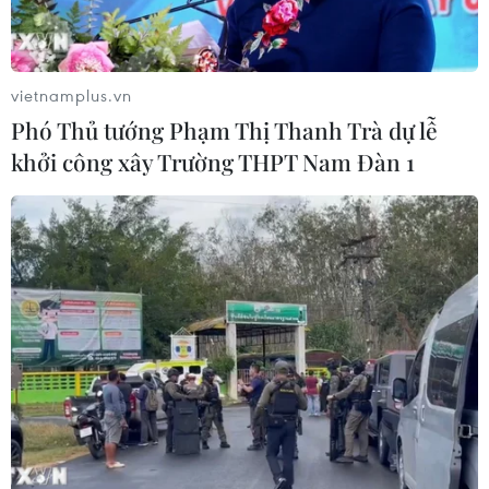
04/08/2026 15:17
vietnamplus.vn
Tây Ban Nha phát trực tiếp nhật thực
Phó Thủ tướng Phạm Thị Thanh Trà dự lễ
toàn phần từ độ cao 9.000 m
khởi công xây Trường THPT Nam Đàn 1
04/08/2026 13:23
Tàu chở hàng của Thổ Nhĩ Kỳ bị tấn
công trên Biển Đen
04/08/2026 05:54
Vì sao Google khiến Mỹ và
EU đối đầu về chủ quyền số?
04/08/2026 04:13