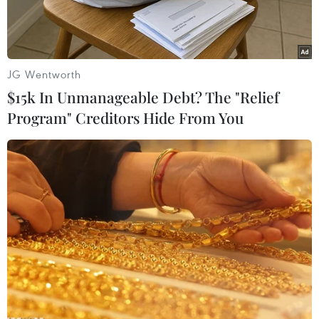
JG Wentworth
$15k In Unmanageable Debt? The "Relief
Program" Creditors Hide From You
Cảnh sát Bỉ. (Ảnh minh họa: AFP/TTXVN)
Trong chiến dịch phối hợp quy mô lớn, cơ quan
tư pháp Pháp và Bỉ vừa triệt phá thành công
đường dây vận chuyển, tiêu thụ số lượng lớn
vàng, kim cương, đồng hồ và trang sức có