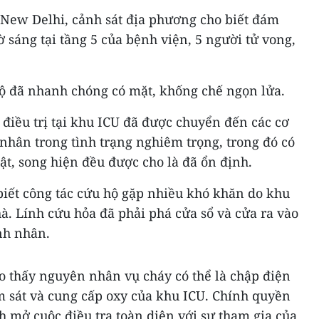
New Delhi, cảnh sát địa phương cho biết đám
 sáng tại tầng 5 của bệnh viện, 5 người tử vong,
ộ đã nhanh chóng có mặt, khống chế ngọn lửa.
điều trị tại khu ICU đã được chuyển đến các cơ
 nhân trong tình trạng nghiêm trọng, trong đó có
ật, song hiện đều được cho là đã ổn định.
iết công tác cứu hộ gặp nhiều khó khăn do khu
à. Lính cứu hỏa đã phải phá cửa sổ và cửa ra vào
ệnh nhân.
 thấy nguyên nhân vụ cháy có thể là chập điện
m sát và cung cấp oxy của khu ICU. Chính quyền
 mở cuộc điều tra toàn diện với sự tham gia của