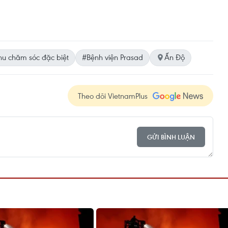
hu chăm sóc đặc biệt
#Bệnh viện Prasad
Ấn Độ
Theo dõi VietnamPlus
GỬI BÌNH LUẬN