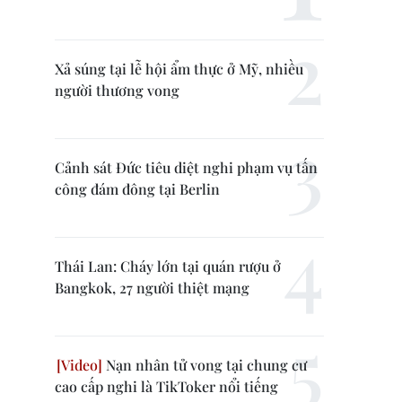
Xả súng tại lễ hội ẩm thực ở Mỹ, nhiều
người thương vong
Cảnh sát Đức tiêu diệt nghi phạm vụ tấn
công đám đông tại Berlin
Thái Lan: Cháy lớn tại quán rượu ở
Bangkok, 27 người thiệt mạng
Nạn nhân tử vong tại chung cư
cao cấp nghi là TikToker nổi tiếng