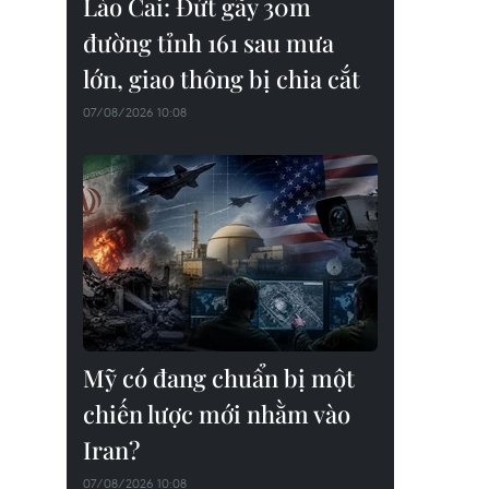
Lào Cai: Đứt gãy 30m
đường tỉnh 161 sau mưa
lớn, giao thông bị chia cắt
07/08/2026 10:08
Mỹ có đang chuẩn bị một
chiến lược mới nhằm vào
Iran?
07/08/2026 10:08