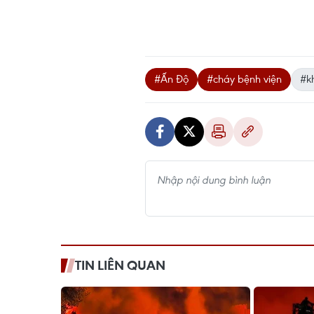
#Ấn Độ
#cháy bệnh viện
#k
TIN LIÊN QUAN