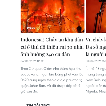
Indonesia: Cháy tại khu dân
Vụ cháy 
cư ở thủ đô thiêu rụi 30 nhà,
Đa số nạ
ảnh hưởng 240 cư dân
là người
04/06/2026 06:12
03/06/2026 15:
Theo Cơ quan Giảm nhẹ thảm họa khu
Ít nhất 18 ng
vực Jakarta, ngọn lửa bùng phát vào lúc
mạng trong v
0h20 cùng ngày theo giờ địa phương tại
New Delhi ng
quận Johar Baru và đã được dập tắt 4
ngoài, đến t
giờ sau đó.
Nigeria, Moz