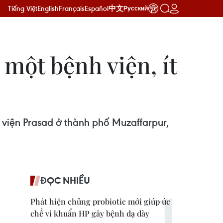
Tiếng Việt
English
Français
Español
中文
Русский
một bệnh viện, ít
 viện Prasad ở thành phố Muzaffarpur,
ĐỌC NHIỀU
Phát hiện chủng probiotic mới giúp ức
chế vi khuẩn HP gây bệnh dạ dày