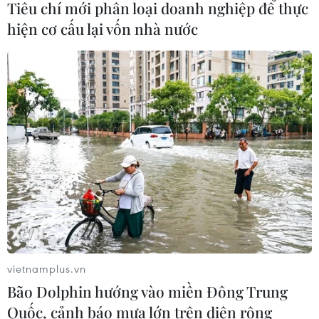
Xem thêm
Tiêu chí mới phân loại doanh nghiệp để thực
hiện cơ cấu lại vốn nhà nước
CƠ QUAN CHỦ QUẢN: THÔNG TẤN XÃ VIỆT NAM
Tổng Biên tập: TRẦN TIẾN DUẨN
Phó Tổng Biên tập: NGUYỄN THỊ TÁM, KHÚC THANH
THỦY
Sở hữu trí tuệ
Quy định sử dụng
RSS
Hỗ trợ
vietnamplus.vn
Ngôn ngữ
TTXVN
Bão Dolphin hướng vào miền Đông Trung
Dịch vụ tin
Quảng cáo
Quốc, cảnh báo mưa lớn trên diện rộng