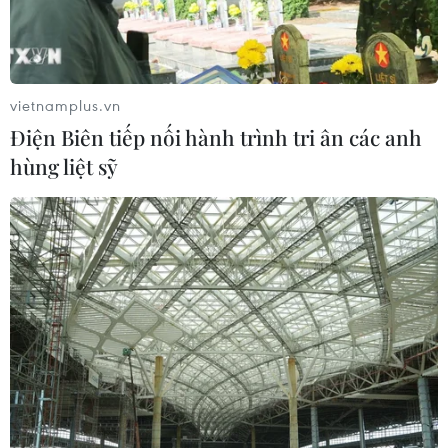
Chỉ tính riêng trong 4 tháng đầu năm nay, kim ngạch
thương mại song phương Nga-Trung Quốc đạt 85,2 tỷ
USD, tăng 19,7% so với cùng kỳ năm ngoái, đánh dấu
một khởi đầu tốt đẹp.
vietnamplus.vn
Điện Biên tiếp nối hành trình tri ân các anh
hùng liệt sỹ