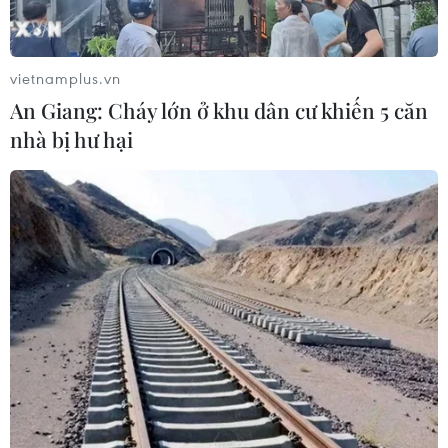
Tàu chở hàng của Thổ Nhĩ Kỳ bị tấn
công trên Biển Đen
vietnamplus.vn
04/08/2026 05:54
An Giang: Cháy lớn ở khu dân cư khiến 5 căn
nhà bị hư hại
Vì sao Google khiến Mỹ và
EU đối đầu về chủ quyền số?
04/08/2026 04:13
Máy bay chở khách nội địa đầu tiên
của Nga hoàn tất chuyến bay thử
nghiệm
04/08/2026 01:25