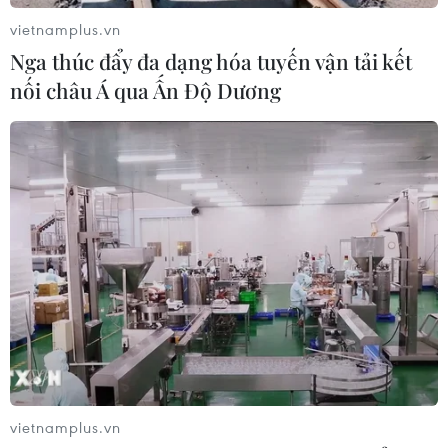
Bí mật sau những chung cư không
vietnamplus.vn
niên hạn ở Pháp
Nga thúc đẩy đa dạng hóa tuyến vận tải kết
04/08/2026 01:03
nối châu Á qua Ấn Độ Dương
Ukraine tiếp tục dội UAV vào
kho hàng của nền tảng bán lẻ lớn tại
Nga
03/08/2026 15:02
Lãnh đạo EU kêu gọi 'hành động
thống nhất' về biên giới
03/08/2026 14:35
vietnamplus.vn