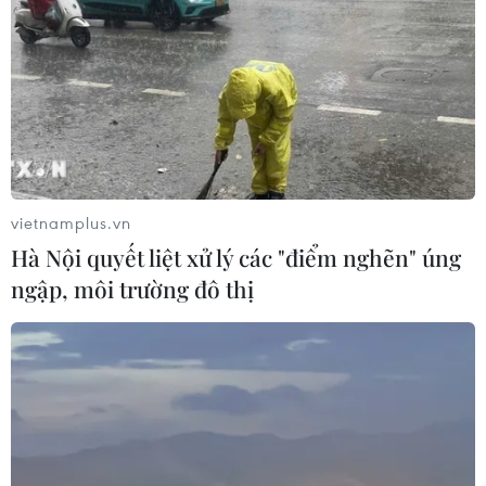
#kinh tế Nga
#Vladimir Putin
vietnamplus.vn
#Diễn đàn Kinh tế Quốc tế St.Petersburg
Nga
Hà Nội quyết liệt xử lý các "điểm nghẽn" úng
ngập, môi trường đô thị
Theo dõi VietnamPlus