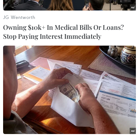
St.Petersburg ngày 4/6, Tổng thống Nga
Vladimir Putin khẳng định nền kinh tế nước
JG Wentworth
đang đi đúng hướng.
Owning $10k+ In Medical Bills Or Loans?
Người đứng đầu nước Nga tuyên bố những tin
Stop Paying Interest Immediately
đồn về các vấn đề lớn trong nền kinh tế Nga là
phóng đại quá mức, hiện nền kinh tế đang đạt
kết quả bất chấp cuộc tranh luận về lãi suất chủ
chốt.
Theo ông Putin, nợ quốc gia của Nga chỉ ở mức
15,6%, và dù lạm phát gia tăng là vấn đề chính,
nhưng Ngân hàng Trung ương nước này đang
thực hiện tất cả các biện pháp cần thiết để kiềm
chế lạm phát gia tăng và cải thiện các chỉ số
kinh tế vĩ mô, trong đó có biện pháp cố tình hạ
nhiệt để tránh siêu lạm phát.