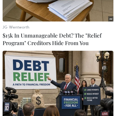
JG Wentworth
$15k In Unmanageable Debt? The "Relief
Program" Creditors Hide From You
Người dân chọn mua hàng tại một siêu thị ở Moskva, Nga.
(Ảnh: AFP/TTXVN)
Theo phóng viên TTXVN tại Nga, trong cuộc gặp
với lãnh đạo các hãng thông tấn quốc tế hàng
đầu thế giới bên lề Diễn đàn Kinh tế Quốc tế