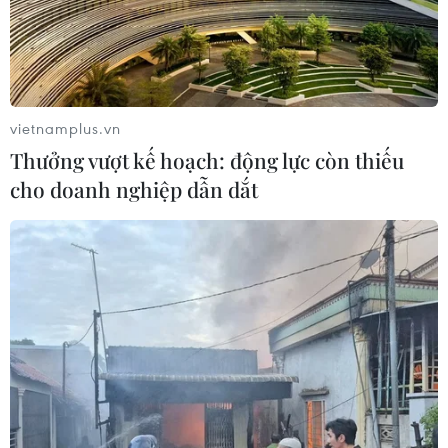
Nga và Ukraine tiếp tục tấn
công qua lại, thương vong không
ngừng gia tăng
vietnamplus.vn
04/08/2026 15:54
Thưởng vượt kế hoạch: động lực còn thiếu
cho doanh nghiệp dẫn dắt
Pháp ghi nhận tháng 7 nóng nhất
trong lịch sử
04/08/2026 15:17
Tây Ban Nha phát trực tiếp nhật thực
toàn phần từ độ cao 9.000 m
04/08/2026 13:23