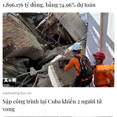
1.896.176 tỷ đồng, bằng 74,96% dự toán
vietnamplus.vn
Sập công trình tại Cuba khiến 2 người tử
vong