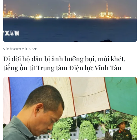
TIN LIÊN QUAN
vietnamplus.vn
Di dời hộ dân bị ảnh hưởng bụi, mùi khét,
tiếng ồn từ Trung tâm Điện lực Vĩnh Tân
Trung Quốc, Nga thúc đẩy nâng cấp hợp
tác kinh tế thương mại song phương
22/05/2026 02:09