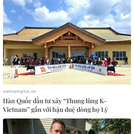
Moskva là việc EU ngày càng mang tính chất
của một liên minh quân sự.
Trước tình hình này cũng như các cuộc tấn công
của Ukraine, Tổng thống Putin cũng khẳng định
Nga sẽ tiếp tục củng cố hệ thống phòng không
để đối phó các mối đe dọa.
Diễn đàn Kinh tế Quốc tế đang diễn ra tại St.
Petersburg từ ngày 3 đến ngày 6/6. Trung tâm
Hội nghị và Triển lãm ExpoForum đã được chọn
làm địa điểm tổ chức. Trợ lý Tổng thống Yuri
vietnamplus.vn
Ushakov cho biết khoảng 20.000 người từ hơn
Hàn Quốc đầu tư xây “Thung lũng K-
100 quốc gia đã xác nhận tham gia sự kiện này./.
Vietnam” gắn với hậu duệ dòng họ Lý
Nga xác định công nghệ là