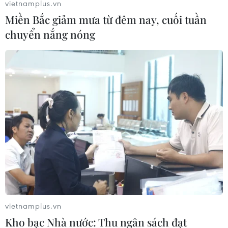
vietnamplus.vn
Miền Bắc giảm mưa từ đêm nay, cuối tuần
chuyển nắng nóng
"Hiệu ứng domino" đe dọa đà phục hồi
của kinh tế Nga
16/04/2026 11:46
Chuyên gia cảnh báo kinh tế Nga đang chịu áp lực suy
giảm lan tỏa, khi nhu cầu yếu và lãi suất cao khiến hoạt
động doanh nghiệp chững lại, kéo theo nguy cơ tăng
trưởng tiếp tục suy yếu trong ngắn hạn.
vietnamplus.vn
Kho bạc Nhà nước: Thu ngân sách đạt