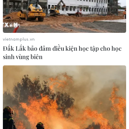
TIN CÙNG CHUYÊN MỤC
Cần Thơ thúc đẩy hợp tác du lịch với
đối tác Hàn Quốc
vietnamplus.vn
07/08/2026 12:46
Đắk Lắk bảo đảm điều kiện học tập cho học
sinh vùng biên
Hàn Quốc áp dụng ưu đãi thuế hỗ
trợ 6 ngành công nghiệp chiến lược
07/08/2026 10:21
Trung Quốc hoàn thành bản đồ địa
chất mới của toàn bộ Mặt Trăng
07/08/2026 08:52