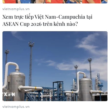
Mỹ đánh chìm tàu bị nghi chở ma túy, 5
vietnamplus.vn
người thiệt mạng
Xem trực tiếp Việt Nam-Campuchia tại
13/04/2026 04:37
ASEAN Cup 2026 trên kênh nào?
Trong một bài đăng trên X, Bộ Chỉ huy miền Nam của
Mỹ cho hay đã thông báo cho Lực lượng Bảo vệ bờ
biển kích hoạt hệ thống tìm kiếm và cứu hộ người sống
sót.
vietnamplus.vn