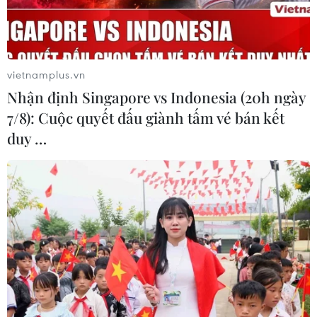
vietnamplus.vn
Nhận định Singapore vs Indonesia (20h ngày
7/8): Cuộc quyết đấu giành tấm vé bán kết
duy …
Mỹ tiếp tục không kích tàu tình nghi buôn
bán ma túy
25/04/2026 08:05