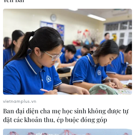
Hàn Quốc xác nhận Triều Tiên
phóng ít nhất 1 tên lửa đạn đạo tầm
ngắn
06/08/2026 09:41
Quân đội Hàn Quốc thông báo Triều
Tiên phóng vật thể chưa xác định
06/08/2026 08:31
Dấu mốc quan trọng trong quan hệ
Việt Nam-Australia
vietnamplus.vn
06/08/2026 08:29
Ban đại diện cha mẹ học sinh không được tự
đặt các khoản thu, ép buộc đóng góp
Hàn Quốc tăng cường giải pháp