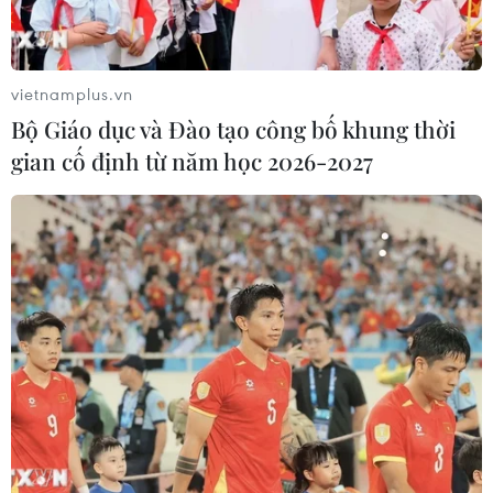
Mỹ đã thực hiện “đòn tấn công sát thương” nhằm vào
một con tàu được các tổ chức mà Washington liệt vào
danh sách khủng bố vận hành, hoạt động trên các tuyến
vietnamplus.vn
buôn bán ma túy.
Bộ Giáo dục và Đào tạo công bố khung thời
gian cố định từ năm học 2026-2027