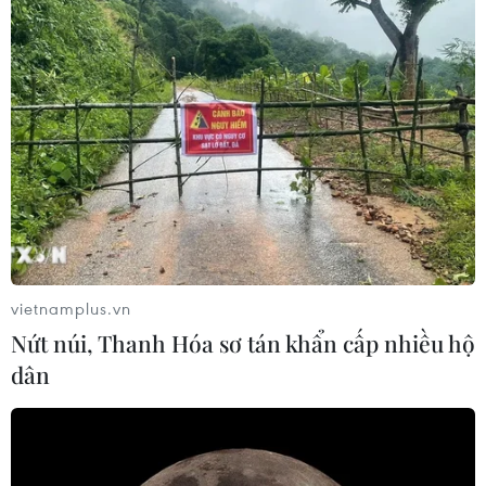
vietnamplus.vn
Nứt núi, Thanh Hóa sơ tán khẩn cấp nhiều hộ
dân