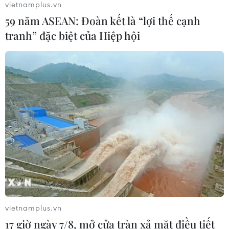
vietnamplus.vn
59 năm ASEAN: Đoàn kết là “lợi thế cạnh
tranh” đặc biệt của Hiệp hội
CƠ QUAN CHỦ QUẢN: THÔNG TẤN XÃ VIỆT NAM
Tổng Biên tập: TRẦN TIẾN DUẨN
Phó Tổng Biên tập: NGUYỄN THỊ TÁM, KHÚC THANH
THỦY
Sở hữu trí tuệ
Quy định sử dụng
RSS
Hỗ trợ
Ngôn ngữ
TTXVN
Dịch vụ tin
Quảng cáo
Liên hệ
vietnamplus.vn
17 giờ ngày 7/8, mở cửa tràn xả mặt điều tiết