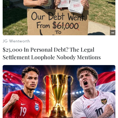
JG Wentworth
$25,000 In Personal Debt? The Legal
Settlement Loophole Nobody Mentions
Mỹ không kích tàu tình nghi buôn ma túy
ở Đông Thái Bình Dương, 3 người chết
27/04/2026 05:37
Thông báo đăng trên mạng xã hội X nêu rõ con tàu trên
do các tổ chức bị liệt vào danh sách khủng bố điều
hành và đang di chuyển trên tuyến hàng hải bị nghi là
đường vận chuyển ma túy.