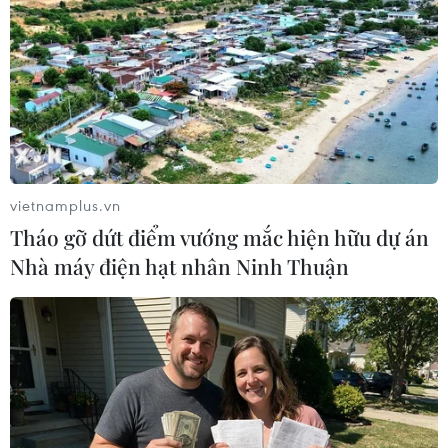
#khủng bố ma túy
#quân đội Mỹ
#buôn lậu ma túy
#Thái Bình Dương
Mỹ
vietnamplus.vn
Theo dõi VietnamPlus
Tháo gỡ dứt điểm vướng mắc hiện hữu dự án
Nhà máy điện hạt nhân Ninh Thuận
TIN LIÊN QUAN