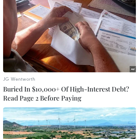
buôn ma túy ở Thái Bình Dương,
khiến hai người thiệt mạng, trong
chiến dịch chống buôn lậu ma túy
kéo dài từ năm ngoái.
(TTXVN/Vietnam+)
JG Wentworth
Buried In $10,000+ Of High-Interest Debt?
Read Page 2 Before Paying