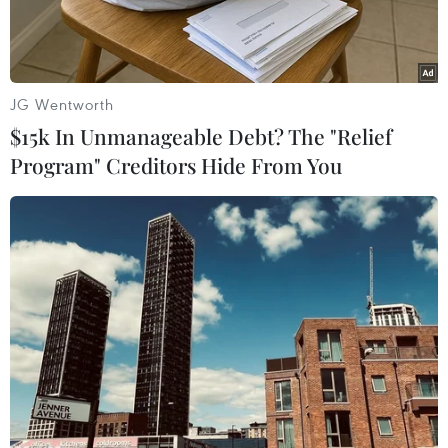
JG Wentworth
$15k In Unmanageable Debt? The "Relief
Program" Creditors Hide From You
Một tàu bị nghi buôn bán ma túy trước khi bị tấn công ở khu
vực Đông Thái Bình Dương. (Ảnh: Bộ Chiến tranh Mỹ/TTXVN)
Ngày 3/6, quân đội Mỹ tiếp tục tiến hành không
kích nhằm vào một tàu bị nghi tham gia hoạt
động vận chuyển ma túy trên khu vực phía
Đông Thái Bình Dương, khiến 2 người trên tàu
thiệt mạng.