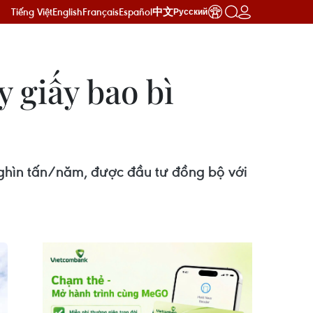
Tiếng Việt
English
Français
Español
中文
Русский
 giấy bao bì
nghìn tấn/năm, được đầu tư đồng bộ với