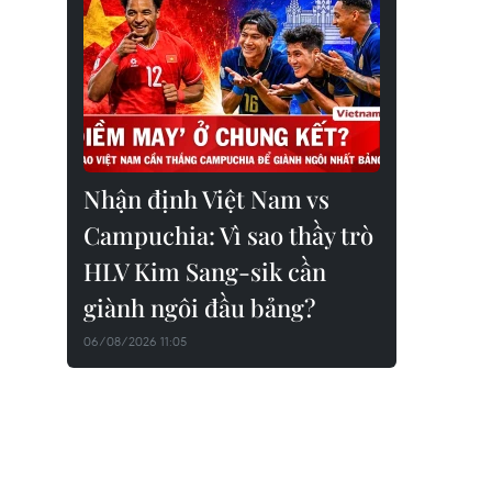
Nhận định Việt Nam vs
Campuchia: Vì sao thầy trò
HLV Kim Sang-sik cần
giành ngôi đầu bảng?
06/08/2026 11:05