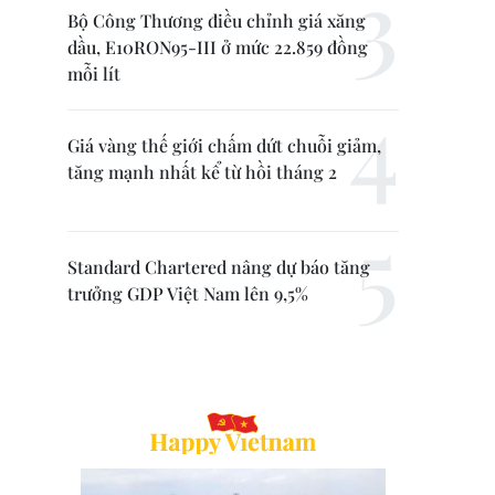
Bộ Công Thương điều chỉnh giá xăng
dầu, E10RON95-III ở mức 22.859 đồng
mỗi lít
Giá vàng thế giới chấm dứt chuỗi giảm,
tăng mạnh nhất kể từ hồi tháng 2
Standard Chartered nâng dự báo tăng
trưởng GDP Việt Nam lên 9,5%