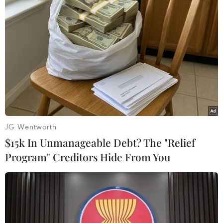
của người tiêu dùng
02/06/2026 12:21
Phó Thủ tướng Thường trực Phạm Gia Túc đề nghị Bộ
Công Thương chủ trì, phối hợp với các bộ, cơ quan liên
quan tiếp tục rà soát, đánh giá toàn diện quá trình triển
khai xăng E10 trên phạm vi toàn quốc.
JG Wentworth
$15k In Unmanageable Debt? The "Relief
Program" Creditors Hide From You