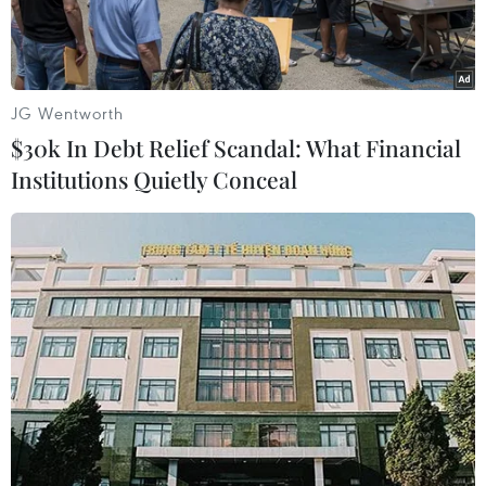
JG Wentworth
$30k In Debt Relief Scandal: What Financial
Institutions Quietly Conceal
Một điểm bán xăng E10 RON95. (Ảnh: Lê Phước Ngọc/TTXVN)
Ủy ban Cạnh tranh quốc gia (Bộ Công Thương)
vừa vừa công bố địa chỉ email tiếp nhận phản
ánh của người tiêu dùng liên quan đến xăng
E10.
Người dân có thể gửi thông tin, tài liệu phản