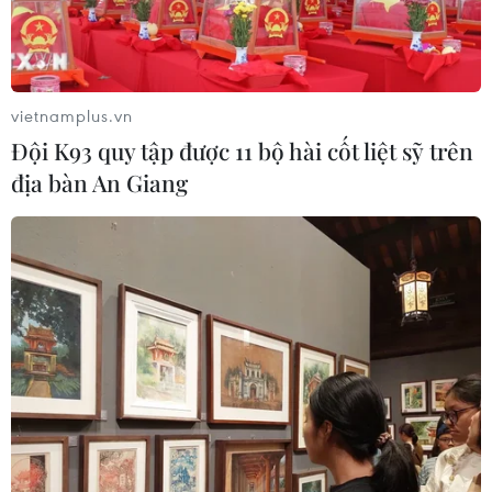
vietnamplus.vn
Đội K93 quy tập được 11 bộ hài cốt liệt sỹ trên
địa bàn An Giang