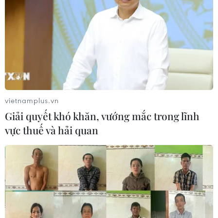
mại Việt Nam-Australia
08/08/2026 12:20
Mỹ chi hơn 2 tỷ USD thúc đẩy ngành
pin và khoáng sản nội địa
08/08/2026 08:16
vietnamplus.vn
Giải quyết khó khăn, vướng mắc trong lĩnh
vực thuế và hải quan
Chủ sân Azteca lỗ hơn 47 triệu USD vì
World Cup 2026
08/08/2026 06:43
Dữ liệu việc làm Mỹ mở thêm dư địa