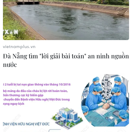
sinh học B5 và B10
07/08/2026 05:02
Xem thêm
vietnamplus.vn
Đà Nẵng tìm "lời giải bài toán" an ninh nguồn
nước
CƠ QUAN CHỦ QUẢN: THÔNG TẤN XÃ VIỆT NAM
Tổng Biên tập: TRẦN TIẾN DUẨN
Phó Tổng Biên tập: NGUYỄN THỊ TÁM, KHÚC THANH
THỦY
Sở hữu trí tuệ
Quy định sử dụng