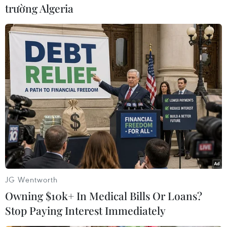
trường Algeria
#xăng E10
#tiếp nhận phản ánh
#địa chỉ email
JG Wentworth
Theo dõi VietnamPlus
Owning $10k+ In Medical Bills Or Loans?
Stop Paying Interest Immediately