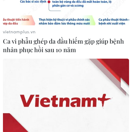
RSS
Hỗ trợ
Ngôn ngữ
TTXVN
Dịch vụ tin
Quảng cáo
vietnamplus.vn
Liên hệ
Ca vi phẫu ghép da đầu hiếm gặp giúp bệnh
nhân phục hồi sau 10 năm
Giấy phép số: 1374/GP-BTTTT do Bộ Thông tin và Truyền thông
cấp ngày 11/9/2008.
Quảng cáo: Phó TBT Nguyễn Thị Tám: 093.5958688, Email:
tamvna@gmail.com
Điện thoại: (024) 39411349 - (024) 39411348, Fax: (024)
39411348
Email:
vietnamplus2008@gmail.com
© Bản quyền thuộc về VietnamPlus, TTXVN. Cấm sao chép dưới
mọi hình thức nếu không có sự chấp thuận bằng văn bản.