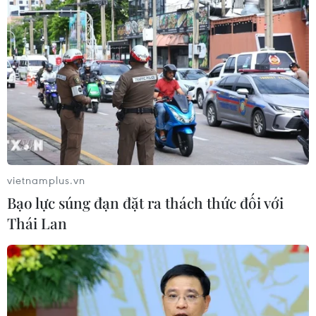
vietnamplus.vn
TIN CÙNG CHUYÊN MỤC
Bạo lực súng đạn đặt ra thách thức đối với
Nông sản Việt Nam còn nhiều dư địa
Thái Lan
tại thị trường Algeria
08/08/2026 12:55
Động lực mới cho hợp tác thương