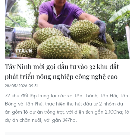
vietnamplus.vn
Vùng 3 Hải quân cứu thành công 1 nạn nhân
bị sóng cuốn tại Mũi Nghê
Tây Ninh mời gọi đầu tư vào 32 khu đất
phát triển nông nghiệp công nghệ cao
28/05/2026 09:51
32 khu đất tập trung tại các xã Tân Thành, Tân Hội, Tân
Đông và Tân Phú, thực hiện thu hút đầu tư 2 nhóm dự
án gồm 16 dự án trồng trọt, với diện tích gần 2.100ha; 16
dự án chăn nuôi, với gần 347ha.