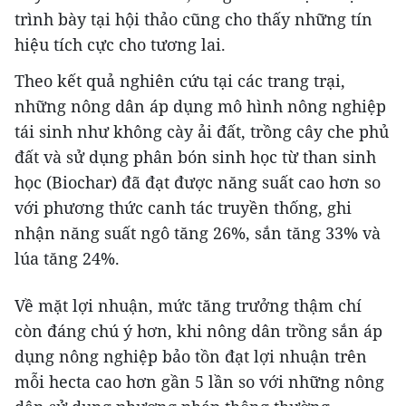
trình bày tại hội thảo cũng cho thấy những tín
hiệu tích cực cho tương lai.
JG Wentworth
Theo kết quả nghiên cứu tại các trang trại,
$30k In Debt Relief Scandal: What Financial
những nông dân áp dụng mô hình nông nghiệp
Institutions Quietly Conceal
tái sinh như không cày ải đất, trồng cây che phủ
đất và sử dụng phân bón sinh học từ than sinh
học (Biochar) đã đạt được năng suất cao hơn so
với phương thức canh tác truyền thống, ghi
nhận năng suất ngô tăng 26%, sắn tăng 33% và
lúa tăng 24%.
Về mặt lợi nhuận, mức tăng trưởng thậm chí
còn đáng chú ý hơn, khi nông dân trồng sắn áp
dụng nông nghiệp bảo tồn đạt lợi nhuận trên
mỗi hecta cao hơn gần 5 lần so với những nông