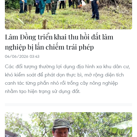
Lâm Đồng triển khai thu hồi đất lâm
nghiệp bị lấn chiếm trái phép
04/06/2026 03:43
JG Wentworth
$25,000 In Personal Debt? The Legal
Các đối tượng thường lợi dụng địa hình xa khu dân cư,
khó kiểm soát để phát dọn thực bì, mở rộng diện tích
Settlement Loophole Nobody Mentions
canh tác từng phần nhỏ rồi trồng cây nông nghiệp
nhằm tạo hiện trạng sử dụng đất.