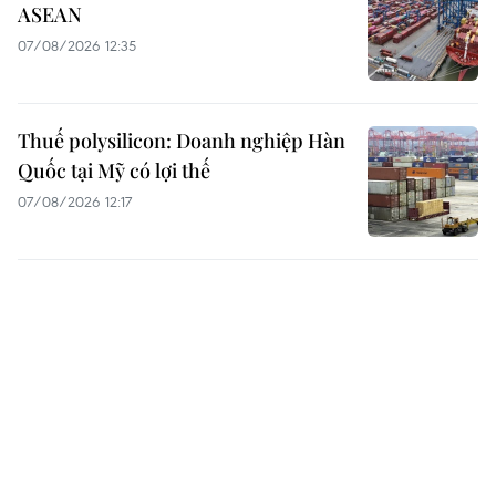
ASEAN
07/08/2026 12:35
Thuế polysilicon: Doanh nghiệp Hàn
Quốc tại Mỹ có lợi thế
07/08/2026 12:17
Tầm nhìn bán dẫn của Malaysia: Đi
từ thế mạnh sẵn có lên nấc thang giá
trị cao
07/08/2026 11:51
Đồng Nai cần chuyển dịch thu hút
đầu tư sang tổ chức chuỗi giá trị