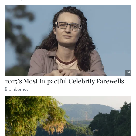
ASEAN Cup 2026 ngày 8/8: Xác định đối thủ
của đội tuyển Việt Nam ở bán kết
vietnamplus.vn
Giải quyết khó khăn, vướng mắc trong lĩnh
vực thuế và hải quan