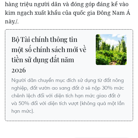
hàng triệu người dân và đóng góp đáng kể vào
kim ngạch xuất khẩu của quốc gia Đông Nam Á
này./.
Bộ Tài chính thông tin
một số chính sách mới về
tiền sử dụng đất năm
2026
Người dân chuyển mục đích sử dụng từ đất nông
nghiệp, đất vườn ao sang đất ở sẽ nộp 30% mức
chênh lệch đối với diện tích hạn mức giao đất ở
và 50% đối với diện tích vượt (không quá một lần
vietnamplus.vn
hạn mức).
Tổng thống Iran nhấn mạnh Tehran sẽ
không bị ép buộc phải đầu hàng