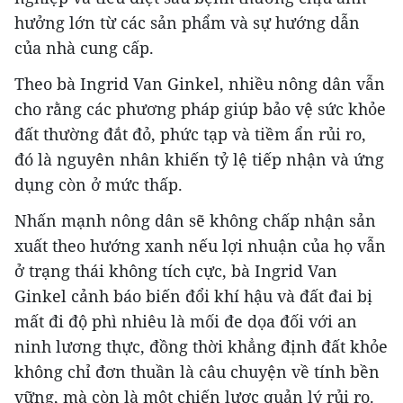
hưởng lớn từ các sản phẩm và sự hướng dẫn
JG Wentworth
của nhà cung cấp.
Buried In $10,000+ Of High-Interest Debt?
Theo bà Ingrid Van Ginkel, nhiều nông dân vẫn
Read Page 2 Before Paying
cho rằng các phương pháp giúp bảo vệ sức khỏe
đất thường đắt đỏ, phức tạp và tiềm ẩn rủi ro,
đó là nguyên nhân khiến tỷ lệ tiếp nhận và ứng
dụng còn ở mức thấp.
Nhấn mạnh nông dân sẽ không chấp nhận sản
xuất theo hướng xanh nếu lợi nhuận của họ vẫn
ở trạng thái không tích cực, bà Ingrid Van
Ginkel cảnh báo biến đổi khí hậu và đất đai bị
mất đi độ phì nhiêu là mối đe dọa đối với an
ninh lương thực, đồng thời khẳng định đất khỏe
không chỉ đơn thuần là câu chuyện về tính bền
vietnamplus.vn
vững, mà còn là một chiến lược quản lý rủi ro.