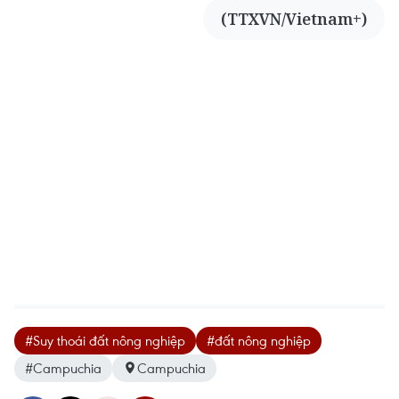
(TTXVN/Vietnam+)
JG Wentworth
$15k In Unmanageable Debt? The "Relief
Program" Creditors Hide From You
#Suy thoái đất nông nghiệp
#đất nông nghiệp
#Campuchia
Campuchia