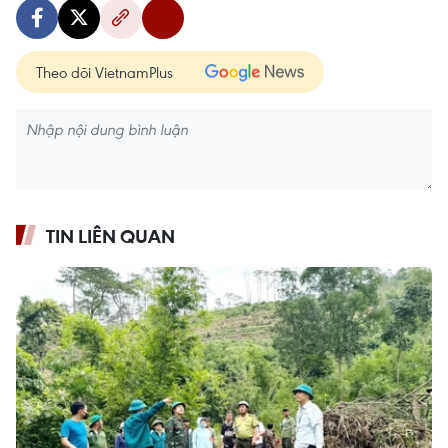
Theo dõi VietnamPlus
TIN LIÊN QUAN
vietnamplus.vn
Khám phá vẻ đẹp Văn Miếu-Quốc Tử Giám
qua 120 tác phẩm nghệ thuật đa chất liệu