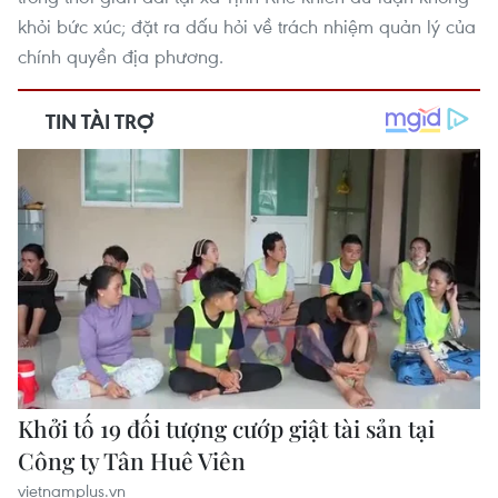
khỏi bức xúc; đặt ra dấu hỏi về trách nhiệm quản lý của
vietnamplus.vn
chính quyền địa phương.
59 năm ASEAN: Giữ vững đoàn kết, định hình
tương lai
vietnamplus.vn