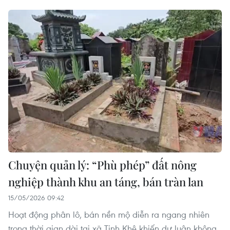
vietnamplus.vn
Hiện trường vụ ghe gỗ phát nổ trên sông Sài
Gòn khiến một người thiệt mạng
Chuyện quản lý: “Phù phép” đất nông
nghiệp thành khu an táng, bán tràn lan
15/05/2026 09:42
Hoạt động phân lô, bán nền mộ diễn ra ngang nhiên
trong thời gian dài tại xã Tịnh Khê khiến dư luận không