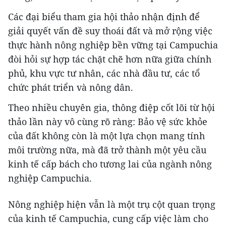
Đội K93 quy tập được 11 bộ hài cốt liệt sỹ trên
Các đại biểu tham gia hội thảo nhận định để
địa bàn An Giang
giải quyết vấn đề suy thoái đất và mở rộng việc
thực hành nông nghiệp bền vững tại Campuchia
đòi hỏi sự hợp tác chặt chẽ hơn nữa giữa chính
phủ, khu vực tư nhân, các nhà đầu tư, các tổ
chức phát triển và nông dân.
Theo nhiều chuyên gia, thông điệp cốt lõi từ hội
thảo lần này vô cùng rõ ràng: Bảo vệ sức khỏe
của đất không còn là một lựa chọn mang tính
môi trường nữa, mà đã trở thành một yêu cầu
kinh tế cấp bách cho tương lai của ngành nông
nghiệp Campuchia.
JG Wentworth
Nông nghiệp hiện vẫn là một trụ cột quan trọng
Owning $10k+ In Medical Bills Or Loans?
của kinh tế Campuchia, cung cấp việc làm cho
Stop Paying Interest Immediately