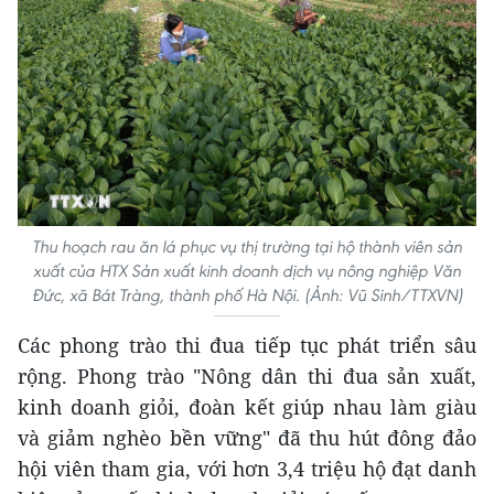
Thu hoạch rau ăn lá phục vụ thị trường tại hộ thành viên sản
xuất của HTX Sản xuất kinh doanh dịch vụ nông nghiệp Văn
Đức, xã Bát Tràng, thành phố Hà Nội. (Ảnh: Vũ Sinh/TTXVN)
Các phong trào thi đua tiếp tục phát triển sâu
rộng. Phong trào "Nông dân thi đua sản xuất,
kinh doanh giỏi, đoàn kết giúp nhau làm giàu
và giảm nghèo bền vững" đã thu hút đông đảo
hội viên tham gia, với hơn 3,4 triệu hộ đạt danh