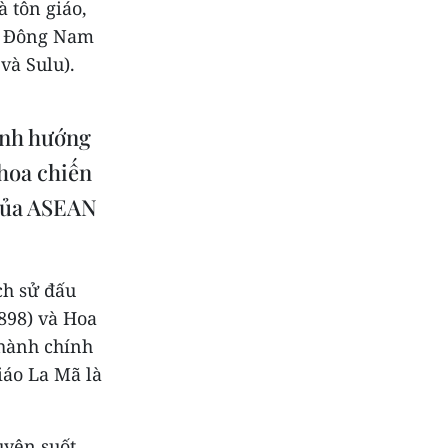
à tôn giáo,
ốc Đông Nam
và Sulu).
ịnh hướng
thoa chiến
 của ASEAN
ch sử đấu
1898) và Hoa
 hành chính
iáo La Mã là
uyên suốt