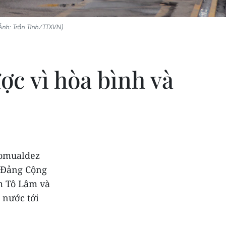
Ảnh: Trần Tĩnh/TTXVN)
ợc vì hòa bình và
Romualdez
g Đảng Cộng
m Tô Lâm và
 nước tới