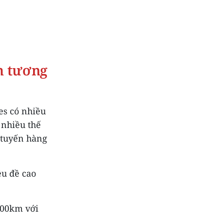
m tương
es có nhiều
 nhiều thế
 tuyến hàng
ều đề cao
.400km với