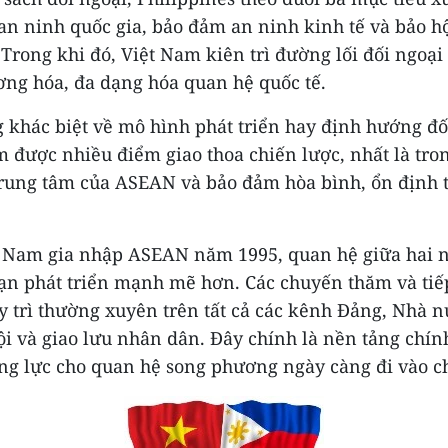
an ninh quốc gia, bảo đảm an ninh kinh tế và bảo h
Trong khi đó, Việt Nam kiên trì đường lối đối ngoại 
ơng hóa, đa dạng hóa quan hệ quốc tế.
 khác biệt về mô hình phát triển hay định hướng đối
 được nhiều điểm giao thoa chiến lược, nhất là tron
 trung tâm của ASEAN và bảo đảm hòa bình, ổn định 
t Nam gia nhập ASEAN năm 1995, quan hệ giữa hai 
oạn phát triển mạnh mẽ hơn. Các chuyến thăm và tiế
y trì thường xuyên trên tất cả các kênh Đảng, Nhà n
i và giao lưu nhân dân. Đây chính là nền tảng chín
ộng lực cho quan hệ song phương ngày càng đi vào ch