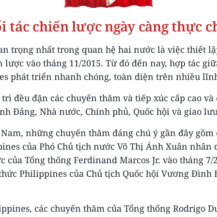
i tác chiến lược ngày càng thực c
n trọng nhất trong quan hệ hai nước là việc thiết l
n lược vào tháng 11/2015. Từ đó đến nay, hợp tác gi
es phát triển nhanh chóng, toàn diện trên nhiều lĩn
trì đều đặn các chuyến thăm và tiếp xúc cấp cao và 
kênh Đảng, Nhà nước, Chính phủ, Quốc hội và giao lư
t Nam, những chuyến thăm đáng chú ý gần đây gồm
pines của Phó Chủ tịch nước Võ Thị Ánh Xuân nhân 
c của Tổng thống Ferdinand Marcos Jr. vào tháng 7/
thức Philippines của Chủ tịch Quốc hội Vương Đình
lippines, các chuyến thăm của Tổng thống Rodrigo Du