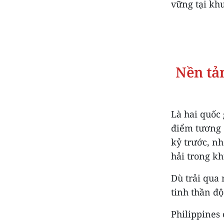
vững tại kh
Nền tả
Là hai quốc
điểm tương đ
kỷ trước, n
hải trong kh
Dù trải qua 
tinh thần độ
Philippines 