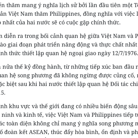
ến thăm mang ý nghĩa lịch sử bởi lần đầu tiên một T
ản Việt Nam thăm Philippines, đồng nghĩa với việc 
 nhất của hai nước sẽ có cuộc gặp chính thức.
 diễn ra trong bối cảnh quan hệ giữa Việt Nam và P
o giai đoạn phát triển năng động và thực chất nhất 
nh thức thiết lập quan hệ ngoại giao ngày 12/7/1976
n nửa thế kỷ đồng hành, từ những tiếp xúc ban đầu 
uan hệ song phương đã không ngừng được củng cố,
c biệt sau khi hai nước thiết lập quan hệ Đối tác ch
15.
nh khu vực và thế giới đang có nhiều biến động sâu 
n ninh và kinh tế, việc Việt Nam và Philippines tiếp 
ác toàn diện không chỉ mang ý nghĩa song phương 
ố đoàn kết ASEAN, thúc đẩy hòa bình, ổn định và ph