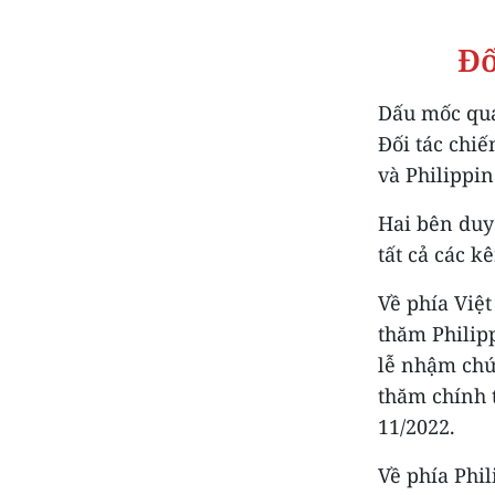
Đố
Dấu mốc qua
Đối tác chiế
và Philippin
Hai bên duy 
tất cả các 
Về phía Việ
thăm Philip
lễ nhậm chứ
thăm chính 
11/2022.
Về phía Phi