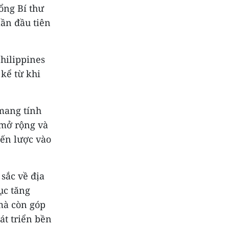
ổng Bí thư
lần đầu tiên
hilippines
kể từ khi
.
mang tính
 mở rộng và
iến lược vào
sắc về địa
tục tăng
mà còn góp
át triển bền