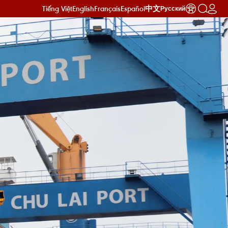
Tiếng Việt
English
Français
Español
中文
Русский