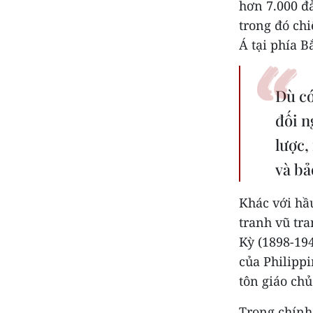
hơn 7.000 đả
trong đó ch
Á tại phía 
Dù có
đối n
lược,
và bả
Khác với hầ
tranh vũ tra
Kỳ (1898-19
của Philipp
tôn giáo chủ
Trong chính 