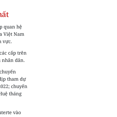
hất
ập quan hệ
ữa Việt Nam
h vực.
các cấp trên
u nhân dân.
 chuyến
dịp tham dự
2022; chuyến
 Huệ tháng
terte vào