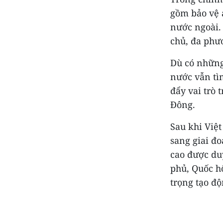
gồm bảo vệ 
nước ngoài. 
chủ, đa phư
Dù có những
nước vẫn tìm
đẩy vai trò
Đông.
Sau khi Việ
sang giai đ
cao được du
phủ, Quốc hộ
trọng tạo đ