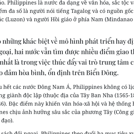
o. Philippines là nước đa dạng về văn hóa, sắc tộc v
iếm đa số là người nói tiếng Tagalog và có nguồn g
Bắc (Luzon) và người Hồi giáo ở phía Nam (Mindanao 
 những khác biệt về mô hình phát triển hay đ
goại, hai nước vẫn tìm được nhiều điểm giao 
 nhất là trong việc thúc đẩy vai trò trung tâm
o đảm hòa bình, ổn định trên Biển Đông.
u hết các nước Đông Nam Á, Philippines không có lị
ng giành độc lập (thuộc địa của Tây Ban Nha (1565-
46). Đặc điểm này khiến văn hóa-xã hội và hệ thống
ines chịu ảnh hưởng sâu sắc của phương Tây (Công g
 đạo).
sách đối ngoại, Philippines theo đuổi ba mục tiêu x