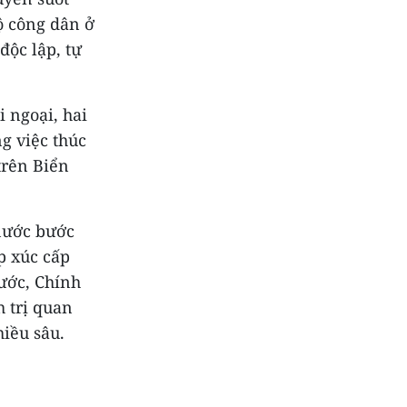
ộ công dân ở
độc lập, tự
 ngoại, hai
g việc thúc
trên Biển
nước bước
p xúc cấp
ước, Chính
h trị quan
iều sâu.