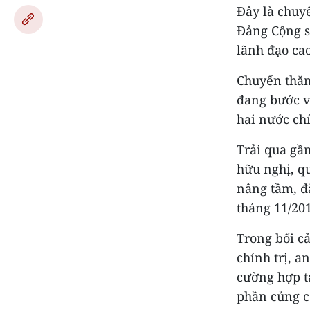
Đây là chuy
Đảng Cộng s
lãnh đạo cao
Chuyến thăm
đang bước và
hai nước chí
Trải qua gầ
hữu nghị, q
nâng tầm, đặ
tháng 11/20
Trong bối cả
chính trị, a
cường hợp t
phần củng c