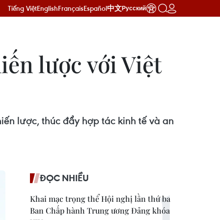
Tiếng Việt
English
Français
Español
中文
Русский
ến lược với Việt
n lược, thúc đẩy hợp tác kinh tế và an
ĐỌC NHIỀU
Khai mạc trọng thể Hội nghị lần thứ ba
Ban Chấp hành Trung ương Đảng khóa