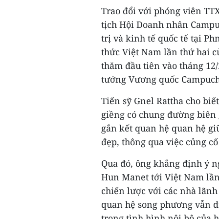
Trao đổi với phóng viên TT
tịch Hội Doanh nhân Campuc
trị và kinh tế quốc tế tại 
thức Việt Nam lần thứ hai 
thăm đầu tiên vào tháng 12/
tướng Vương quốc Campuch
Tiến sỹ Gnel Rattha cho biế
giềng có chung đường biên g
gắn kết quan hệ quan hệ giữ
đẹp, thông qua việc củng cố
Qua đó, ông khẳng định ý n
Hun Manet tới Việt Nam lần 
chiến lược với các nhà lãn
quan hệ song phương vẫn du
trong tình hình nội bộ của 