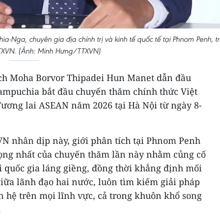
-Nga, chuyên gia địa chính trị và kinh tế quốc tế tại Phnom Penh, t
TTXVN. (Ảnh: Minh Hưng/TTXVN)
ch Moha Borvor Thipadei Hun Manet dẫn đầu
ampuchia bắt đầu chuyến thăm chính thức Việt
ương lai ASEAN năm 2026 tại Hà Nội từ ngày 8-
VN nhân dịp này, giới phân tích tại Phnom Penh
rọng nhất của chuyến thăm lần này nhằm củng cố
i quốc gia láng giềng, đồng thời khẳng định mối
giữa lãnh đạo hai nước, luôn tìm kiếm giải pháp
 hệ trên mọi lĩnh vực, cả trong khuôn khổ song
.