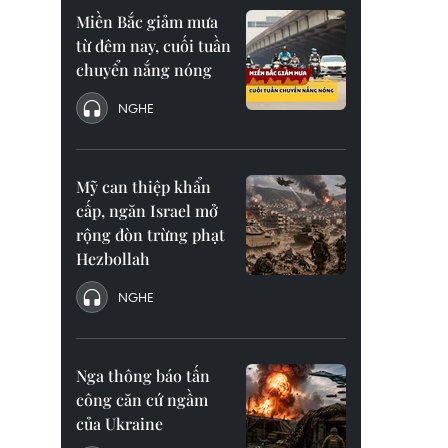
Miền Bắc giảm mưa
từ đêm nay, cuối tuần
chuyển nắng nóng
NGHE
Mỹ can thiệp khẩn
cấp, ngăn Israel mở
rộng đòn trừng phạt
Hezbollah
NGHE
Nga thông báo tấn
công căn cứ ngầm
của Ukraine