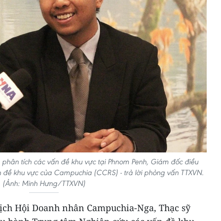
 phân tích các vấn đề khu vực tại Phnom Penh, Giám đốc điều
 đề khu vực của Campuchia (CCRS) - trả lời phỏng vấn TTXVN.
(Ảnh: Minh Hưng/TTXVN)
tịch Hội Doanh nhân Campuchia-Nga, Thạc sỹ