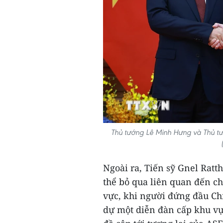
Thủ tướng Lê Minh Hưng và Thủ t
Ngoài ra, Tiến sỹ Gnel Ratt
thể bỏ qua liên quan đến c
vực, khi người đứng đầu Ch
dự một diễn đàn cấp khu vự