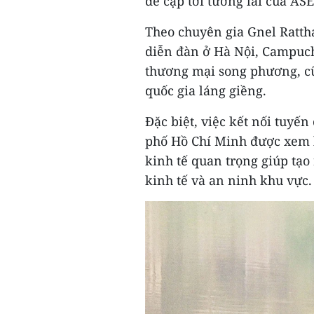
đề cập tới tương lai của AS
Theo chuyên gia Gnel Rattha
diễn đàn ở Hà Nội, Campuch
thương mại song phương, cũ
quốc gia láng giềng.
Đặc biệt, việc kết nối tuyế
phố Hồ Chí Minh được xem là
kinh tế quan trọng giúp tạo
kinh tế và an ninh khu vực.