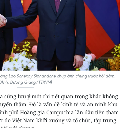
ướng Lào Sonexay Siphandone chụp ảnh chung trước hội đàm.
(Ảnh: Dương Giang/TTXVN)
ha cũng lưu ý một chi tiết quan trọng khác không
huyến thăm. Đó là vấn đề kinh tế và an ninh khu
ính phủ Hoàng gia Campuchia lần đầu tiên tham
c do Việt Nam khởi xướng và tổ chức, tập trung