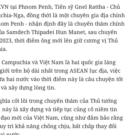
XVN tại Phnom Penh, Tiến sỹ Gnel Rattha - Chủ
hia-Nga, đồng thời là một chuyên gia địa chính
Phnom Penh - nhận định đây là chuyến thăm chính
của Samdech Thipadei Hun Manet, sau chuyến
2023, thời điểm ông mới lên giữ cương vị Thủ
ia.
t Campuchia và Việt Nam là hai quốc gia láng
iới trên bộ dài nhất trong ASEAN lục địa, việc
a hai nước vào thời điểm này là câu chuyện tốt
 và xây dựng lòng tin.
ghĩa cốt lõi trong chuyến thăm của Thủ tướng
này là xây dựng và tiếp tục củng cố niềm tin
h đạo mới của Việt Nam, cũng như đảm bảo rằng
y trì khả năng chống chịu, bất chấp thay đổi
hai nước.