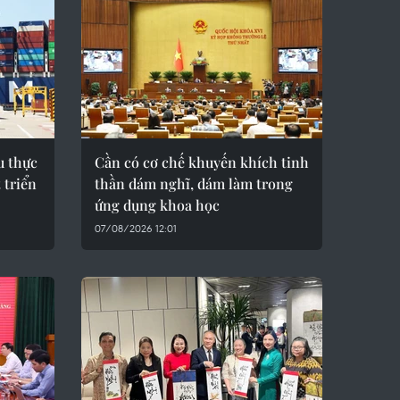
u thực
Cần có cơ chế khuyến khích tinh
 triển
thần dám nghĩ, dám làm trong
ứng dụng khoa học
07/08/2026 12:01