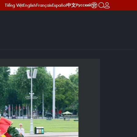
Tiếng Việt
English
Français
Español
中文
Русский