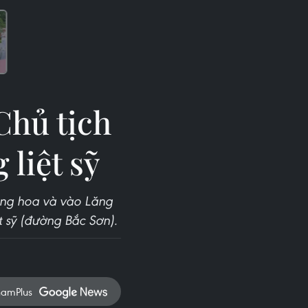
Chủ tịch
liệt sỹ
òng hoa và vào Lăng
t sỹ (đường Bắc Sơn).
namPlus