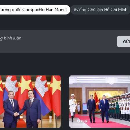
Vương quốc Campuchia Hun Manet
#viếng Chủ tịch Hồ Chí Minh
GỬI