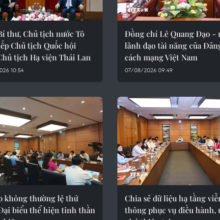
í thư, Chủ tịch nước Tô
Đồng chí Lê Quang Đạo - 
iếp Chủ tịch Quốc hội
lãnh đạo tài năng của Đản
Chủ tịch Hạ viện Thái Lan
cách mạng Việt Nam
026 10:54
07/08/2026 09:49
p không thường lệ thứ
Chia sẻ dữ liệu hạ tầng viễ
Đại biểu thể hiện tinh thần
thông phục vụ điều hành,