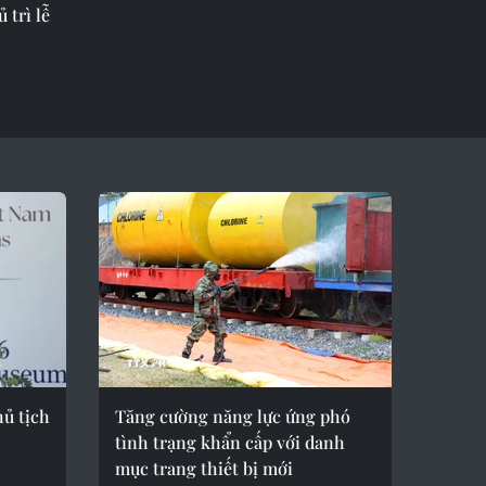
trì lễ
ủ tịch
Tăng cường năng lực ứng phó
tình trạng khẩn cấp với danh
mục trang thiết bị mới