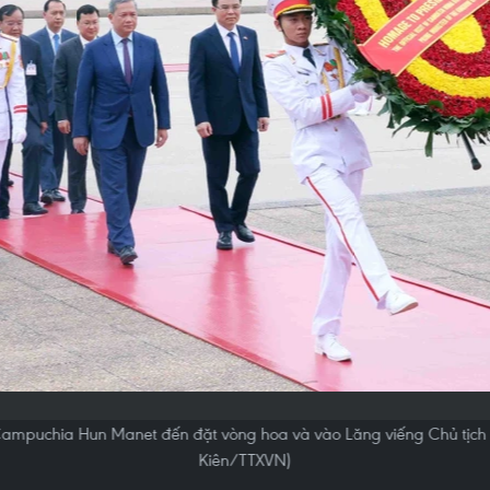
ampuchia Hun Manet đến đặt vòng hoa và vào Lăng viếng Chủ tịch 
Kiên/TTXVN)