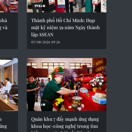
nhà
Thành phố Hồ Chí Minh: Họp
g và
mặt kỷ niệm 59 năm Ngày thành
lập ASEAN
07/08/2026 09:26
n
Quân khu 7 đẩy mạnh ứng dụng
 ứng
khoa học-công nghệ trong tìm