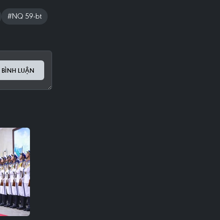
#NQ 59-bt
 BÌNH LUẬN