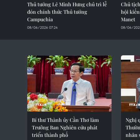
Thủ tướng Lê Minh Hưng chủ trì lễ
Chủ tịc
đón chính thức Thủ tướng
hội kiế
Campuchia
Manet
08/06/2026 07:24
08/06/202
Bí thư Thành ủy Cần Thơ làm
Nghị q
Trưởng Ban Nghiên cứu phát
Thườn
triển thành phố
nhân 