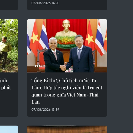
07/08/2026 14:20
định
Tổng Bí thư, Chủ tịch nước Tô
 phát
Lâm: Hợp tác nghị viện là trụ cột
quan trọng giữa Việt Nam-Thái
Lan
07/08/2026 13:39