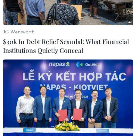
JG Wentworth
$30k In Debt Relief Scandal: What Financial
Institutions Quietly Conceal
Bộ trưởng Quốc phòng Israel, ông Israel Katz. (Ảnh:
AFP/TTXVN)
Theo báo “Times of Israel” ngày 8/6, trong một
phát biểu chính thức về việc ngừng bắn với
Iran, Bộ trưởng Quốc phòng Israel, ông Israel
Katz, cho biết quân đội nước này sẽ tiếp tục