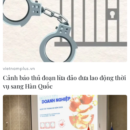
vietnamplus.vn
Cảnh báo thủ đoạn lừa đảo đưa lao động thời
vụ sang Hàn Quốc
TIN CÙNG CHUYÊN MỤC
Iran và Oman thống nhất mở lại eo
biển Hormuz trong 60 ngày
06/08/2026 12:25