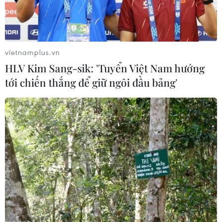
vietnamplus.vn
HLV Kim Sang-sik: 'Tuyển Việt Nam hướng
tới chiến thắng để giữ ngôi đầu bảng'
Lực lượng Hezbollah sẵn sàng ngừng bắn
toàn diện với Israel
01/06/2026 23:48
Chủ tịch Quốc hội Liban cho biết lực lượng Hezbollah
sẵn sàng chấp nhận một thỏa thuận ngừng bắn toàn