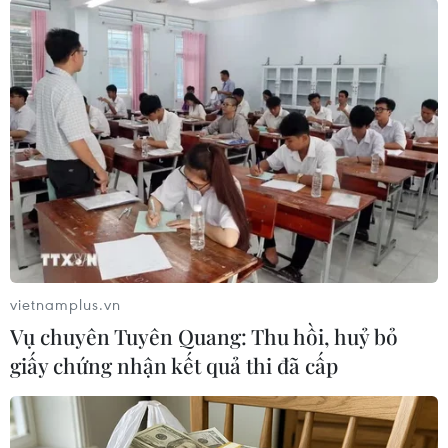
(Vietnam+)
vietnamplus.vn
Vụ chuyên Tuyên Quang: Thu hồi, huỷ bỏ
giấy chứng nhận kết quả thi đã cấp
#Hezbollah
#Lực lượng Phòng vệ Israel
Israel
Liban