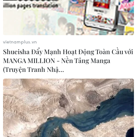
02/08/2026 04:00
Israel nâng mức cảnh báo trước khả
năng Mỹ tấn công Iran
02/08/2026 01:10
vietnamplus.vn
Shueisha Đẩy Mạnh Hoạt Động Toàn Cầu với
MANGA MILLION - Nền Tảng Manga
Xem thêm
(Truyện Tranh Nhậ…
CƠ QUAN CHỦ QUẢN: THÔNG TẤN XÃ VIỆT NAM
Tổng Biên tập: TRẦN TIẾN DUẨN
Phó Tổng Biên tập: NGUYỄN THỊ TÁM, KHÚC THANH