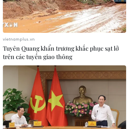
Từ hạt nhân đến eo biển
Hormuz: Đòn bẩy chiến lược mới của
Iran
vietnamplus.vn
06/08/2026 04:36
Tuyên Quang khẩn trương khắc phục sạt lở
trên các tuyến giao thông
Xung đột Hamas-Israel: Israel chưa
chấp thuận kế hoạch về Dải Gaza
06/08/2026 03:45
Mỹ dỡ bỏ lệnh trừng phạt đối với
hãng hàng không Iraq
06/08/2026 03:34