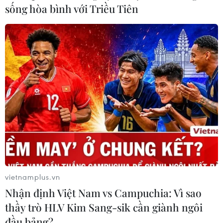
sống hòa bình với Triều Tiên
vietnamplus.vn
Nhận định Việt Nam vs Campuchia: Vì sao
thầy trò HLV Kim Sang-sik cần giành ngôi
đầu bảng?