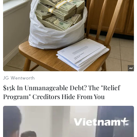
Theo dõi VietnamPlus
JG Wentworth
TIN LIÊN QUAN
$15k In Unmanageable Debt? The "Relief
Program" Creditors Hide From You