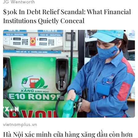
JG Wentworth
biệt là các quốc gia trong khu vực, sẽ góp phần
$30k In Debt Relief Scandal: What Financial
ngăn chặn nguy cơ bất ổn gia tăng và các mối
Institutions Quietly Conceal
đe dọa an ninh, đồng thời tạo điều kiện khôi
phục ổn định khu vực.
Bộ trên nhấn mạnh việc giảm căng thẳng sẽ mở
đường cho các nỗ lực giải quyết những cuộc
khủng hoảng khác tại Trung Đông, trước hết là
vấn đề Palestine, vốn được Ai Cập coi là nguyên
nhân cốt lõi dẫn tới tình trạng bất ổn kéo dài
trong khu vực./.
Sân bay quốc tế chính của
Iran nối lại nhiều đường
vietnamplus.vn
bay ra nước ngoài
Hà Nội xác minh cửa hàng xăng dầu còn hơn