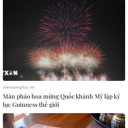
#sân bay quốc tế
#không kích
Iran
Theo dõi VietnamPlus
vietnamplus.vn
Màn pháo hoa mừng Quốc khánh Mỹ lập kỷ
lục Guinness thế giới
TIN LIÊN QUAN