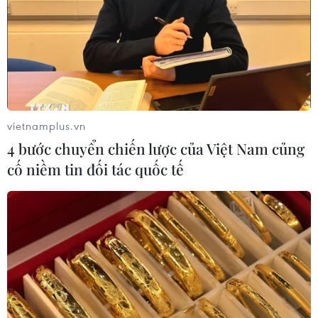
TIN CÙNG CHUYÊN MỤC
Tổng thống Iran nhấn mạnh Tehran
sẽ không bị ép buộc phải đầu hàng
08/08/2026 11:51
vietnamplus.vn
4 bước chuyển chiến lược của Việt Nam củng
cố niềm tin đối tác quốc tế
Mỹ có đang chuẩn bị một
chiến lược mới nhằm vào Iran?
07/08/2026 10:08
Mỹ can thiệp khẩn cấp, ngăn
Israel mở rộng đòn trừng phạt
Hezbollah