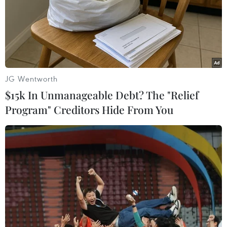
Tổn thất về máy bay, UAV và hàng tỷ USD chi phí dành
cho chiến dịch quân sự nhằm vào Iran đang thu hút sự
chú ý của dư luận quốc tế.
JG Wentworth
$15k In Unmanageable Debt? The "Relief
Program" Creditors Hide From You
Iran và Israel tuyên bố tạm dừng