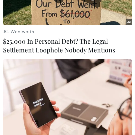
JG Wentworth
$25,000 In Personal Debt? The Legal
Settlement Loophole Nobody Mentions
Các máy bay tại một sân bay ở Iran. (Ảnh: IRNA/TTXVN)
Ngày 8/6, sân bay quốc tế ở thủ đô Tehran của
Iran đã mở cửa trở lại và các chuyến bay chở
khách hành hương Hajj từ Saudi Arabia đã được
hạ cánh.
Hãng thông tấn Mehr của Iran cho biết Phó
Giám đốc điều hành sân bay của Công ty Sân