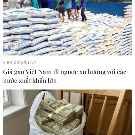
nước này.
vietnamplus.vn
Giá gạo Việt Nam đi ngược xu hướng với các
nước xuất khẩu lớn
Những con số đáng chú ý về chiến
dịch quân sự của Mỹ nhằm vào Iran
08/06/2026 21:20