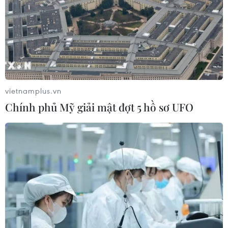
03/08/2026 16:12
Iran tuyên bố chưa đạt đủ điều kiện
để mở lại eo biển Hormuz
03/08/2026 15:59
vietnamplus.vn
Chính phủ Mỹ giải mật đợt 5 hồ sơ UFO
Làn sóng người Israel di cư ra nước
ngoài vẫn ở mức kỷ lục
03/08/2026 11:32
Tín hiệu tích cực đối với tiến trình
phục hồi kinh tế của Syria
03/08/2026 07:22