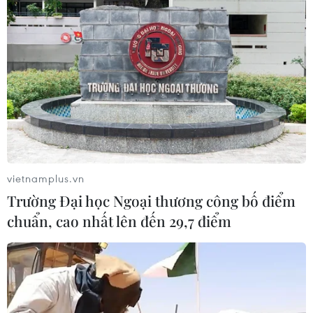
#Xung đột tại Trung Đông
#Kinh tế toàn cầu
#Giải pháp hòa bình
#Lạm phát
vietnamplus.vn
Trường Đại học Ngoại thương công bố điểm
Theo dõi VietnamPlus
chuẩn, cao nhất lên đến 29,7 điểm
CHIẾN SỰ MỸ, ISRAEL VỚI IRAN