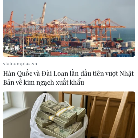
đóng cửa trong suốt thời gian diễn ra cuộc
chiến. Điều này dẫn đến những biến động lớn
về giá dầu.
vietnamplus.vn
Hàn Quốc và Đài Loan lần đầu tiên vượt Nhật
Bản về kim ngạch xuất khẩu
Cơ sở dự trữ khí đốt tự nhiên tại Zsana, Hungary. (Ảnh:
THX/TTXVN)