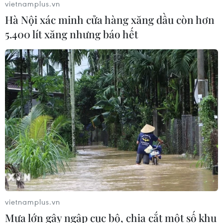
vietnamplus.vn
Hà Nội xác minh cửa hàng xăng dầu còn hơn
5.400 lít xăng nhưng báo hết
Xung đột Trung Đông làm "nóng" cuộc
đua tự chủ lương thực toàn cầu
13/05/2026 08:55
Nhiều quốc gia Trung Đông đang chuyển dần từ tư duy
phụ thuộc vào nguồn cung toàn cầu sang ưu tiên khả
năng tự chủ và tăng sức chống chịu cho chuỗi cung ứng
nông nghiệp.
vietnamplus.vn
Mưa lớn gây ngập cục bộ, chia cắt một số khu