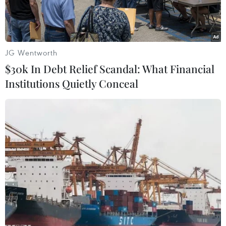
JG Wentworth
$30k In Debt Relief Scandal: What Financial
Institutions Quietly Conceal
Giao dịch viên tại sàn chứng khoán New York, Mỹ. (Ảnh:
THX/TTXVN)
Sau 100 ngày kể từ khi xung đột tại Trung Đông
bùng phát, triển vọng đạt được một giải pháp
hòa bình giữa Mỹ và Iran vẫn còn mờ mịt.