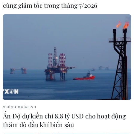
cùng giảm tốc trong tháng 7/2026
Người tiêu dùng mua sắm tại siêu thị ở Millbrae, bang
California, Mỹ. (Ảnh: THX/TTXVN)
Nhìn về triển vọng dài hạn của giá năng lượng,
ông Paul Surguy, Giám đốc điều hành tại
Kingswood Group, cho rằng cả hai bên chiến
tuyến chắc chắn đang tìm kiếm một lối thoát.
Theo ông, chính kỳ vọng về một giải pháp rút
lui này, chứ không phải cục diện chiến trường
hiện tại, mới là yếu tố quyết định giá dầu trong
vietnamplus.vn
dài hạn./.
Ấn Độ dự kiến chi 8,8 tỷ USD cho hoạt động
thăm dò dầu khí biển sâu
OECD cảnh báo chiến sự