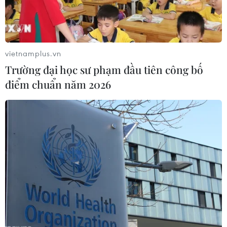
Ông Tamas Varga, chuyên gia phân tích tại PVM
Oil Associates, nhận định đây là một trong
những yếu tố giúp kìm hãm một đợt tăng giá
vietnamplus.vn
mạnh trên thị trường dầu thô.
Trường đại học sư phạm đầu tiên công bố
Theo ông Varga, các yếu tố này bao gồm việc xả
điểm chuẩn năm 2026
kho Dự trữ Dầu mỏ Chiến lược, việc miễn trừ
trừng phạt đối với dầu của Iran và Nga đang
vận chuyển trên biển, lượng dầu nhập khẩu của
Trung Quốc giảm, các tuyến đường thay thế để
vận chuyển dầu từ Vịnh Ba Tư sang châu Á và
châu Âu, việc Mỹ tăng cường xuất khẩu dầu thô
cũng như các sản phẩm lọc dầu, và cuối cùng là
hiện tượng suy giảm lực cầu do giá cao.
Tuy nhiên, ông bổ sung thêm rằng nếu các kho
dự trữ dầu tiếp tục suy giảm trong suốt tháng 6,