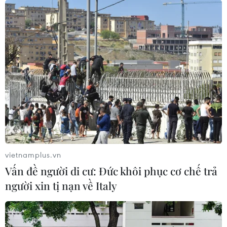
Trung Đông có thể đẩy
kinh tế toàn cầu vào suy
thoái
OECD nhận định xung đột Trung Đông kéo dài có
thể làm tăng trưởng kinh tế toàn cầu giảm mạnh,
đẩy lạm phát lên cao và buộc nhiều ngân hàng
trung ương tiếp tục duy trì lãi suất ở mức cao.
(TTXVN/Vietnam+)
vietnamplus.vn
Vấn đề người di cư: Đức khôi phục cơ chế trả
người xin tị nạn về Italy