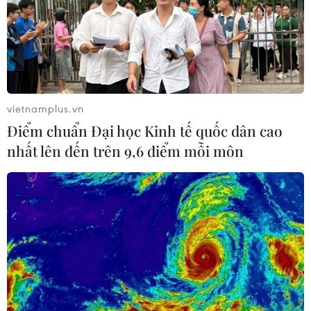
TIN LIÊN QUAN
vietnamplus.vn
Điểm chuẩn Đại học Kinh tế quốc dân cao
nhất lên đến trên 9,6 điểm mỗi môn
Xung đột Trung Đông đẩy lạm phát tại
Eurozone và Iran lên cao chưa từng có
02/06/2026 14:55