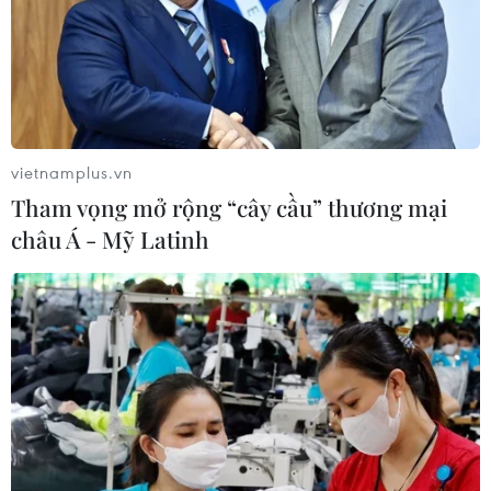
vietnamplus.vn
Tham vọng mở rộng “cây cầu” thương mại
châu Á - Mỹ Latinh