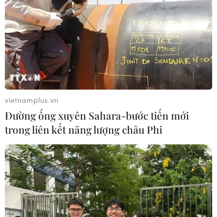
Xung đột tại Trung Đông: Iran nêu điều kiện nối
lại đàm phán với Mỹ
Iran ra điều kiện yêu cầu Mỹ rút quân, bồi
thường để mở lại eo biển Hormuz
Tổng thống Iran nhấn mạnh Tehran sẽ không bị
ép buộc phải đầu hàng
vietnamplus.vn
Mỹ có đang chuẩn bị một chiến lược
mới nhằm vào Iran?
Đường ống xuyên Sahara-bước tiến mới
trong liên kết năng lượng châu Phi
Iran và Oman thống nhất mở lại eo biển
Hormuz trong 60 ngày