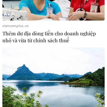
vietnamplus.vn
TIN CÙNG CHUYÊN MỤC
Thêm dư địa dòng tiền cho doanh nghiệp
Tham vọng mở rộng “cây cầu”
nhỏ và vừa từ chính sách thuế
thương mại châu Á - Mỹ Latinh
09/08/2026 15:55
Trung Quốc: Giá tiêu dùng và giá sản
xuất cùng giảm tốc trong tháng
7/2026
09/08/2026 14:40
Hàn Quốc và Đài Loan lần đầu tiên