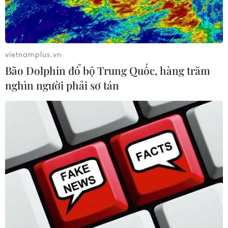
Trong khi lạm phát tại Khu vực Eurozone tăng lên hơn
3%, nền kinh tế Iran thậm chí đang rơi vào vòng xoáy
khủng hoảng nghiêm trọng nhất kể từ Chiến tranh Thế
giới thứ 2.
vietnamplus.vn
Bão Dolphin đổ bộ Trung Quốc, hàng trăm
nghìn người phải sơ tán