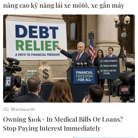
nâng cao kỹ năng lái xe môtô, xe gắn máy
thô ngọt nhẹ Mỹ tăng khoảng
3,6%.
(TTXVN/Vietnam+)
JG Wentworth
Owning $10k+ In Medical Bills Or Loans?
Stop Paying Interest Immediately