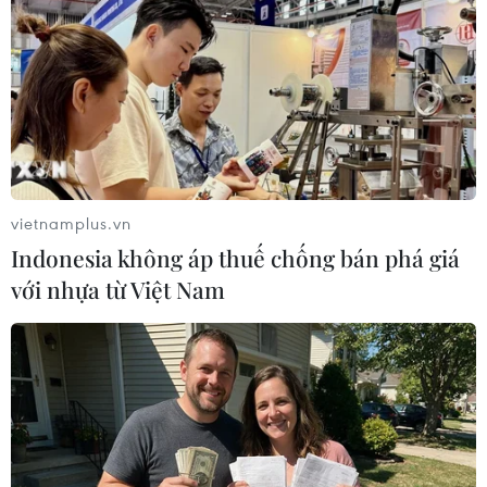
lượng khu vực nếu bị tấn công
Iran và Oman đạt thỏa thuận về tuyến vận tải
qua eo biển Hormuz
Từ hạt nhân đến eo biển Hormuz: Đòn
bẩy chiến lược mới của Iran
vietnamplus.vn
Indonesia không áp thuế chống bán phá giá
với nhựa từ Việt Nam
TIN LIÊN QUAN