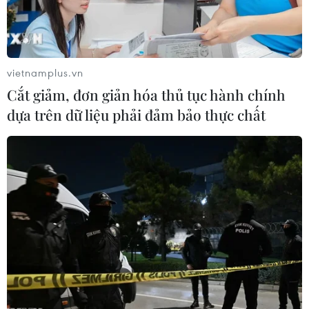
vietnamplus.vn
Cắt giảm, đơn giản hóa thủ tục hành chính
dựa trên dữ liệu phải đảm bảo thực chất
Giá dầu thô tăng vọt khi xung đột tại
Trung Đông leo thang trở lại
04/06/2026 01:06
Việc đóng cửa kéo dài tại eo biển Hormuz tiếp tục gây
nghẽn nguồn cung năng lượng toàn cầu, tạo ra áp lực