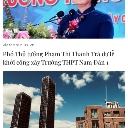
vietnamplus.vn
Phó Thủ tướng Phạm Thị Thanh Trà dự lễ
khởi công xây Trường THPT Nam Đàn 1
TIN CÙNG CHUYÊN MỤC
Ngân hàng Trung ương Trung Quốc