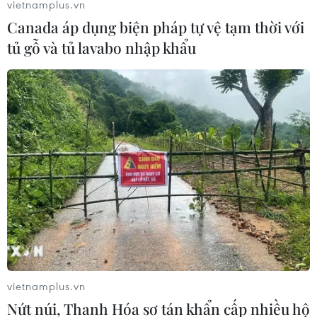
vietnamplus.vn
06/06/2026 02:34
Canada áp dụng biện pháp tự vệ tạm thời với
Thị trường đang phản ứng trước những tín hiệu cho thấy
tủ gỗ và tủ lavabo nhập khẩu
các bên liên quan tại Trung Đông vẫn duy trì kênh đối
thoại, làm giảm khả năng xảy ra đối đầu quân sự quy
mô lớn giữa Mỹ và Iran trong ngắn hạn.
vietnamplus.vn
Nứt núi, Thanh Hóa sơ tán khẩn cấp nhiều hộ