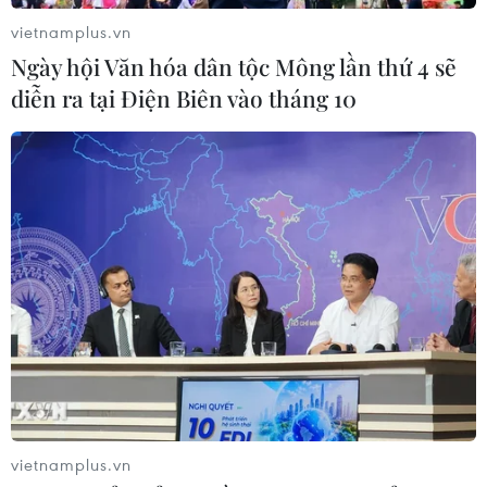
06/08/2026 09:03
vietnamplus.vn
Ngày hội Văn hóa dân tộc Mông lần thứ 4 sẽ
diễn ra tại Điện Biên vào tháng 10
Giá vàng tăng phiên thứ tư liên tiếp,
chạm mức cao nhất trong 7 tuần
06/08/2026 08:36
Xem thêm
CƠ QUAN CHỦ QUẢN: THÔNG TẤN XÃ VIỆT NAM
vietnamplus.vn
Tổng Biên tập: TRẦN TIẾN DUẨN