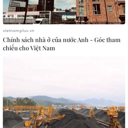
mua thêm 20 tấn vàng trong tháng 7
07/08/2026 15:21
vietnamplus.vn
Chuyên gia quốc tế đánh giá tích cực
Chính sách nhà ở của nước Anh - Góc tham
về tiền đồng của Việt Nam
chiếu cho Việt Nam
07/08/2026 12:46
Phép thử sức chống chịu của kinh tế
ASEAN
07/08/2026 12:35
Thuế polysilicon: Doanh nghiệp Hàn
Quốc tại Mỹ có lợi thế