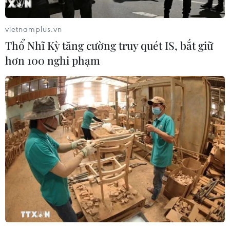
tăng giá liên tục lên thị trường dầu mỏ.
vietnamplus.vn
Thổ Nhĩ Kỳ tăng cường truy quét IS, bắt giữ
hơn 100 nghi phạm
Giá dầu và giá vàng thế giới đồng loạt
giảm