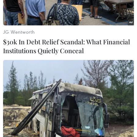
JG Wentworth
$30k In Debt Relief Scandal: What Financial
Institutions Quietly Conceal
Một cơ sở khai thác dầu mỏ ở thành phố Haifa, Israel. (Ảnh:
AFP/TTXVN)
Ngày 8/6, giá dầu đã tăng hơn 3% khi thị trường
mở cửa trở lại sau kỳ nghỉ cuối tuần, phản ánh