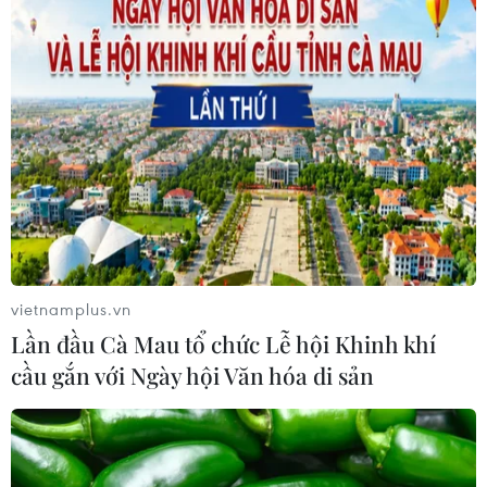
VNPT-VRG và cái “bắt tay” chiến
lược của để xây mô hình khu công
nghiệp công nghệ số
05/08/2026 02:59
Doanh thu của Apple tại Ấn Độ lần
đầu vượt 10 tỷ USD
05/08/2026 00:53
vietnamplus.vn
Xem thêm
Lần đầu Cà Mau tổ chức Lễ hội Khinh khí
cầu gắn với Ngày hội Văn hóa di sản