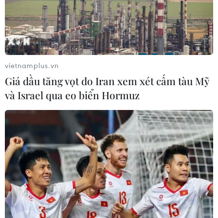
Ngày An ninh mạng Việt Nam: Kiến
tạo không gian mạng an toàn, nhân
văn
vietnamplus.vn
06/08/2026 02:49
Giá dầu tăng vọt do Iran xem xét cấm tàu Mỹ
và Israel qua eo biển Hormuz
Thủ tướng Lê Minh Hưng
phát động hưởng ứng ngày An ninh
mạng Việt Nam
06/08/2026 02:39
Thủ tướng: Bảo đảm an ninh mạng
phải gắn kết giữa bảo vệ hệ thống và
con người
06/08/2026 02:30