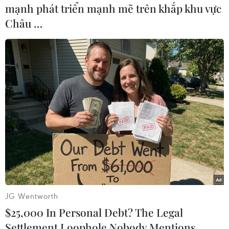
mạnh phát triển mạnh mẽ trên khắp khu vực
Châu …
#Iconia Tab A100
#TechRadar
#ViewSonic
#Android 3.0
#Google
Theo dõi VietnamPlus
JG Wentworth
TIN CÙNG CHUYÊN MỤC
$25,000 In Personal Debt? The Legal
Settlement Loophole Nobody Mentions