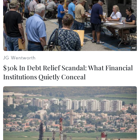
06/08/2026 06:40
Doanh thu AI của Microsoft phụ
thuộc phần lớn vào đối tác OpenAI
06/08/2026 06:31
JG Wentworth
$30k In Debt Relief Scandal: What Financial
Tây Ninh: Tạo điều kiện hình thành
Institutions Quietly Conceal
doanh nghiệp công nghệ chiến lược
06/08/2026 04:45
Việt Nam hướng tới làm
chủ 10 công nghệ lõi vào năm 2030
06/08/2026 04:38