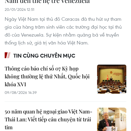
Nam đến thế hệ trẻ Venezuela
20/01/2024 12:51
Ngày Việt Nam tại thủ đô Caracas đã thu hút sự tham
gia của hàng trăm sinh viên các trường đại học tại thủ
đô của Venezuela. Sự kiện nhằm quảng bá về truyền
thống lịch sử, giá trị văn hóa Việt Nam.
TIN CÙNG CHUYÊN MỤC
Thông cáo báo chí số 07 Kỳ họp
không thường lệ thứ Nhất, Quốc hội
khóa XVI
09/08/2026 14:39
50 năm quan hệ ngoại giao Việt Nam-
Thái Lan: Viết tiếp câu chuyện từ trái
tim