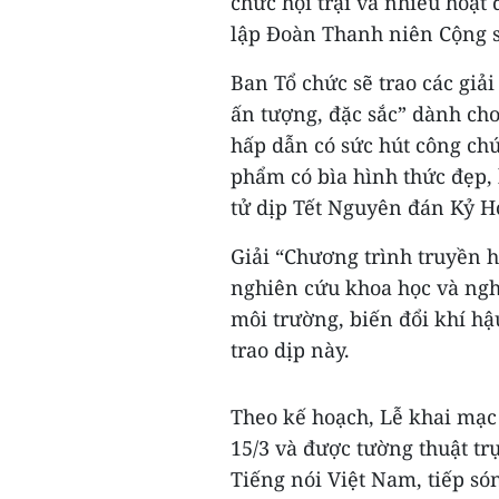
chức hội trại và nhiều hoạ
lập Đoàn Thanh niên Cộng s
Ban Tổ chức sẽ trao các giả
ấn tượng, đặc sắc” dành cho
hấp dẫn có sức hút công chú
phẩm có bìa hình thức đẹp, 
tử dịp Tết Nguyên đán Kỷ H
Giải “Chương trình truyền h
nghiên cứu khoa học và nghi
môi trường, biến đổi khí h
trao dịp này.
Theo kế hoạch, Lễ khai mạc 
15/3 và được tường thuật tr
Tiếng nói Việt Nam, tiếp só