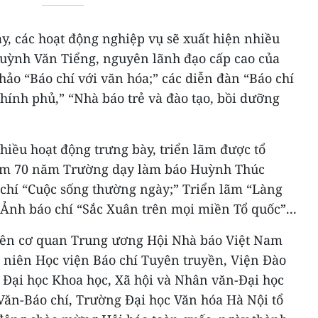
ay, các hoạt động nghiệp vụ sẽ xuất hiện nhiều
uỳnh Văn Tiểng, nguyên lãnh đạo cấp cao của
hảo “Báo chí với văn hóa;” các diễn đàn “Báo chí
hính phủ,” “Nhà báo trẻ và đào tạo, bồi dưỡng
iều hoạt động trưng bày, triển lãm được tổ
ệm 70 năm Trường dạy làm báo Huỳnh Thúc
chí “Cuộc sống thường ngày;” Triển lãm “Làng
Ảnh báo chí “Sắc Xuân trên mọi miền Tổ quốc”...
iên cơ quan Trung ương Hội Nhà báo Việt Nam
 niên Học viện Báo chí Tuyên truyền, Viện Đào
 Đại học Khoa học, Xã hội và Nhân văn-Đại học
Văn-Báo chí, Trường Đại học Văn hóa Hà Nội tổ