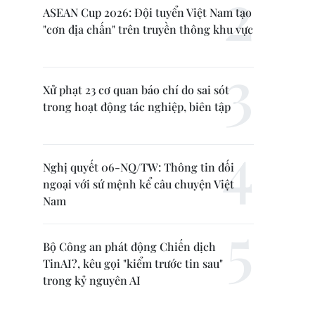
ASEAN Cup 2026: Đội tuyển Việt Nam tạo
"cơn địa chấn" trên truyền thông khu vực
Xử phạt 23 cơ quan báo chí do sai sót
trong hoạt động tác nghiệp, biên tập
Nghị quyết 06-NQ/TW: Thông tin đối
ngoại với sứ mệnh kể câu chuyện Việt
Nam
Bộ Công an phát động Chiến dịch
TinAI?, kêu gọi "kiểm trước tin sau"
trong kỷ nguyên AI