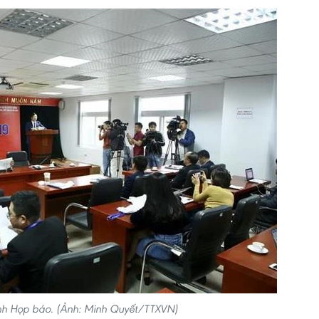
h Họp báo. (Ảnh: Minh Quyết/TTXVN)