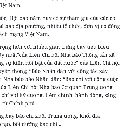
Việt Nam.
ốc, Hội báo năm nay có sự tham gia của các cơ
hà báo địa phương, nhiều tổ chức, đơn vị có đóng
cách mạng Việt Nam.
rộng hơn với nhiều gian trưng bày tiêu biểu
ậy nhất”của Liên Chi hội Nhà báo Thông tấn xã
g sự kiện nổi bật của đất nước” của Liên Chi hội
uyền thông; “Báo Nhân dân với công tác xây
i Nhà báo báo Nhân dân; “Báo chí với công cuộc
ủa Liên Chi hội Nhà báo Cơ quan Trung ương
 chí với kỷ cương, liêm chính, hành động, sáng
n tử Chính phủ.
g bày báo chí khối Trung ương, khối địa
tạo, bồi dưỡng báo chí...