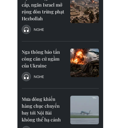
cấp, ngăn Israel mở
rộng đòn trừng phạt
Hezbollah
NGHE
Nga thông báo tấn
công căn cứ ngầm
của Ukraine
NGHE
Mưa dông khiến
hàng chục chuyến
bay tới Nội Bài
không thể hạ cánh