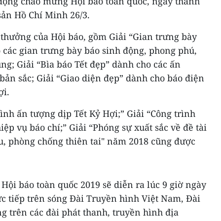
t động chào mừng Hội báo toàn quốc, ngày thành
ản Hồ Chí Minh 26/3.
i thưởng của Hội báo, gồm Giải “Gian trưng bày
 các gian trưng bày báo sinh động, phong phú,
ng; Giải “Bìa báo Tết đẹp” dành cho các ấn
bản sắc; Giải “Giao diện đẹp” dành cho báo điện
ợi.
ình ấn tượng dịp Tết Kỷ Hợi;” Giải “Công trình
ệp vụ báo chí;” Giải “Phóng sự xuất sắc về đề tài
ậu, phòng chống thiên tai" năm 2018 cũng được
Hội báo toàn quốc 2019 sẽ diễn ra lúc 9 giờ ngày
ực tiếp trên sóng Đài Truyền hình Việt Nam, Đài
ng trên các đài phát thanh, truyền hình địa