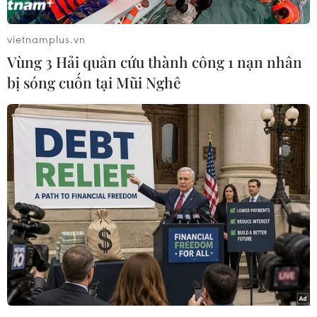
Không khó để giới chuyên môn nhận thấy
Lương Xuân Trường đã có một giải đấu đáng
vietnamplus.vn
quên thế nào ở ASIAD 2018. Tiền vệ của Hoàng
Vùng 3 Hải quân cứu thành công 1 nạn nhân
Anh Gia Lai chơi mờ nhạt, kém hiệu quả và lộ
bị sóng cuốn tại Mũi Nghê
rõ hạn chế về thể lực.
Xuân Trường không những phòng ngự không
hiệu quả mà còn không phát huy được sở
trường chuyền dài và trung bình - vốn là điểm
mạnh nhất của cầu thủ này.
Sự mờ nhạt của Lương Xuân Trường góp phần
làm cho tuyến giữa của đội tuyển Olympic Việt
Nam nhìn chung là chơi kém hiệu quả ở ASIAD
năm nay.
[Huấn luyện viên Park Hang-seo nói gì sau