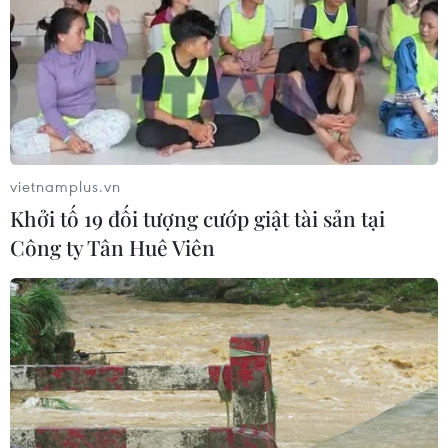
7/8: Việt Nam hướng đến ngôi đầu
07/08/2026 00:07
Công Phượng gặp thử thách lớn
trong ngày tái xuất V-League 2026/27
06/08/2026 11:49
vietnamplus.vn
Khởi tố 19 đối tượng cướp giật tài sản tại
Công ty Tân Huê Viên
Nhận định Việt Nam vs
Campuchia: Vì sao thầy trò HLV Kim
Sang-sik cần giành ngôi đầu bảng?
06/08/2026 11:05
Nhận định Việt Nam vs Campuchia:
'Phù thủy Kim' sẽ xoay tua toan tính