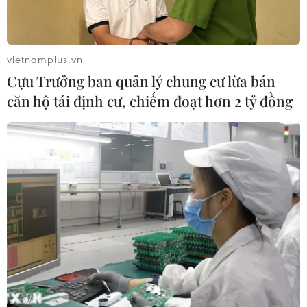
vietnamplus.vn
Cựu Trưởng ban quản lý chung cư lừa bán
căn hộ tái định cư, chiếm đoạt hơn 2 tỷ đồng