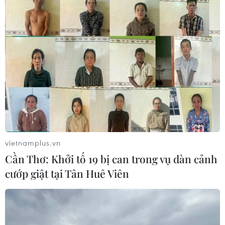
Việt Nam vì tấm HCĐ
30/08/2018 05:53
Chia sẻ với báo giới, huấn luyện viên của Olympic UAE
Maciej Skorza khẳng định tham vọng đoạt huy chương
và lên kế hoạch đánh bại Olympic Việt Nam.
vietnamplus.vn
Cần Thơ: Khởi tố 19 bị can trong vụ dàn cảnh
cướp giật tại Tân Huê Viên