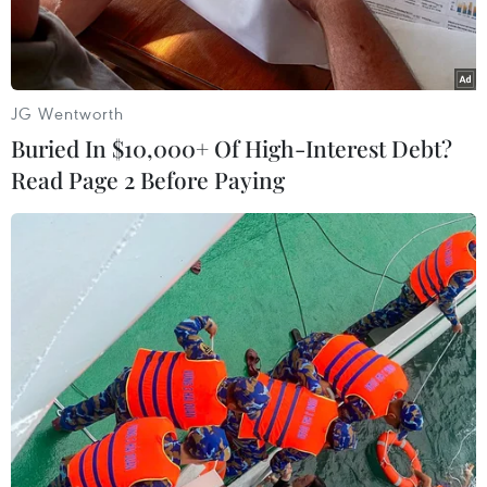
JG Wentworth
Buried In $10,000+ Of High-Interest Debt?
Read Page 2 Before Paying
Huấn luyện viên trưởng đội tuyển Olympic Việt Nam Park Hang
Seo trao đổi với báo chí. (Ảnh: Hoàng Linh/TTXVN)
Một lần nữa Lương Xuân Trường lại gây thất
vọng cho người hâm mộ khi được chọn đá chính
trong trận đấu với Hàn Quốc.