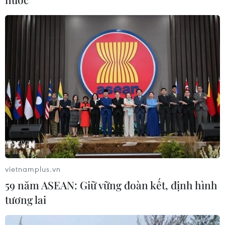
Xem trực tiếp Indonesia-Việt Nam tại
ASEAN Cup 2026 trên kênh nào?
03/08/2026 09:21
Đội tuyển Việt Nam đặt mục
tiêu 3 điểm, cảnh báo Indonesia
trước giờ G
03/08/2026 07:39
vietnamplus.vn
Xem thêm
59 năm ASEAN: Giữ vững đoàn kết, định hình
tương lai