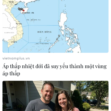
vietnamplus.vn
Áp thấp nhiệt đới đã suy yếu thành một vùng
#Bóng đá
#ASIAD 2018
#Olympic Việt Nam
áp thấp
#Lương Xuân Trường
#Park Hang-seo
#Minh Vương
#Văn Quyết
#Văn Toàn
#VietnamPlus