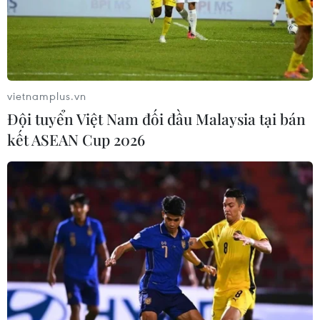
Cận cảnh Minh Vương lập siêu
phẩm tung lưới Olympic Hàn Quốc
29/08/2018 11:46
vietnamplus.vn
Minh Vương đã lập được siêu phẩm đá phạt tuyệt đẹp
Đội tuyển Việt Nam đối đầu Malaysia tại bán
vào lưới Olympic Hàn Quốc ở trận thua 1-3 của Việt
kết ASEAN Cup 2026
Nam tại bán kết môn bóng đá nam Đại hội Thể thao
châu Á 2018.