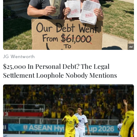
Theo dõi VietnamPlus
TIN LIÊN QUAN
JG Wentworth
$25,000 In Personal Debt? The Legal
Settlement Loophole Nobody Mentions