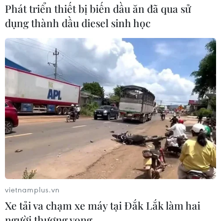
Phát triển thiết bị biến dầu ăn đã qua sử
dụng thành dầu diesel sinh học
Thủ tướng động viên Olympic Việt Nam
vietnamplus.vn
phấn đấu giành huy chương đồng
Xe tải va chạm xe máy tại Đắk Lắk làm hai
30/08/2018 03:31
người thương vong