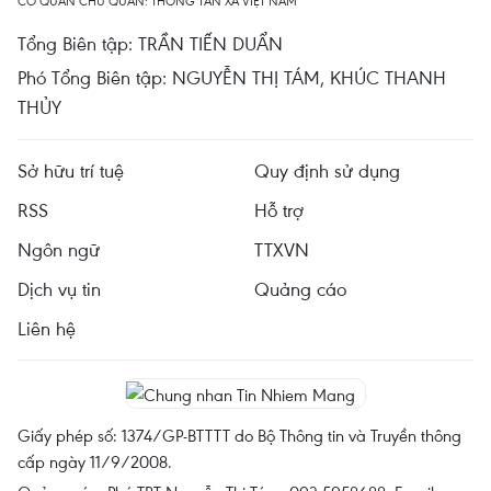
CƠ QUAN CHỦ QUẢN: THÔNG TẤN XÃ VIỆT NAM
Tổng Biên tập: TRẦN TIẾN DUẨN
Phó Tổng Biên tập: NGUYỄN THỊ TÁM, KHÚC THANH
THỦY
Sở hữu trí tuệ
Quy định sử dụng
RSS
Hỗ trợ
Ngôn ngữ
TTXVN
Dịch vụ tin
Quảng cáo
Liên hệ
Giấy phép số: 1374/GP-BTTTT do Bộ Thông tin và Truyền thông
cấp ngày 11/9/2008.