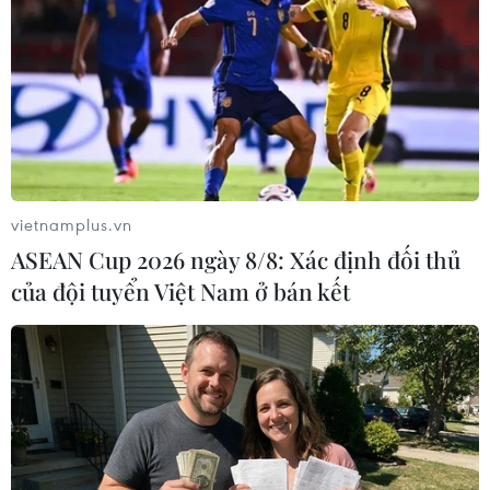
NQ/TW
07/08/2026 08:18
Tây Ninh thúc đẩy bình dân học vụ
số, tạo động lực phát triển kinh tế số
07/08/2026 07:17
vietnamplus.vn
ASEAN Cup 2026 ngày 8/8: Xác định đối thủ
"Doanh nghiệp phải là lực lượng
của đội tuyển Việt Nam ở bán kết
nòng cốt phát triển công nghệ chiến
lược"
07/08/2026 07:09
Meta bồi thường gần 600 triệu USD
vì gây tổn hại sức khỏe tâm thần trẻ