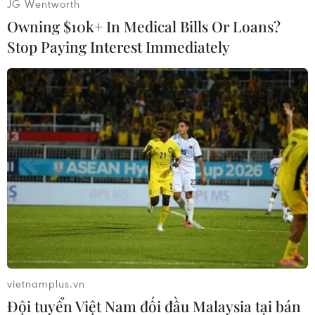
JG Wentworth
Owning $10k+ In Medical Bills Or Loans?
Stop Paying Interest Immediately
#Apple
#iPad Mini
#Kindle Fire
#Máy tính bảng
Theo dõi VietnamPlus
vietnamplus.vn
Đội tuyển Việt Nam đối đầu Malaysia tại bán