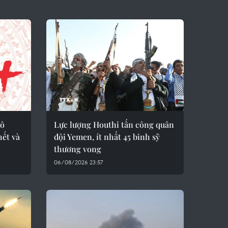
đô
Lực lượng Houthi tấn công quân
hết và
đội Yemen, ít nhất 45 binh sỹ
thương vong
06/08/2026 23:57