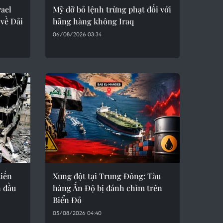
rael
Mỹ dỡ bỏ lệnh trừng phạt đối với
về Dải
hãng hàng không Iraq
06/08/2026 03:34
tiến
Xung đột tại Trung Đông: Tàu
n đầu
hàng Ấn Độ bị đánh chìm trên
Biển Đỏ
05/08/2026 04:40