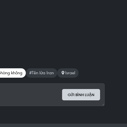
phòng không
#Tên lửa Iran
Israel
GỬI BÌNH LUẬN