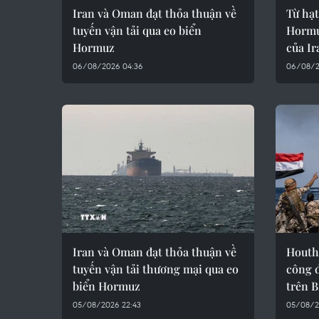
Iran và Oman đạt thỏa thuận về
Từ hạt
tuyến vận tải qua eo biển
Hormu
Hormuz
của Ir
06/08/2026 04:36
06/08/2
Iran và Oman đạt thỏa thuận về
Houthi
tuyến vận tải thương mại qua eo
công 
biển Hormuz
trên 
05/08/2026 22:43
05/08/2