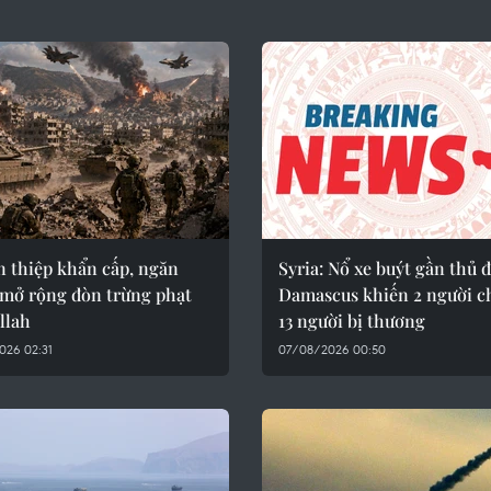
n thiệp khẩn cấp, ngăn
Syria: Nổ xe buýt gần thủ 
 mở rộng đòn trừng phạt
Damascus khiến 2 người c
llah
13 người bị thương
026 02:31
07/08/2026 00:50