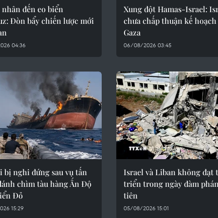
 nhân đến eo biển
Xung đột Hamas-Israel: Is
z: Đòn bẩy chiến lược mới
chưa chấp thuận kế hoạch 
an
Gaza
026 04:36
06/08/2026 03:45
 bị nghi đứng sau vụ tấn
Israel và Liban không đạt 
đánh chìm tàu hàng Ấn Độ
triển trong ngày đàm phá
Biển Đỏ
tiên
026 15:29
05/08/2026 15:01