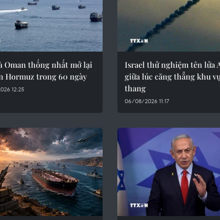
và Oman thống nhất mở lại
Israel thử nghiệm tên lửa
ển Hormuz trong 60 ngày
giữa lúc căng thẳng khu vự
thang
026 12:25
06/08/2026 11:17