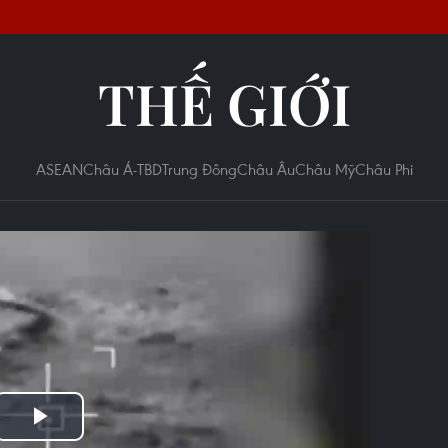
THẾ GIỚI
ASEAN
Châu Á-TBD
Trung Đông
Châu Âu
Châu Mỹ
Châu Phi
Play