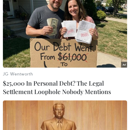
Vượt lên di chứng chất độc da cam,
chàng trai Đồng Tháp tự tin làm chủ
cuộc đời
08/08/2026 06:00
Dắt chó đi dạo không đúng quy
định, bị phạt đến 2 triệu đồng?
08/08/2026 04:16
JG Wentworth
$25,000 In Personal Debt? The Legal
Settlement Loophole Nobody Mentions
Thổ Nhĩ Kỳ tăng cường truy quét IS,
bắt giữ hơn 100 nghi phạm
07/08/2026 14:55