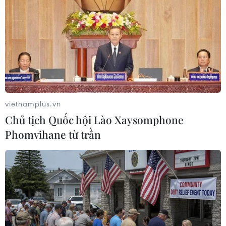
Tây Ban Nha triệt phá đường dây
buôn người xuyên Địa Trung Hải
07/08/2026 12:13
Hy Lạp tạm giam một thị trưởng tình
nghi gây thảm họa cháy rừng
vietnamplus.vn
07/08/2026 12:02
Chủ tịch Quốc hội Lào Xaysomphone
Phomvihane từ trần
Sri Lanka tăng cường ngăn chặn
trang web cá cược trực tuyến
07/08/2026 11:39
Indonesia nỗ lực khống chế cháy