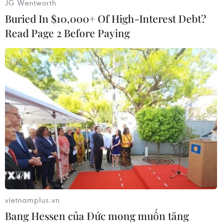
JG Wentworth
Buried In $10,000+ Of High-Interest Debt?
Read Page 2 Before Paying
#Do Thái
#Hồi giáo
#Giết mổ gia súc
#Nghi lễ tôn giáo
Áo
Ba Lan
Israel
vietnamplus.vn
Bang Hessen của Đức mong muốn tăng