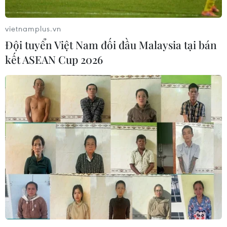
07/08/2026 05:12
vietnamplus.vn
Đội tuyển Việt Nam đối đầu Malaysia tại bán
Nghệ nhân Đặng Văn Hậu
kết ASEAN Cup 2026
thổi sức sống mới cho nghệ thuật tò
he truyền thống
07/08/2026 03:19
Sập công trình tại Cuba khiến 2
người tử vong
07/08/2026 01:48
Syria: Nổ xe buýt gần thủ đô
Damascus khiến 2 người chết và 13
người bị thương