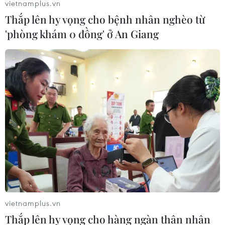
vietnamplus.vn
03/08/2026 15:39
Thắp lên hy vọng cho bệnh nhân nghèo từ
'phòng khám 0 đồng' ở An Giang
ASEAN Cup 2026: Tuyển Việt Nam
bước vào thử thách lớn nhất
03/08/2026 13:04
Xem trực tiếp Indonesia-Việt Nam tại
ASEAN Cup 2026 trên kênh nào?
03/08/2026 09:21
Đội tuyển Việt Nam đặt mục
tiêu 3 điểm, cảnh báo Indonesia
vietnamplus.vn
trước giờ G
Thắp lên hy vọng cho hàng ngàn thân nhân