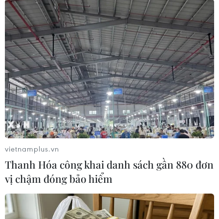
#K+
#Ngoại hạng Anh
#Euro 2012
#World Cup
#Bóng đá
Anh
Theo dõi VietnamPlus
vietnamplus.vn
Thanh Hóa công khai danh sách gần 880 đơn
vị chậm đóng bảo hiểm
TIN CÙNG CHUYÊN MỤC