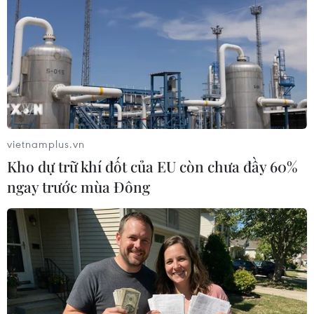
Campuchia: Vì sao thầy trò HLV Kim
Sang-sik cần giành ngôi đầu bảng?
06/08/2026 11:05
Nhận định Việt Nam vs Campuchia:
'Phù thủy Kim' sẽ xoay tua toan tính
đường dài?
vietnamplus.vn
06/08/2026 08:25
Kho dự trữ khí đốt của EU còn chưa đầy 60%
ngay trước mùa Đông
HLV Kim Sang-sik: 'Tuyển Việt Nam
hướng tới chiến thắng để giữ ngôi
đầu bảng'
06/08/2026 07:25
Chủ tịch Liên đoàn Bóng đá thế giới