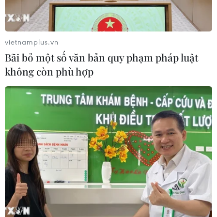
vietnamplus.vn
Bãi bỏ một số văn bản quy phạm pháp luật
không còn phù hợp
TIN CÙNG CHUYÊN MỤC
Cảnh báo mưa cường độ lớn trên
100mm tại Bắc Bộ, Thanh Hóa và
Nghệ An
06/08/2026 10:23
Mưa lớn kéo dài gây nhiều thiệt hại
về nhà ở, giao thông tại tỉnh Sơn La
06/08/2026 09:48