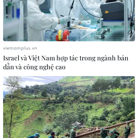
Bản Tin Dự báo Thời tiết
Thời tiết ngày 6/8: Bão số 3 đã di chuyển ra
ngoài Biển Đông
Bão số 3 tiếp tục đổi hướng, di chuyển nhanh
vietnamplus.vn
hơn
Israel và Việt Nam hợp tác trong ngành bán
Áp thấp nhiệt đới mạnh lên thành bão số 3,
dẫn và công nghệ cao
vùng ven biển không bị ảnh hưởng
Thời tiết ngày 5/8: Bắc Bộ tiếp tục mưa lớn,
nguy cơ lũ quét và sạt lở đất gia tăng
Áp thấp nhiệt đới không ảnh hưởng đến vùng
ven biển và đất liền Việt Nam