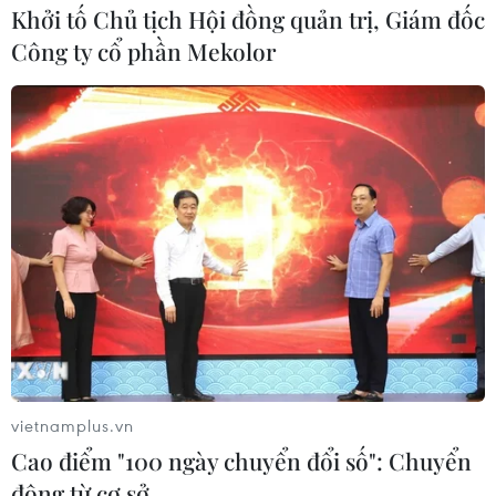
Khởi tố Chủ tịch Hội đồng quản trị, Giám đốc
Công ty cổ phần Mekolor
Nam Bộ vào mùa nắng nóng gay gắt:
Khuyến cáo người dân bảo vệ sức khỏe
01/03/2024 03:53
Trung tâm Kiểm soát Bệnh tật Thành phố Hồ Chí Minh
đưa ra nhiều khuyến cáo đến người dân bảo vệ sức
khỏe, tránh tác động tiêu cực của thời tiết nắng nóng
gay gắt, kéo dài.
vietnamplus.vn
Cao điểm "100 ngày chuyển đổi số": Chuyển
động từ cơ sở