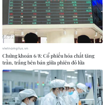
vietnamplus.vn
Chứng khoán 6/8: Cổ phiếu hóa chất tăng
trần, trắng bên bán giữa phiên đỏ lửa
#mưa phùn
#sương mù
#nắng mạnh
#nắng nóng
Theo dõi VietnamPlus