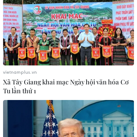
vietnamplus.vn
Xã Tây Giang khai mạc Ngày hội văn hóa Cơ
Tu lần thứ 1