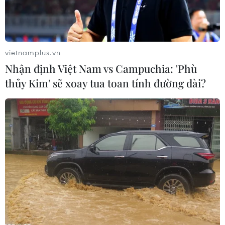
vietnamplus.vn
Nhận định Việt Nam vs Campuchia: 'Phù
thủy Kim' sẽ xoay tua toan tính đường dài?
Bắc Bộ và Bắc Trung Bộ nắng mạnh vào trưa chiều với nền nhiệt
phổ biến cao nhất từ 26-29 độ C. ( Ảnh: Tuấn Đức/TTXVN)
Theo Trung tâm Dự báo Khí tượng Thủy văn
Quốc gia, ngày 5/3, Bắc Bộ và Bắc Trung Bộ tiếp
tục có mưa nhỏ, mưa phùn và sương mù vào