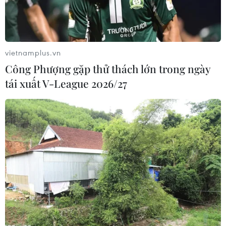
19.
vietnamplus.vn
Công Phượng gặp thử thách lớn trong ngày
tái xuất V-League 2026/27
Fitch Ratings cảnh báo sự phục hồi kinh tế của Thái Lan có thể
bị hạn chế bởi suy thoái toàn cầu. (Ảnh: AFP/TTXVN)
Cơ quan xếp hạng tín nhiệm Fitch Ratings vừa
lên tiếng cảnh báo sự phục hồi kinh tế của Thái