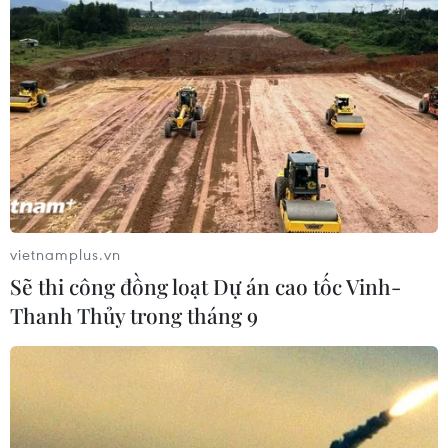
vietnamplus.vn
Sẽ thi công đồng loạt Dự án cao tốc Vinh-
Thanh Thủy trong tháng 9
#Suy thoái toàn cầu
#Lạm phát
#Kinh tế Mỹ
#Bất động sản
#COVID-19
#Thái Lan
Thái Lan