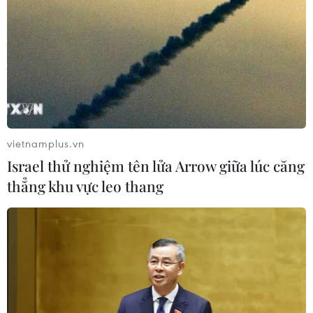
Theo dõi VietnamPlus
TIN LIÊN QUAN
vietnamplus.vn
Israel thử nghiệm tên lửa Arrow giữa lúc căng
thẳng khu vực leo thang