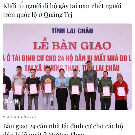
Khởi tố người đi bộ gây tai nạn chết người
Lâm Đồng vào cao điểm vụ cá Nam,
trên quốc lộ ở Quảng Trị
ngư dân phấn khởi vươn khơi
06/08/2026 09:06
Giá dầu tăng khi nhà đầu tư thận
trọng trước tình hình Trung Đông
06/08/2026 09:03
Giá vàng tăng phiên thứ tư liên tiếp,
chạm mức cao nhất trong 7 tuần
06/08/2026 08:36
vietnamplus.vn
Bàn giao 24 căn nhà tái định cư cho các hộ
dân bị lũ quét ở Mường Than