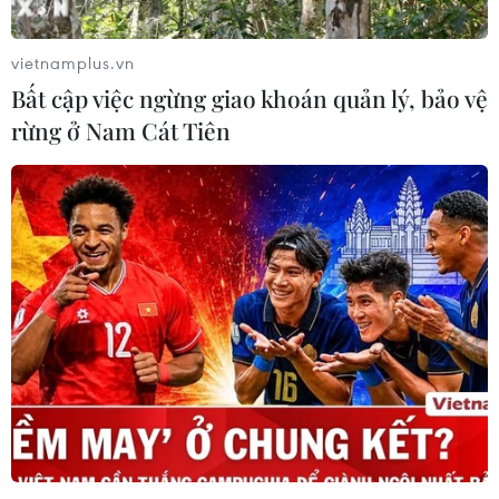
vietnamplus.vn
Bất cập việc ngừng giao khoán quản lý, bảo vệ
rừng ở Nam Cát Tiên
Doanh nghiệp Thái Lan kỳ vọng vào chính
sách kinh tế của chính phủ mới
28/08/2023 12:15
Các doanh nghiệp Thái Lan hoan nghênh tân Thủ tướng
xuất thân từ kinh doanh và kỳ vọng ông có sự hiểu biết
toàn diện về nền kinh tế cũng như động lực kinh doanh
để đưa đất nước Thái Lan phát triển.