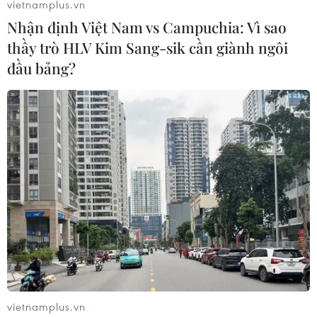
vietnamplus.vn
Nhận định Việt Nam vs Campuchia: Vì sao
thầy trò HLV Kim Sang-sik cần giành ngôi
đầu bảng?
Doanh nghiệp Thái Lan kêu gọi chính phủ
kiềm chế can thiệp vào giá gạo
04/09/2023 01:53
Các chủ hàng muốn chính phủ mới tập trung vào chiến
vietnamplus.vn