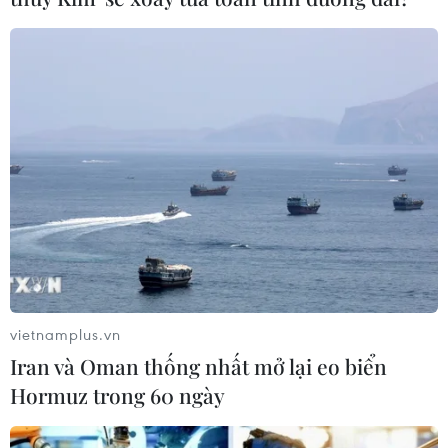
trưởng âm trong năm 2023
06/09/2023 03:27
Chủ tịch Hội đồng Chủ hàng Quốc gia Thái Lan cho biết
xuất khẩu của Thái Lan chắc chắn sẽ tăng trưởng âm
trong năm nay, có thể là -1% hoặc cao hơn, do vẫn phải
đối mặt với nhiều khó khăn và rủi ro.
vietnamplus.vn
Iran và Oman thống nhất mở lại eo biển
Hormuz trong 60 ngày