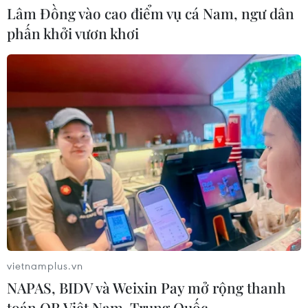
Lâm Đồng vào cao điểm vụ cá Nam, ngư dân
Mỹ chuẩn bị áp thuế 15% nguyên liệu
phấn khởi vươn khơi
then chốt sản xuất pin mặt trời
06/08/2026 02:12
Giá vàng trong nước tiếp tục tăng,
SJC lên ngưỡng 143,3 triệu đồng mỗi
lượng
06/08/2026 02:12
Xem thêm
vietnamplus.vn
NAPAS, BIDV và Weixin Pay mở rộng thanh
toán QR Việt Nam-Trung Quốc