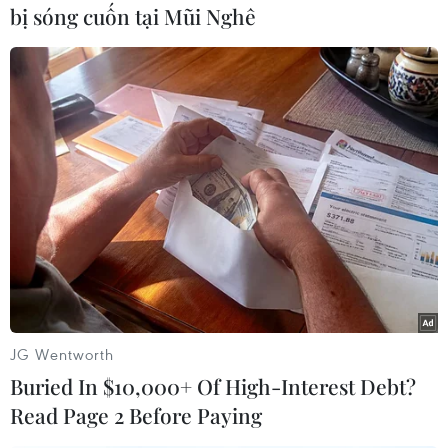
bị sóng cuốn tại Mũi Nghê
Biểu tượng tập đoàn Chevron tại một trạm xăng ở El Segundo,
JG Wentworth
California, Mỹ. (Ảnh: AFP/TTXVN)
Buried In $10,000+ Of High-Interest Debt?
Một trong những yếu tố thúc đẩy các hoạt động
Read Page 2 Before Paying
sáp nhập trong năm 2023 là nhu cầu dầu khí