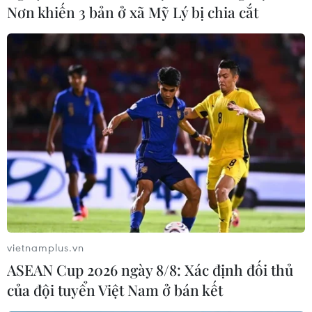
Nơn khiến 3 bản ở xã Mỹ Lý bị chia cắt
TIN LIÊN QUAN
vietnamplus.vn
UBS lỗ nhiều hơn dự báo sau thương vụ
ASEAN Cup 2026 ngày 8/8: Xác định đối thủ
mua lại Credit Suisse
của đội tuyển Việt Nam ở bán kết
07/11/2023 11:27