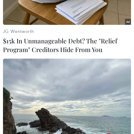
JG Wentworth
$15k In Unmanageable Debt? The "Relief
Program" Creditors Hide From You
Nhà máy lọc dầu của Tập đoàn dầu khí Mỹ ExxonMobil tại
Fawley, Anh. (Ảnh: AFP/TTXVN)
Ngành dầu khí của Mỹ đã trải qua làn sóng mua
bán, sáp nhập với tổng trị giá 250 tỷ USD trong
năm 2023.