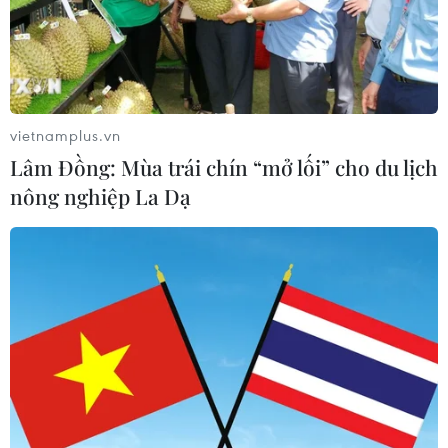
vietnamplus.vn
Lâm Đồng: Mùa trái chín “mở lối” cho du lịch
nông nghiệp La Dạ