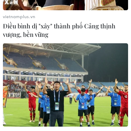
vietnamplus.vn
Điều bình dị "xây" thành phố Cảng thịnh
vượng, bền vững
#Exxon Mobil
#Ngành dầu khí Mỹ
#mua bán
#sáp nhập
#Chevron Corp
#Occidental Petroleum
#thương vụ
#giá dầu thô
#Nhiên liệu hóa thạch
Mỹ
Theo dõi VietnamPlus
TỔNG KẾT NĂM 2023