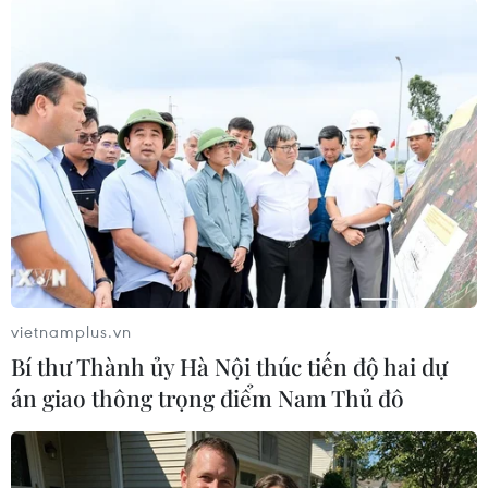
tăng mạnh trên thị trường toàn cầu.
Trong hai năm qua, nhu cầu dầu mỏ toàn cầu
tăng thêm khoảng 2,3 triệu thùng/ngày, lên tới
101,7 triệu thùng/ngày.
Trong khi đó, nhiều tập đoàn "đứng ngồi không
yên" trong tình trạng tăng trưởng kinh tế toàn
cầu có xu hướng chậm lại, đi kèm với các chính
sách của Chính phủ Mỹ về hạn chế sử dụng
nhiên liệu hóa thạch và giá dầu thế giới lao dốc
trong những tháng gần đây.
vietnamplus.vn
Giá dầu thô trung bình trong năm 2023 ở mức
Bí thư Thành ủy Hà Nội thúc tiến độ hai dự
khoảng 83 USD/1 thùng, giảm so với mức trung
án giao thông trọng điểm Nam Thủ đô
bình 99 USD/1 thùng trong năm 2022.
Ngoài ra, nhiều tập đoàn phải gánh thêm chi
phí do lãi suất tăng cao đối với những khoản