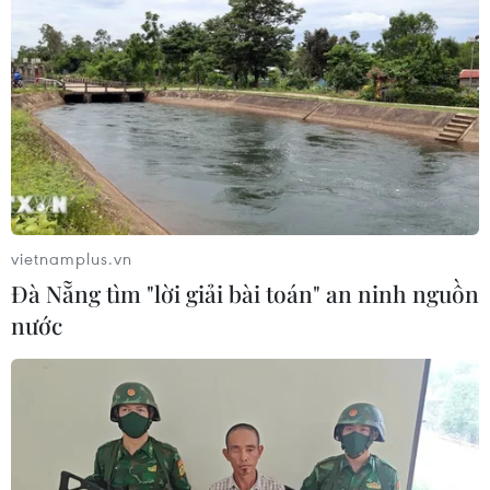
Kinh tế Mỹ bất ngờ mất 23.000 việc
làm trong tháng 7
07/08/2026 13:57
Tổng thống Mỹ Donald Trump nói
còn quá sớm để bàn về người kế
nhiệm
07/08/2026 06:29
vietnamplus.vn
Đà Nẵng tìm "lời giải bài toán" an ninh nguồn
Meta bồi thường gần 600 triệu USD
nước
vì gây tổn hại sức khỏe tâm thần trẻ
em
07/08/2026 04:28
Chuyên gia Canada đánh giá cao bản