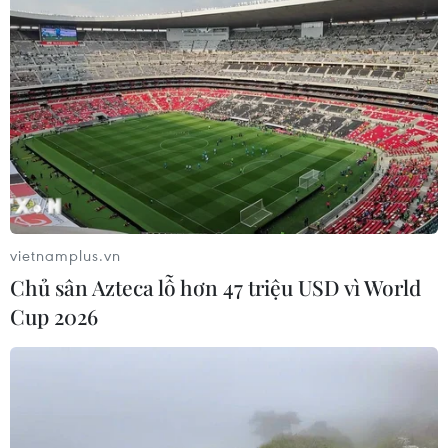
Walt Disney sắp hoàn tất thương vụ thâu
tóm dịch vụ streaming Hulu
02/11/2023 08:23
Việc mua lại cổ phần của Comcast để sở hữu Hulu sẽ
giúp đẩy mạnh các mục tiêu phát trực tuyến của Disney
trong bối cảnh công ty này đang cố gắng tăng số lượng
thuê bao đăng ký sử dụng dịch vụ Disney+.
vietnamplus.vn
Chủ sân Azteca lỗ hơn 47 triệu USD vì World
Cup 2026