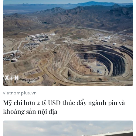
Theo thông báo, UBS lỗ ròng 785 triệu USD trong quý 3,
lớn hơn nhiều so với mức dự báo lỗ 430 triệu USD mà
các nhà phân tích đưa ra trước đó.
vietnamplus.vn
Mỹ chi hơn 2 tỷ USD thúc đẩy ngành pin và
khoáng sản nội địa