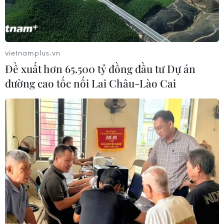
Kết thúc phiên giao dịch ngày
22/12, giá dầu ngọt nhẹ WTI của
Mỹ giao tháng 2/2024 giảm 33
xu Mỹ, hay 0,5%, xuống chốt
vietnamplus.vn
phiên cuối tuần ở mức 73,56
Đề xuất hơn 65.500 tỷ đồng đầu tư Dự án
USD/thùng.
đường cao tốc nối Lai Châu-Lào Cai
(TTXVN/Vietnam+)