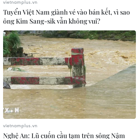
vietnamplus.vn
Tuyển Việt Nam giành vé vào bán kết, vì sao
Giải thưởng Hội Nhà văn Việt Nam năm 2023:
Văn xuôi ‘áp đảo’ thơ
ông Kim Sang-sik vẫn không vui?
Những điểm đặc biệt trong 20 đề cử Gương
mặt trẻ Việt Nam tiêu biểu năm 2023
Phim Việt “tung hoành” bảng
xếp hạng doanh thu khủng năm 2023
Nhật Bản: Thặng dư tài khoản vãng lai tăng
gấp đôi trong năm 2023
Đẩy mạnh số hóa, xanh hóa thúc đẩy chất
lượng ngành bưu chính
vietnamplus.vn
Nghệ An: Lũ cuốn cầu tạm trên sông Nậm