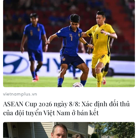
TIN LIÊN QUAN
vietnamplus.vn
ASEAN Cup 2026 ngày 8/8: Xác định đối thủ
của đội tuyển Việt Nam ở bán kết