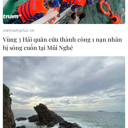
vietnamplus.vn
Vùng 3 Hải quân cứu thành công 1 nạn nhân
bị sóng cuốn tại Mũi Nghê
Tập đoàn dầu khí hàng đầu thế giới dừng
hoạt động tại Mexico
11/09/2023 06:13
Sau nhiều năm vận hành không mang lại hiệu quả, Tập
đoàn Hóa dầu Chevron của Mỹ đã nộp đơn xin dừng