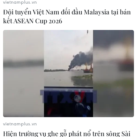
vietnamplus.vn
Bộ Tài chính Mỹ nêu rõ trước những diễn biến tích cực
Đội tuyển Việt Nam đối đầu Malaysia tại bán
tại Venezuela, bộ đã cho phép tiến hành các giao dịch
kết ASEAN Cup 2026
liên quan đến lĩnh vực dầu khí, vàng của Venezuela.
vietnamplus.vn
Hiện trường vụ ghe gỗ phát nổ trên sông Sài