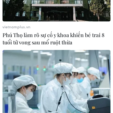
Việt Nam là điểm đến hấp dẫn với
doanh nghiệp bán dẫn hàng đầu của
Mỹ
08/08/2026 13:45
vietnamplus.vn
Phú Thọ làm rõ sự cố y khoa khiến bé trai 8
Grab bị phạt 1,36 tỷ đồng do vi phạm
tuổi tử vong sau mổ ruột thừa
quy định bảo vệ quyền lợi người tiêu
dùng
08/08/2026 04:15
Naver và NVIDIA tăng tốc xây dựng
“Nhà máy AI,” hướng tới doanh thu
từ năm 2027
07/08/2026 13:01
Sân chơi học đường giúp học sinh