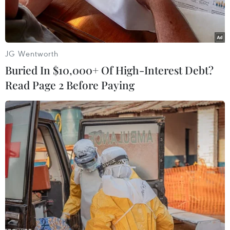
JG Wentworth
Buried In $10,000+ Of High-Interest Debt?
Read Page 2 Before Paying
Biểu tượng Tập đoàn Hóa dầu Chevron tại trạm xăng ở bang
California, Mỹ. (Ảnh: AFP/TTXVN)
Tập đoàn năng lượng Chevron của Mỹ đã đạt
thỏa thuận mua đối thủ Hess theo thỏa thuận
thanh toán toàn bộ bằng cổ phiếu với giá 53 tỷ