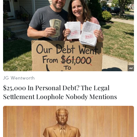
Các công ty năng lượng hàng đầu ghi nhận
mức lợi nhuận khổng lồ
09/02/2023 12:38
Lợi nhuận ròng mà 5 công ty Shell, Chevron,
ExxonMobil, BP và TotalEnergies đạt được trong năm
2022 đã vượt ngưỡng 150 tỷ USD.
JG Wentworth
$25,000 In Personal Debt? The Legal
Settlement Loophole Nobody Mentions