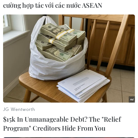
cường hợp tác với các nước ASEAN
#Chevron
#ExxonMobil
#Hess
#Thăm dò dầu khí
#Dầu đá phiến
#Mua bán-sáp nhập
Mỹ
JG Wentworth
$15k In Unmanageable Debt? The "Relief
Program" Creditors Hide From You
Theo dõi VietnamPlus