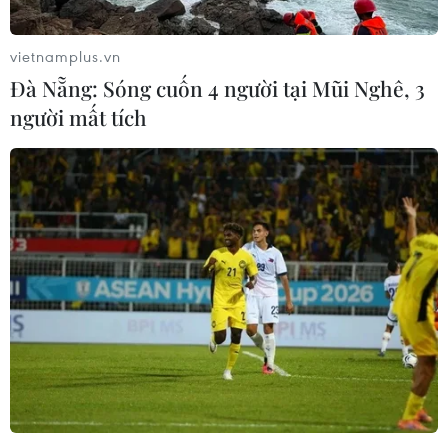
hoạt động thăm dò và khai thác dầu khí tại Mexico.
vietnamplus.vn
Đà Nẵng: Sóng cuốn 4 người tại Mũi Nghê, 3
người mất tích
Mỹ thông báo nới lỏng trừng phạt với
ngành dầu khí của Venezuela
19/10/2023 01:50