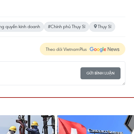
g quyền kinh doanh
#Chính phủ Thụy Sĩ
Thụy Sĩ
Theo dõi VietnamPlus
GỬI BÌNH LUẬN