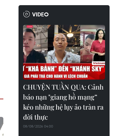
VIDEO
CHUYỆN TUẦN QUA: Cảnh
báo nạn "giang hồ mạng”
kéo những hệ lụy ảo tràn ra
đời thực
08/08/2026 04:00