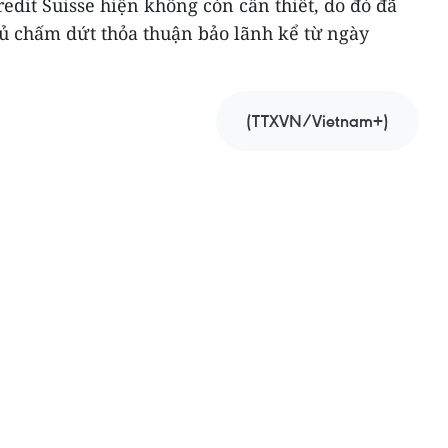
edit Suisse hiện không còn cần thiết, do đó đã
ủ chấm dứt thỏa thuận bảo lãnh kể từ ngày
(TTXVN/Vietnam+)