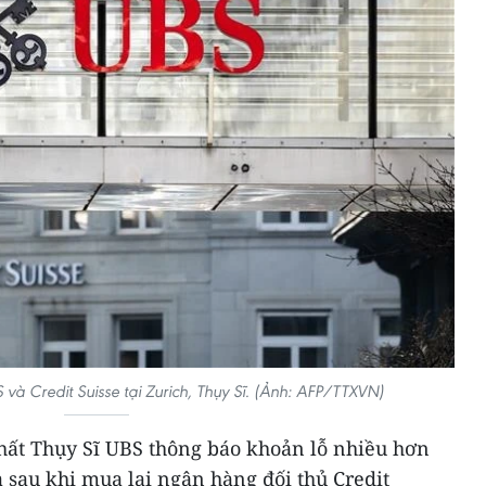
à Credit Suisse tại Zurich, Thụy Sĩ. (Ảnh: AFP/TTXVN)
hất Thụy Sĩ UBS thông báo khoản lỗ nhiều hơn
 sau khi mua lại ngân hàng đối thủ Credit