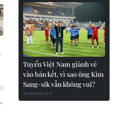
2
Tuyển Việt Nam giành vé
vào bán kết, vì sao ông Kim
Sang-sik vẫn không vui?
23
08/08/2026 03:37
ấu