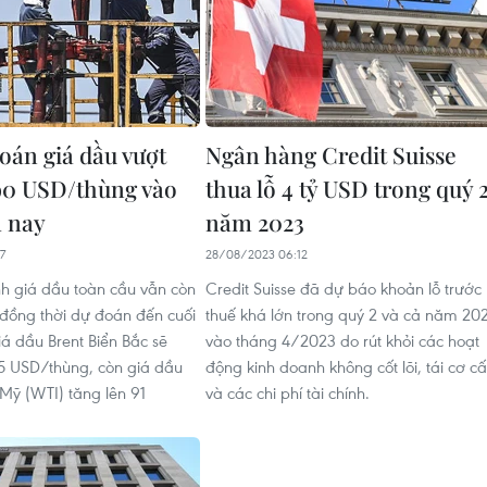
oán giá dầu vượt
Ngân hàng Credit Suisse
90 USD/thùng vào
thua lỗ 4 tỷ USD trong quý 
 nay
năm 2023
7
28/08/2023 06:12
h giá dầu toàn cầu vẫn còn
Credit Suisse đã dự báo khoản lỗ trước
 đồng thời dự đoán đến cuối
thuế khá lớn trong quý 2 và cả năm 20
á dầu Brent Biển Bắc sẽ
vào tháng 4/2023 do rút khỏi các hoạt
 USD/thùng, còn giá dầu
động kinh doanh không cốt lõi, tái cơ c
 Mỹ (WTI) tăng lên 91
và các chi phí tài chính.