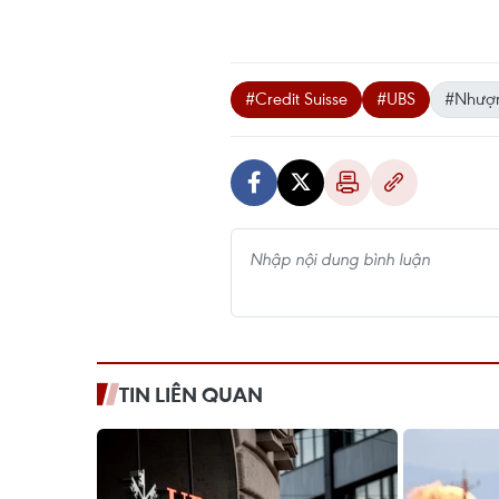
#Credit Suisse
#UBS
#Nhượn
TIN LIÊN QUAN