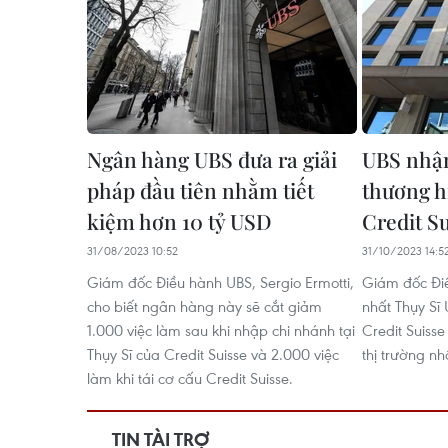
Ngân hàng UBS đưa ra giải
UBS nhận
pháp đầu tiên nhằm tiết
thương h
kiệm hơn 10 tỷ USD
Credit Su
31/08/2023 10:52
31/10/2023 14:5
Giám đốc Điều hành UBS, Sergio Ermotti,
Giám đốc Đi
cho biết ngân hàng này sẽ cắt giảm
nhất Thụy Sĩ
1.000 việc làm sau khi nhập chi nhánh tại
Credit Suisse
Thụy Sĩ của Credit Suisse và 2.000 việc
thị trường n
làm khi tái cơ cấu Credit Suisse.