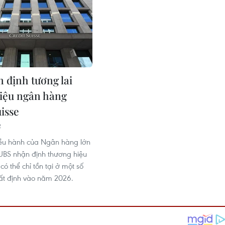
 định tương lai
iệu ngân hàng
isse
2
ều hành của Ngân hàng lớn
 UBS nhận định thương hiệu
 có thể chỉ tồn tại ở một số
hất định vào năm 2026.