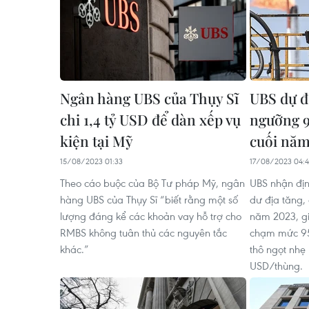
Ngân hàng UBS của Thụy Sĩ
UBS dự đ
chi 1,4 tỷ USD để dàn xếp vụ
ngưỡng 
kiện tại Mỹ
cuối năm
15/08/2023 01:33
17/08/2023 04:4
Theo cáo buộc của Bộ Tư pháp Mỹ, ngân
UBS nhận địn
hàng UBS của Thụy Sĩ “biết rằng một số
dư địa tăng,
lượng đáng kể các khoản vay hỗ trợ cho
năm 2023, gi
RMBS không tuân thủ các nguyên tắc
chạm mức 95
khác.”
thô ngọt nhẹ
USD/thùng.