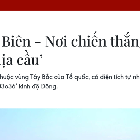
 Biên - Nơi chiến thắn
ịa cầu’
 thuộc vùng Tây Bắc của Tổ quốc, có diện tích tự n
103o36’ kinh độ Đông.