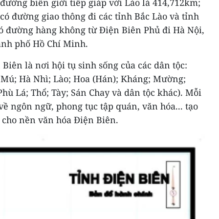
ường biên giới tiếp giáp với Lào là 414,712km;
có đường giao thông đi các tỉnh Bắc Lào và tỉnh
ó đường hàng không từ Điện Biên Phủ đi Hà Nội,
ành phố Hồ Chí Minh.
Biên là nơi hội tụ sinh sống của các dân tộc:
 Mú; Hà Nhì; Lào; Hoa (Hán); Kháng; Mường;
Phù Lá; Thổ; Tày; Sán Chay và dân tộc khác). Mỗi
về ngôn ngữ, phong tục tập quán, văn hóa... tạo
 cho nền văn hóa Điện Biên.