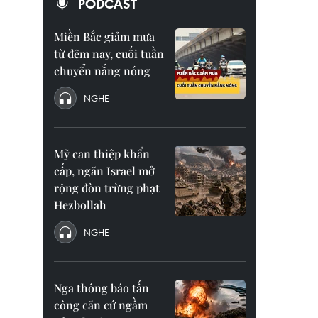
PODCAST
Miền Bắc giảm mưa
từ đêm nay, cuối tuần
chuyển nắng nóng
NGHE
Mỹ can thiệp khẩn
cấp, ngăn Israel mở
rộng đòn trừng phạt
Hezbollah
NGHE
Nga thông báo tấn
công căn cứ ngầm