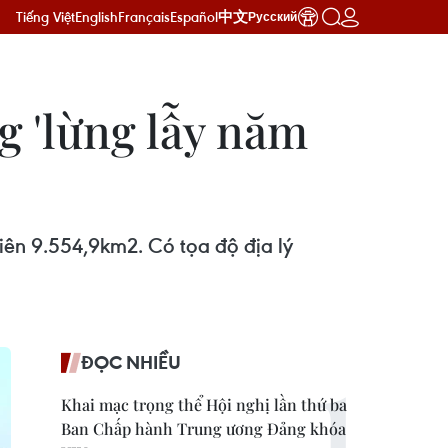
Tiếng Việt
English
Français
Español
中文
Русский
g 'lừng lẫy năm
hiên 9.554,9km2. Có tọa độ địa lý
ĐỌC NHIỀU
Khai mạc trọng thể Hội nghị lần thứ ba
Ban Chấp hành Trung ương Đảng khóa