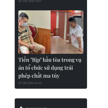
06/08/2026 15:07
Tiến "Bịp" hầu tòa trong vụ
án tổ chức sử dụng trái
phép chất ma túy
07/08/2026 04:40