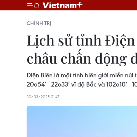
CHÍNH TRỊ
Lịch sử tỉnh Điện
châu chấn động đ
Điện Biên là một tỉnh biên giới miền núi
20o54’ - 22o33’ vĩ độ Bắc và 102o10’ - 
30/03/2025 01:47