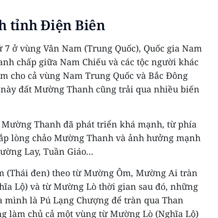
h tỉnh Điện Biên
hứ 7 ở vùng Vân Nam (Trung Quốc), Quốc gia Nam
ranh chấp giữa Nam Chiếu và các tộc người khác
làm cho cả vùng Nam Trung Quốc và Bắc Đông
 này đất Mường Thanh cũng trải qua nhiều biến
ở Mường Thanh đã phát triển khá mạnh, từ phía
 khắp lòng chảo Mường Thanh và ảnh hưởng mạnh
ường Lay, Tuần Giáo...
m (Thái đen) theo từ Mường Ôm, Mường Ai tràn
a Lộ) và từ Mường Lò thời gian sau đó, những
ủa mình là Pú Lạng Chượng để tràn qua Than
ùng làm chủ cả một vùng từ Mường Lò (Nghĩa Lộ)