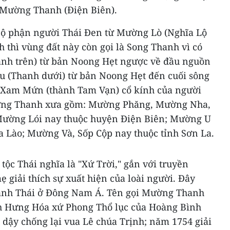
 Mường Thanh (Điện Biên).
ộ phận người Thái Đen từ Mường Lò (Nghĩa Lộ
thì vùng đất này còn gọi là Song Thanh vì có
nh trên) từ bản Noong Hẹt ngược về đầu nguồn
 (Thanh dưới) từ bản Noong Hẹt đến cuối sông
 Xam Mứn (thành Tam Vạn) cổ kính của người
ờng Thanh xưa gồm: Mường Phăng, Mường Nha,
ường Lói nay thuộc huyện Điện Biên; Mường U
a Lào; Mường Và, Sốp Cộp nay thuộc tỉnh Sơn La.
ộc Thái nghĩa là "Xứ Trời," gắn với truyền
ẹ giải thích sự xuất hiện của loài người. Đây
gành Thái ở Đông Nam Á. Tên gọi Mường Thanh
ch Hưng Hóa xứ Phong Thổ lục của Hoàng Bình
 dậy chống lại vua Lê chúa Trịnh; năm 1754 giải