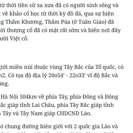
từ thời tiền sử xa xưa đã có người sinh sống và
về khảo cổ học từ thời kỳ đồ đá, qua sự hiện
ang Thẩm Khương, Thẩm Púa (ở Tuần Giáo) đã
ời thượng cổ đã có mặt rất sớm và biến nơi đây
ời Việt cổ.
giới miền núi thuộc vùng Tây Bắc của Tổ quốc, có
2. Có tọa độ địa lý 20o54’ - 22o33’ vĩ độ Bắc và
ông.
Hà Nội 504km về phía Tây, phía Đông và Đông
ắc giáp tỉnh Lai Châu, phía Tây Bắc giáp tỉnh
a Tây và Tây Nam giáp CHDCND Lào.
có chung đường biên giới với 2 quốc gia Lào và