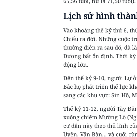
65,56 tuổi, nữ là 71,50 tuổi).
Lịch sử hình thàn
Vào khoảng thế kỷ thứ 6, t
Chiếu ra đời. Những cuộc t
thường diễn ra sau đó, đã 
Dương bất ổn định. Thời kỳ
động lớn.
Đến thế kỷ 9-10, người Lự 
Bắc họ phát triển thế lực
sang các khu vực: Sìn Hồ, M
Thế kỷ 11-12, người Tày Đă
xuống chiếm Mường Lò (Nghĩ
cư dân này theo thủ lĩnh c
Uyên, Văn Bàn... và cuối c