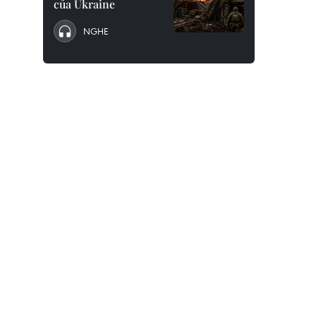
của Ukraine
NGHE