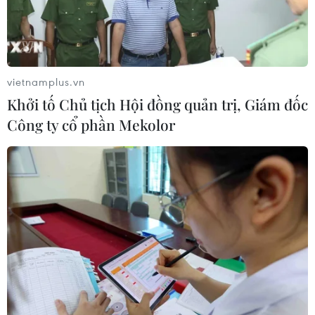
06/08/2026 03:01
Dự án cao tốc Châu Đốc-Cần Thơ-
Sóc Trăng thiếu nguồn vật liệu thi
vietnamplus.vn
công
Khởi tố Chủ tịch Hội đồng quản trị, Giám đốc
06/08/2026 02:33
Công ty cổ phần Mekolor
Sắp thu phí thêm 5 dự án thành phần
cao tốc đoạn từ Quảng Ngãi-Nha
Trang
06/08/2026 02:27
Hà Tĩnh nguy cơ sạt lở trên
nhiều tuyến giao thông trước mùa
mưa bão