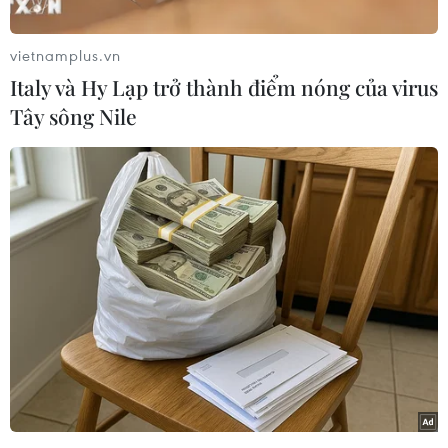
Long An đã cơ bản chủ động được nguồn cát
phục vụ san lấp, xây dựng cho dự án, đảm bảo
vietnamplus.vn
theo tiến độ đề ra.
Italy và Hy Lạp trở thành điểm nóng của virus
Do đó, nhu cầu cát cho dự án đoạn qua tỉnh
Tây sông Nile
Long An là hơn 725.000m3; trong đó, năm 2024
cần khoảng 450.000m3, năm 2025 cần hơn
182.500m3 và năm 2026 cần hơn 92.500m3.
Đến nay, theo báo cáo từ các đơn vị thi công
phần lớn các đơn vị đã chủ động được nguồn
cát để phục vụ thi công dự án.
Riêng tại gói thầu XL1 (xây dựng tuyến chính
cao tốc thuộc phân đoạn Km85+200-Km88+766)
cần số lượng cát san lấp lớn nhất, các nhà cung
cấp đã cam kết cung cấp khoảng 60% khối
lượng, đơn vị thi công vẫn đang nổ lực tìm