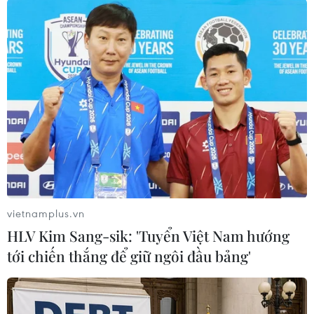
năng sử dụng đất.
Hiện nay các nhà thầu đã hoàn thiện các thủ tục
đầu vào, đang tiến hành đắp cát đường công vụ,
đắp cát tuyến chính đến cao độ xử lý đất yếu,
thực hiện cọc khoan nhồi... giá trị thực hiện đạt
17%.
Tương tự, tại Gói thầu XL2 xây dựng Cầu Tân
Bửu tuyến chính cao tốc, tuyến song hành
nhánh trái và đường song hành từ ĐT.830C đến
vietnamplus.vn
nút giao thuộc phân đoạn Km88+766-Km90+472,
HLV Kim Sang-sik: 'Tuyển Việt Nam hướng
do Liên danh Công ty Tân Nam-Công ty cổ phần
tới chiến thắng để giữ ngôi đầu bảng'
Đầu tư xây dựng dầu khí IDICO-Công ty cổ phần
Núi Hồng thực hiện đang triển khai 17 mũi thi
công cọc khoan nhồi, thi công kết cấu phần