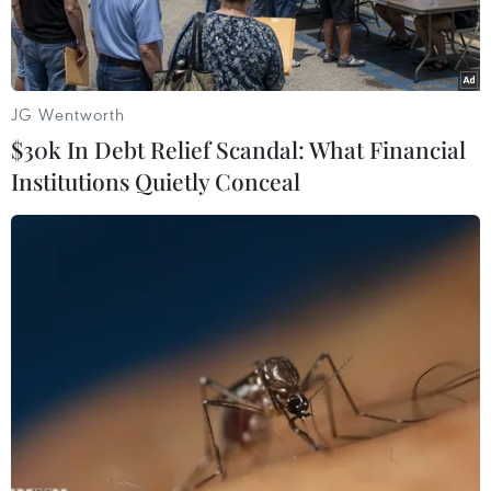
JG Wentworth
$30k In Debt Relief Scandal: What Financial
Institutions Quietly Conceal
Thi công gói thầu XL2 của dự án thành phần 7 Đường Vành đai
3 Thành phố Hồ Chí Minh (Ảnh: Bùi Giang/TTXVN)
Theo Sở Giao thông Vận tải Long An, hiện nay,
các đơn vị thi công dự án đường Vành đai 3
Thành phố Hồ Chí Minh đoạn qua địa bàn tỉnh