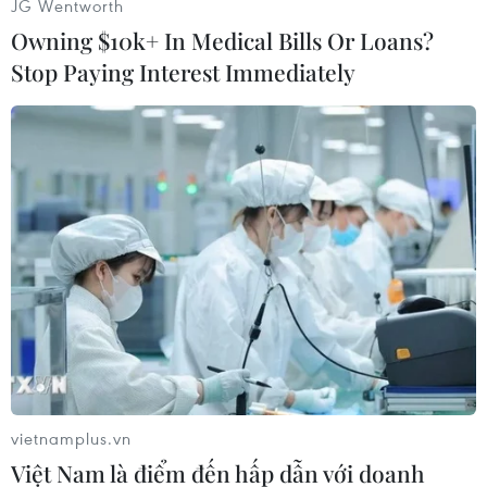
JG Wentworth
dộng phòng chống lũ ngập lụt sâu còn kéo dài
Owning $10k+ In Medical Bills Or Loans?
nhiềungày./.
Stop Paying Interest Immediately
(TTXVN/Vietnam+)
vietnamplus.vn
Việt Nam là điểm đến hấp dẫn với doanh