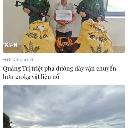
Sở hữu trí tuệ
Quy định sử dụng
RSS
Hỗ trợ
Ngôn ngữ
TTXVN
Dịch vụ tin
Quảng cáo
Liên hệ
vietnamplus.vn
Quảng Trị triệt phá đường dây vận chuyển
hơn 210kg vật liệu nổ
Giấy phép số: 1374/GP-BTTTT do Bộ Thông tin và Truyền thông
cấp ngày 11/9/2008.
Quảng cáo: Phó TBT Nguyễn Thị Tám: 093.5958688, Email:
tamvna@gmail.com
Điện thoại: (024) 39411349 - (024) 39411348, Fax: (024)
39411348