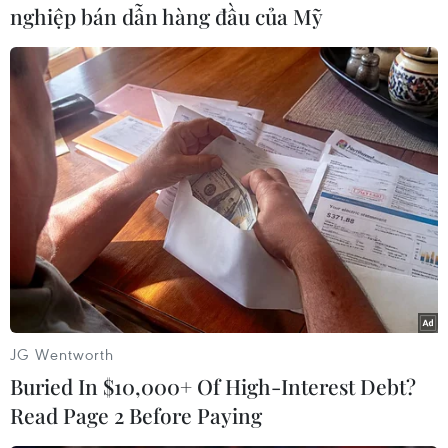
nghiệp bán dẫn hàng đầu của Mỹ
#Sông Mekong
#Sông Cửu Long
#Biến đổi chậm
Đồng Tháp
Theo dõi VietnamPlus
TIN CÙNG CHUYÊN MỤC
JG Wentworth
Áp thấp nhiệt đới đã suy yếu thành
Buried In $10,000+ Of High-Interest Debt?
một vùng áp thấp
Read Page 2 Before Paying
08/08/2026 14:19