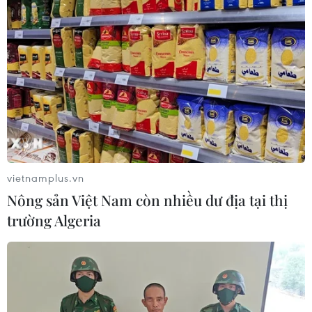
Thời tiết ngày 7/8: Bắc Bộ và Bắc
Trung Bộ giảm mưa về đêm, cục bộ
có mưa to
06/08/2026 23:15
Xem thêm
vietnamplus.vn
Nông sản Việt Nam còn nhiều dư địa tại thị
trường Algeria
CƠ QUAN CHỦ QUẢN: THÔNG TẤN XÃ VIỆT NAM
Tổng Biên tập: TRẦN TIẾN DUẨN
Phó Tổng Biên tập: NGUYỄN THỊ TÁM, KHÚC THANH
THỦY