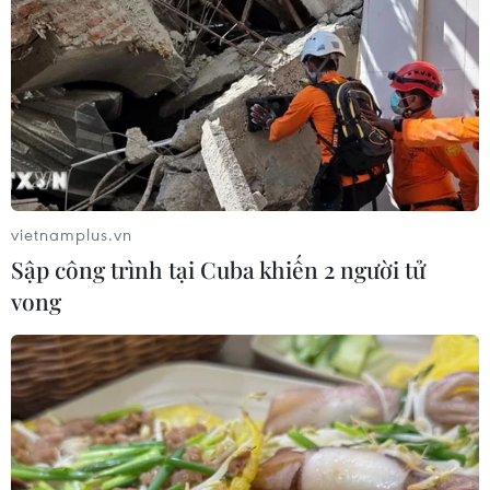
07/08/2026 02:00
Bánh xèo tôm nhảy - món ăn phải
thử khi đến Quy Nhơn
07/08/2026 00:00
vietnamplus.vn
NAPAS và KiotViet hợp tác mở rộng
Sập công trình tại Cuba khiến 2 người tử
hệ sinh thái thanh toán VietQR
vong
06/08/2026 14:03
Xã Tây Giang khai mạc Ngày hội văn
hóa Cơ Tu lần thứ 1
06/08/2026 10:38