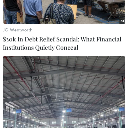
JG Wentworth
$30k In Debt Relief Scandal: What Financial
Institutions Quietly Conceal
Khách du lịch tham quan phố mua sắm ở quận Asakusa ở
Tokyo, Nhật Bản. (Ảnh: Kyodo/TTXVN)
Lượng du khách nước ngoài đến Nhật Bản trong
tháng 1 tăng 79,5% so với cùng kỳ năm 2023,