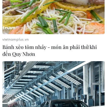
Chiêm ngưỡng vẻ đẹp kỳ vĩ
trên cung đường ven biển Khánh
Hòa
06/08/2026 09:40
vietnamplus.vn
Bánh xèo tôm nhảy - món ăn phải thử khi
NAPAS, BIDV và Weixin Pay mở rộng
đến Quy Nhơn
thanh toán QR Việt Nam-Trung
Quốc
06/08/2026 07:34
Độc đáo Lễ hội đuốc tại tỉnh
Tứ Xuyên của Trung Quốc
06/08/2026 04:33