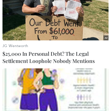
Trong tháng 12 vừa qua, lượng khách nước ngoài đến
Nhật Bản vì mục đích công việc và giải trí đã lên tới 2,73
triệu lượt, tăng vọt so với mức 2,44 triệu lượt người ghi
nhận vào tháng trước đó.
JG Wentworth
$25,000 In Personal Debt? The Legal
Settlement Loophole Nobody Mentions