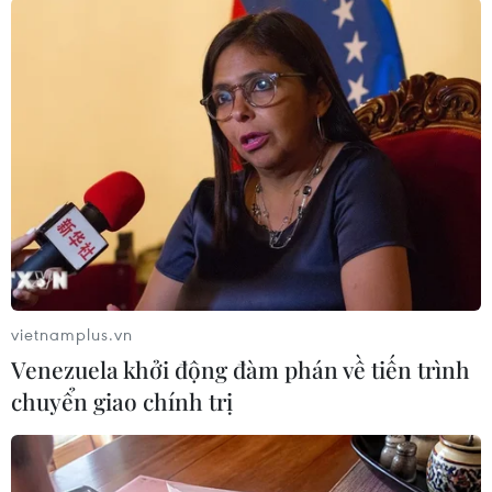
#Du khách nước ngoài
#Đồng yen
Nhật Bản
Theo dõi VietnamPlus
vietnamplus.vn
Venezuela khởi động đàm phán về tiến trình
chuyển giao chính trị
TIN LIÊN QUAN