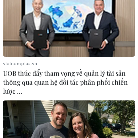
Bản lên mạng xã hội.
vietnamplus.vn
UOB thúc đẩy tham vọng về quản lý tài sản
thông qua quan hệ đối tác phân phối chiến
lược …
Lượng du khách tới Nhật Bản vào tháng
cuối cùng của năm cao nhất trong lịch sử
17/01/2024 22:54