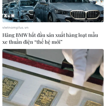
Buôn Ma Thuột - đô thị dưới
những tán cổ thụ
06/08/2026 04:22
vietnamplus.vn
Hãng BMW bắt đầu sản xuất hàng loạt mẫu
xe thuần điện “thế hệ mới”
Công viên địa chất Trương
Dịch Đan Hà của Trung Quốc vào
mùa du lịch cao điểm
06/08/2026 04:13
Làng cổ tại Trung Quốc lung
linh trong lễ diễu hành đèn lồng cá
06/08/2026 04:11