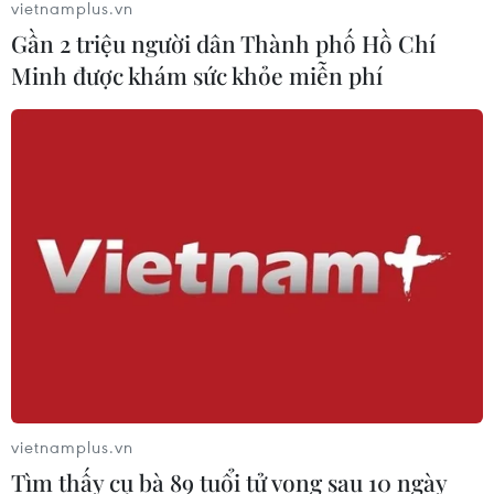
vietnamplus.vn
Gần 2 triệu người dân Thành phố Hồ Chí
Báo chí Đông Nam Á "dậy
Minh được khám sức khỏe miễn phí
sóng" vì tuyển Việt Nam, chỉ ra lý do
Indonesia thua đau
04/08/2026 02:32
'Hủy diệt' Indonesia 3-0, tuyển Việt
Nam khẳng định vị thế nhà vô địch
ASEAN Cup
03/08/2026 15:39
Xem thêm
vietnamplus.vn
Tìm thấy cụ bà 89 tuổi tử vong sau 10 ngày