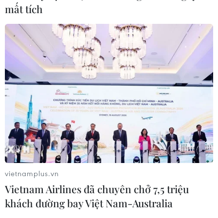
mất tích
CƠ QUAN CHỦ QUẢN: THÔNG TẤN XÃ VIỆT NAM
Tổng Biên tập: TRẦN TIẾN DUẨN
Phó Tổng Biên tập: NGUYỄN THỊ TÁM, KHÚC THANH
THỦY
Sở hữu trí tuệ
Quy định sử dụng
RSS
Hỗ trợ
Ngôn ngữ
TTXVN
Dịch vụ tin
Quảng cáo
vietnamplus.vn
Liên hệ
Vietnam Airlines đã chuyên chở 7,5 triệu
khách đường bay Việt Nam-Australia