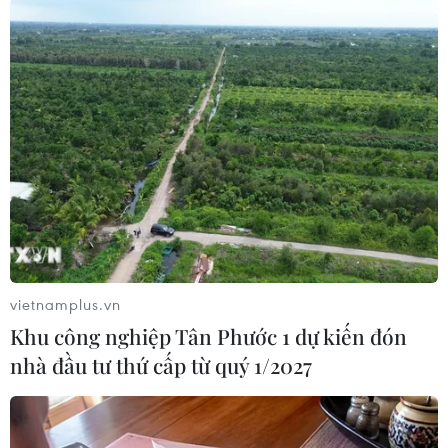
Sau bàn thua, Barcelona lại tiếp tục vùng lên
mạnh mẽ nhưng thay vì tìm kiếmđược bàn
thắng họ lại phải đón nhận gáo nước lạnh từ
các chân sút của Milan.Phút 81, El Shaarawy -
cầu thủ đã trở lại sau chấn thương đã có đường
chuyềnthuận lợi để Muntari dễ dàng sút tung
lưới Valdes.
vietnamplus.vn
Khu công nghiệp Tân Phước 1 dự kiến đón
nhà đầu tư thứ cấp từ quý 1/2027