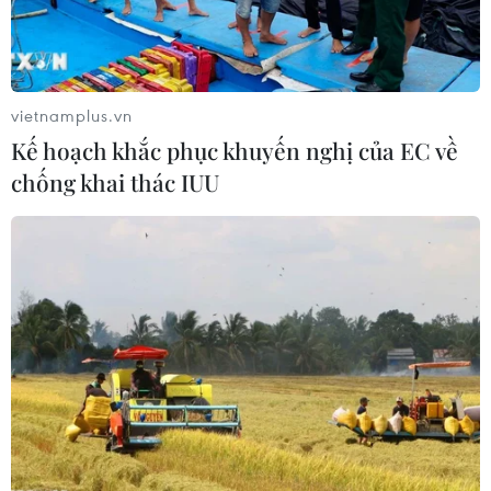
vietnamplus.vn
Kế hoạch khắc phục khuyến nghị của EC về
#Champions League
#AC Milan
#Barcelona
chống khai thác IUU
#Boateng
#Muntari
Theo dõi VietnamPlus
TIN CÙNG CHUYÊN MỤC