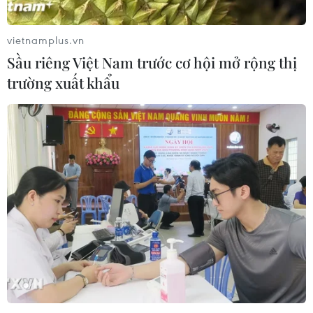
04/08/2026 04:16
vietnamplus.vn
Tuyển thủ Indonesia cúi đầu thành
Sầu riêng Việt Nam trước cơ hội mở rộng thị
khẩn xin lỗi người hâm mộ xứ vạn
trường xuất khẩu
đảo
04/08/2026 03:17
ASEAN Cup 2026: "Chìa khóa" giúp
tuyển Việt Nam quật ngã Indonesia
04/08/2026 03:05
ASEAN Cup 2026: Đội tuyển Việt
Nam tạo "cơn địa chấn" trên truyền
thông khu vực
04/08/2026 02:45