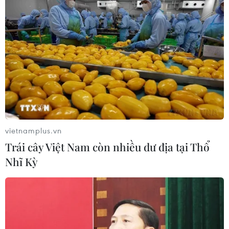
tại ASEAN Cup 2026 trên kênh nào?
07/08/2026 09:49
Nhận định Singapore vs
Indonesia (20h ngày 7/8): Cuộc quyết
đấu giành tấm vé bán kết duy nhất
07/08/2026 08:41
vietnamplus.vn
Cục diện ASEAN Cup: Việt Nam
Trái cây Việt Nam còn nhiều dư địa tại Thổ
quyết giành ngôi đầu, Thái Lan vẫn
Nhĩ Kỳ
có thể bị loại
07/08/2026 02:29
Lịch thi đấu ASEAN Cup 2026 ngày