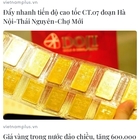
vietnamplus.vn
Đội tuyển Việt Nam đối đầu Malaysia
Đẩy nhanh tiến độ cao tốc CT.07 đoạn Hà
tại bán kết ASEAN Cup 2026
Nội-Thái Nguyên-Chợ Mới
08/08/2026 15:53
Chủ sân Azteca lỗ hơn 47 triệu USD vì
World Cup 2026
08/08/2026 06:43
ASEAN Cup 2026 ngày 8/8: Xác định
đối thủ của đội tuyển Việt Nam ở bán
kết
08/08/2026 03:50
vietnamplus.vn
Giá vàng trong nước đảo chiều, tăng 600.000