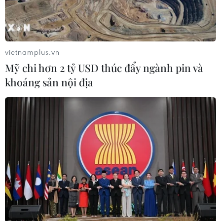
vietnamplus.vn
Mỹ chi hơn 2 tỷ USD thúc đẩy ngành pin và
Facebook và các mạng xã hội khác đã
khoáng sản nội địa
ngừng hoạt động ở Sri Lanka
22/04/2019 14:19
Trong nỗ lực ngăn chặn sự truyền bá thông tin sai lệch
sau loạt vụ đánh bom kinh hoàng giết chết gần 300
người, các quan chức Sri Lanka đã chặn các phương
tiện truyền thông xã hội ở nước này.