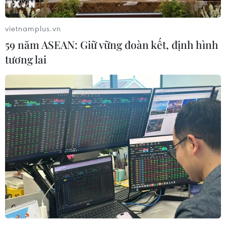
vietnamplus.vn
59 năm ASEAN: Giữ vững đoàn kết, định hình
tương lai
Thủ phạm các vụ đánh bom ở Sri Lanka bị
ảnh hưởng bởi IS
22/04/2019 14:16
Một quan chức Mỹ cho hay nhiều khả năng nhóm thực
hiện các vụ đánh bom tại Sri Lanka bị ảnh hưởng bởi tư
tưởng cực đoan của tổ chức Nhà nước Hồi giáo (IS) tự
xưng.