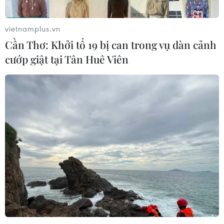
hướng tới những động lực tăng
trưởng mới
vietnamplus.vn
08/08/2026 03:29
Cần Thơ: Khởi tố 19 bị can trong vụ dàn cảnh
cướp giật tại Tân Huê Viên
Trung Quốc: E-Town Bắc Kinh
hướng tới trở thành trung tâm AI
toàn cầu năm 2030
08/08/2026 02:11
Cần Thơ thúc đẩy hợp tác du lịch với
đối tác Hàn Quốc
07/08/2026 12:46
Hàn Quốc áp dụng ưu đãi thuế hỗ
trợ 6 ngành công nghiệp chiến lược