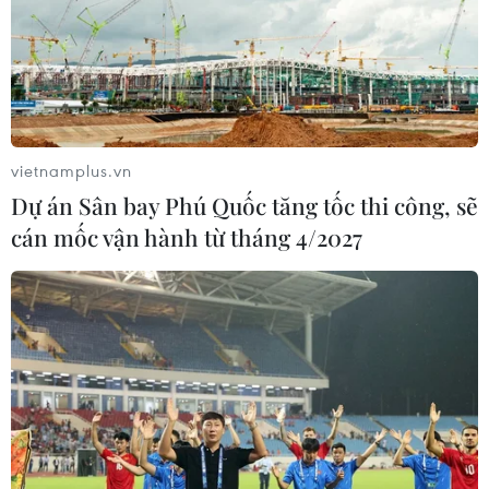
vietnamplus.vn
Dự án Sân bay Phú Quốc tăng tốc thi công, sẽ
cán mốc vận hành từ tháng 4/2027
TIN CÙNG CHUYÊN MỤC
Việt Nam-Ấn Độ thúc đẩy hợp tác
nghiên cứu, đào tạo và tư vấn chính
sách
08/08/2026 10:28
Chuyên gia Australia: Quan hệ Việt