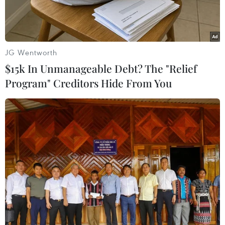
JG Wentworth
$15k In Unmanageable Debt? The "Relief
Program" Creditors Hide From You
Lực lượng an ninh Sri Lanka điều tra tại hiện trường vụ nổ xe tải
bên ngoài nhà thờ St. Anthony ở thủ đô Colombo ngày 22/4.
(Ảnh: AFP/TTXVN)
AFP đưa tin tin, Ngoại trưởng Mỹ Mike Pompeo
ngày 22/4 cam kết rằng Mỹ sẽ tiếp tục chiến đấu
với "khủng bố Hồi giáo cực đoan" sau các vụ tấn