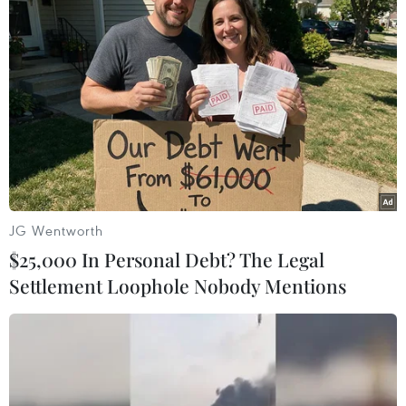
mất 3 trong số 4 người con trong loạt vụ tấn công khủng
bố ở Sri Lanka.
JG Wentworth
$25,000 In Personal Debt? The Legal
Settlement Loophole Nobody Mentions
Giáo hoàng Francis kêu gọi mọi hỗ trợ cần