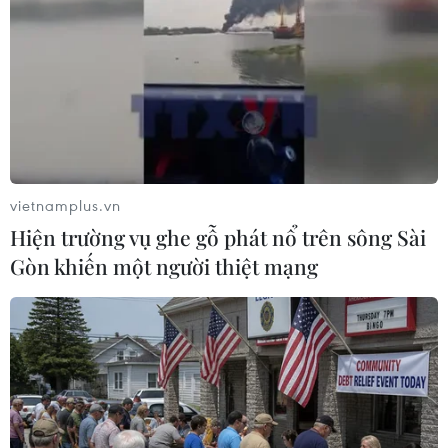
thiết đối với Sri Lanka
22/04/2019 11:52
Giáo hoàng Francis tiếp tục chỉ trích các vụ tấn công tại
Sri Lanka đồng thời kêu gọi toàn cầu lên án vụ việc mà
ông cho là "hành động khủng bố, hành động vô nhân
tính" này.
vietnamplus.vn
Hiện trường vụ ghe gỗ phát nổ trên sông Sài
Gòn khiến một người thiệt mạng