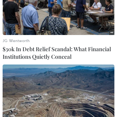
Nổ ở Sri Lanka: Tin thêm về vụ nổ mới
nhất ở thủ đô Colombo
22/04/2019 11:58
JG Wentworth
Lực lượng chức năng Sri Lanka nhận được thông tin cho
$30k In Debt Relief Scandal: What Financial
biết có một chiếc xe tải khả nghi đậu từ ngày 21/4 ở địa
Institutions Quietly Conceal
điểm cách nhà thờ St. Anthony khoảng 50m.