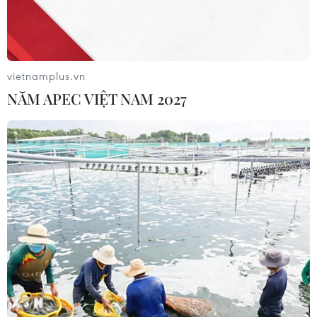
Hơn 100 người thiệt mạng trong mùa
mưa khốc liệt ở Ấn Độ
05/08/2026 09:39
vietnamplus.vn
NĂM APEC VIỆT NAM 2027
Trung Quốc phóng thành công hai
vệ tinh siêu phổ Đông Phương Huệ
Nhãn
05/08/2026 07:16
Trung Quốc: Cảnh sát Hong Kong,
Macau triệt phá vụ lừa đảo đầu tư
Fun Coffee
05/08/2026 06:41
Afghanistan đối mặt khủng hoảng