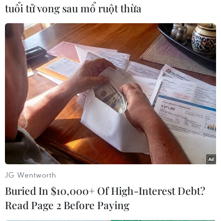
tuổi tử vong sau mổ ruột thừa
#Sri Lanka
#Ngoại trưởng Mỹ Mike Pompeo
#Khủng bố Hồi giáo
Sri Lanka
Theo dõi VietnamPlus
JG Wentworth
Buried In $10,000+ Of High-Interest Debt?
Read Page 2 Before Paying
TIN LIÊN QUAN