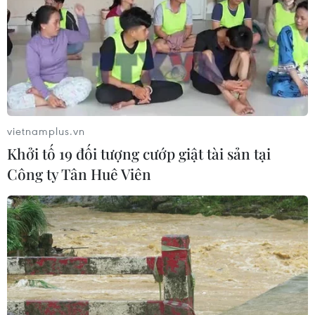
Abelardo De La Espriella nhậm chức
07/08/2026 23:12
Mỹ chi hơn 2,2 tỷ USD mua thêm 4
trung tâm giam giữ người nhập cư
trái phép
vietnamplus.vn
07/08/2026 22:47
Khởi tố 19 đối tượng cướp giật tài sản tại
Công ty Tân Huê Viên
Thổ Nhĩ Kỳ tăng cường truy quét IS,
bắt giữ hơn 100 nghi phạm
07/08/2026 14:55
Canada áp dụng biện pháp tự vệ tạm
thời với tủ gỗ và tủ lavabo nhập khẩu