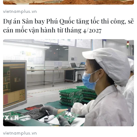
vietnamplus.vn
59 năm ASEAN: Giữ vững đoàn kết,
Dự án Sân bay Phú Quốc tăng tốc thi công, sẽ
định hình tương lai
cán mốc vận hành từ tháng 4/2027
08/08/2026 10:09
Iceland trước cuộc trưng cầu ý dân
về nối lại đàm phán gia nhập EU
08/08/2026 07:54
Italy bác tối hậu thư của Tây Ban Nha
về kiểm soát biên giới
08/08/2026 07:27
vietnamplus.vn