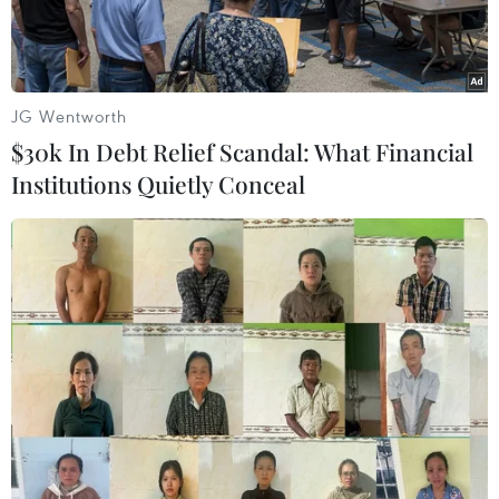
JG Wentworth
$30k In Debt Relief Scandal: What Financial
Institutions Quietly Conceal
Tân Thủ tướng lâm thời Nepal Sushila Karki (phải) tuyên thệ
nhậm chức sau khi được Tổng thống Ram Chandra Paudel (thứ
2, phải) bổ nhiệm, tại Kathmandu, ngày 12/9/2025. (Ảnh:
THX/TTXVN)
Ngày 14/9, nữ Thủ tướng lâm thời của Nepal,
Sushila Karki cam kết "chấm dứt tham nhũng,"