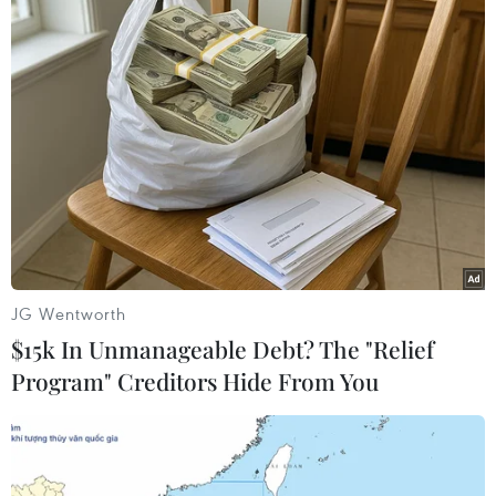
(TTXVN/Vietnam+)
JG Wentworth
$15k In Unmanageable Debt? The "Relief
Program" Creditors Hide From You
#Nepal
#lãnh đạo lâm thời
#cam kết
#chống tham nhũng
#Mỹ
#Pakistan
#ủng hộ
#Chính phủ lâm thời Nepal
Nepal