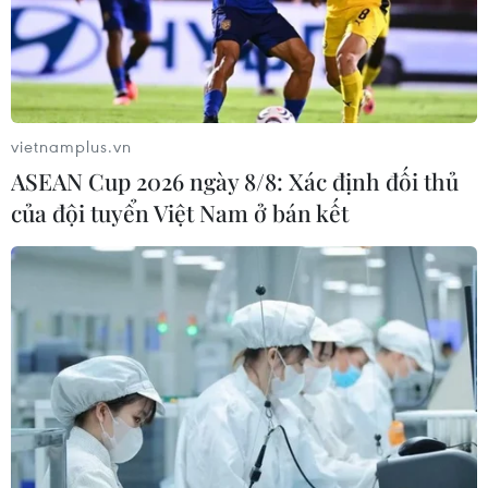
vietnamplus.vn
ASEAN Cup 2026 ngày 8/8: Xác định đối thủ
của đội tuyển Việt Nam ở bán kết
Cựu Chánh án Tòa án Tối cao được bổ
nhiệm làm Thủ tướng lâm thời của Nepal
12/09/2025 23:23
Bà Sushila Karki trở thành người phụ nữ đầu tiên trong
lịch sử lãnh đạo chính phủ của quốc gia Himalaya,
trong bối cảnh làn sóng biểu tình dữ dội vừa khiến chính
quyền tiền nhiệm sụp đổ.