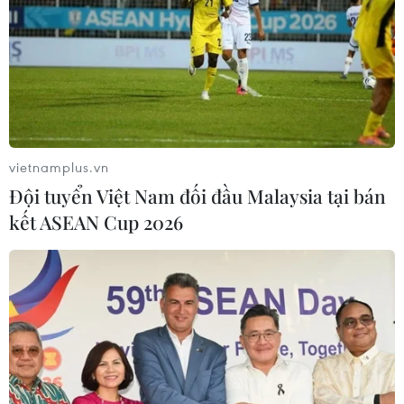
vietnamplus.vn
Đội tuyển Việt Nam đối đầu Malaysia tại bán
kết ASEAN Cup 2026
TIN CÙNG CHUYÊN MỤC
Cộng hòa Dân chủ Congo ghi nhận
hơn 300 trẻ em tử vong do Ebola