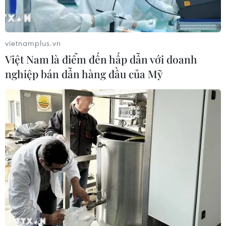
vietnamplus.vn
Việt Nam là điểm đến hấp dẫn với doanh
nghiệp bán dẫn hàng đầu của Mỹ
Tổng thống Nepal chủ trì cuộc họp then
chốt về người đứng đầu chính phủ
12/09/2025 12:41
Hiến pháp Nepal cấm bổ nhiệm thủ tướng không thuộc
Hạ viện nếu quốc hội chưa giải tán, vì vậy, Tổng thống