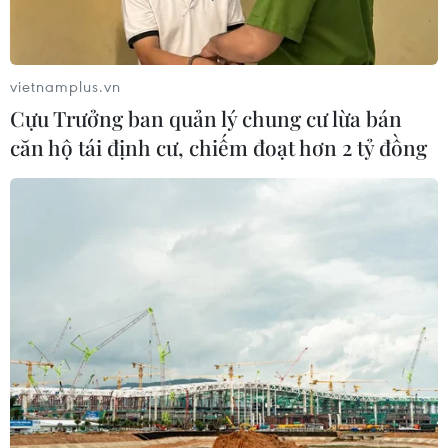
Động lực mới cho hợp tác thương
vietnamplus.vn
mại Việt Nam-Australia
Cựu Trưởng ban quản lý chung cư lừa bán
08/08/2026 12:20
căn hộ tái định cư, chiếm đoạt hơn 2 tỷ đồng
Tổng thống Iran nhấn mạnh Tehran
sẽ không bị ép buộc phải đầu hàng
08/08/2026 11:51
Việt Nam-Ấn Độ thúc đẩy hợp tác
nghiên cứu, đào tạo và tư vấn chính
sách
08/08/2026 10:28