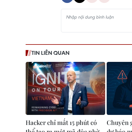
TIN LIÊN QUAN
Hacker chỉ mất 15 phút có
Chuyên g
thể tạo ra một mã độc nhờ
dự báo m