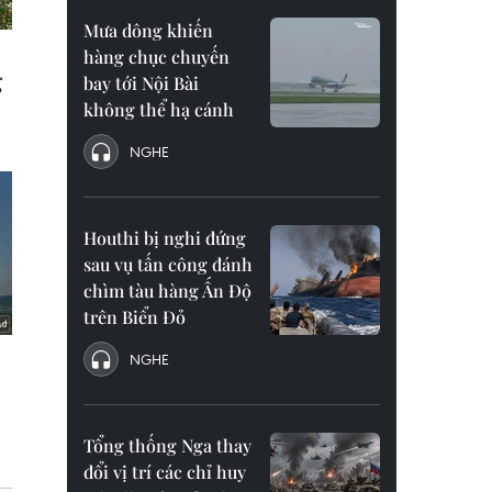
Mưa dông khiến
hàng chục chuyến
bay tới Nội Bài
không thể hạ cánh
NGHE
Houthi bị nghi đứng
sau vụ tấn công đánh
chìm tàu hàng Ấn Độ
trên Biển Đỏ
NGHE
Tổng thống Nga thay
đổi vị trí các chỉ huy