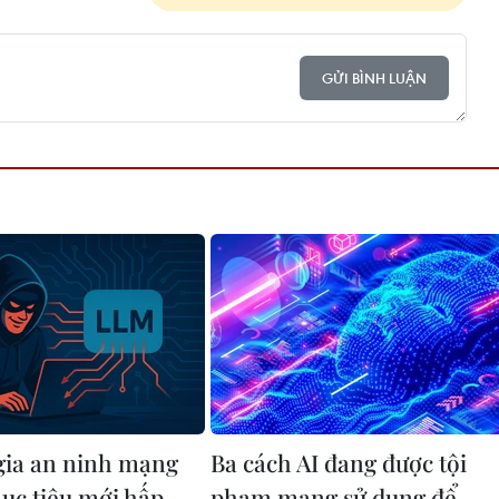
GỬI BÌNH LUẬN
ia an ninh mạng
Ba cách AI đang được tội
ục tiêu mới hấp
phạm mạng sử dụng để