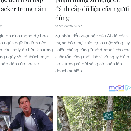
hacker trong năm
đánh cắp dữ liệu của người
dùng
51
14/01/2025 08:27
gia an ninh mạng dự báo
Sự phát triển vượt bậc của AI đã cách
nh ngôn ngữ lớn làm nền
mạng hóa mọi khía cạnh cuộc sống tuy
a các trợ lý ảo hữu ích trong
nhiên chúng cũng “mở đường” cho các
ng ngày sẽ trở thành mục
cuộc tấn công mới tinh vi và nguy hiểm
g hấp dẫn của hacker.
hơn, trong cả đời sống cá nhân lẫn
doanh nghiệp.