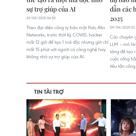
sự trợ giúp của AI
dẫn các 
2025
23/05/2025 06:53
Theo đại diện công ty bảo mật Palo Alto
09/04/2025 02:
Networks, trước thời kỳ COVID, hacker
Các chuyên 
mất 12 giờ để tạo 1 mã độc nhưng giờ chỉ
LLM – mô hì
mất 15 phút với người có công nghệ hay
tảng để tạo r
không nhờ sự trợ giúp của AI.
cuộc sống hằ
tiêu tấn côn