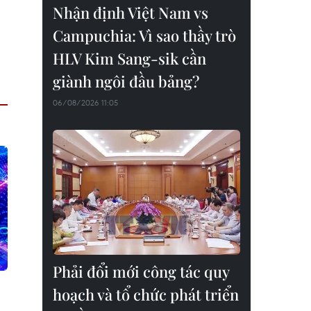
Nhận định Việt Nam vs
Campuchia: Vì sao thầy trò
HLV Kim Sang-sik cần
giành ngôi đầu bảng?
06/08/2026 11:05
Phải đổi mới công tác quy
hoạch và tổ chức phát triển