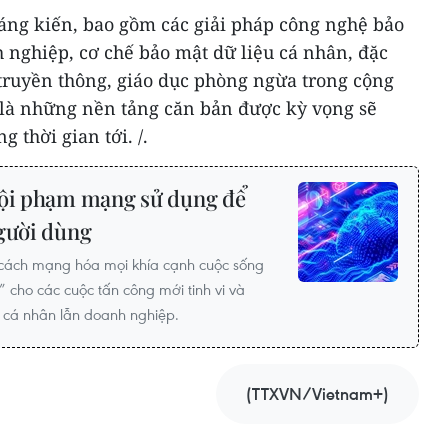
ng kiến, bao gồm các giải pháp công nghệ bảo
h nghiệp, cơ chế bảo mật dữ liệu cá nhân, đặc
 truyền thông, giáo dục phòng ngừa trong cộng
là những nền tảng căn bản được kỳ vọng sẽ
g thời gian tới. /.
tội phạm mạng sử dụng để
người dùng
ã cách mạng hóa mọi khía cạnh cuộc sống
cho các cuộc tấn công mới tinh vi và
g cá nhân lẫn doanh nghiệp.
(TTXVN/Vietnam+)