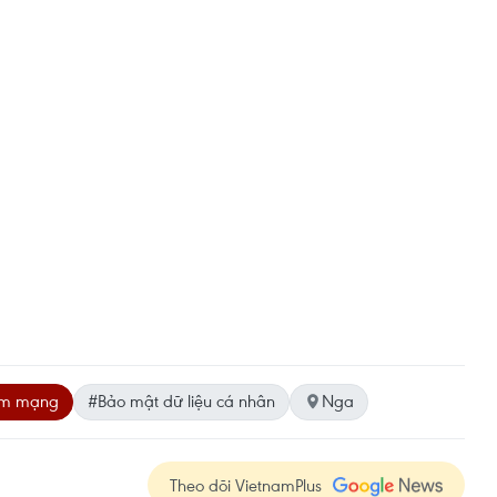
ạm mạng
#Bảo mật dữ liệu cá nhân
Nga
Theo dõi VietnamPlus