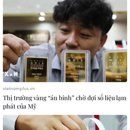
Nga chuẩn bị phóng tên lửa Bulava từ tàu
ngầm hạt nhân
10/09/2014 01:44
Tàu ngầm hạt nhân chiến lược thuộc đề án 955
Vladimir Monomakh đã từ Severodvinsk ra biển vào
chiều tối 8/9 để tiến hành cuộc phóng tên lửa đạn đạo
Bulava.
vietnamplus.vn
Thị trường vàng “án binh” chờ đợi số liệu lạm
phát của Mỹ