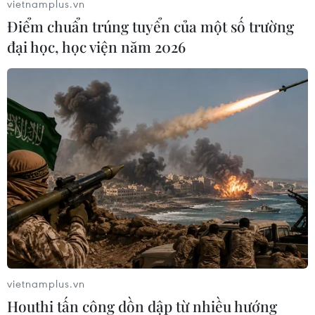
vietnamplus.vn
Điểm chuẩn trúng tuyển của một số trường
đại học, học viện năm 2026
#Hải quân Nga
#Viktor Chirkov
#Tên lửa Bulava
#Đầu đạn hạt nhân
#Bom nguyên tử
#Nhật Bản
#Viễn Đông
#Hiroshima
Nga
vietnamplus.vn
Houthi tấn công dồn dập từ nhiều hướng