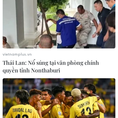
vietnamplus.vn
Thái Lan: Nổ súng tại văn phòng chính
quyền tỉnh Nonthaburi