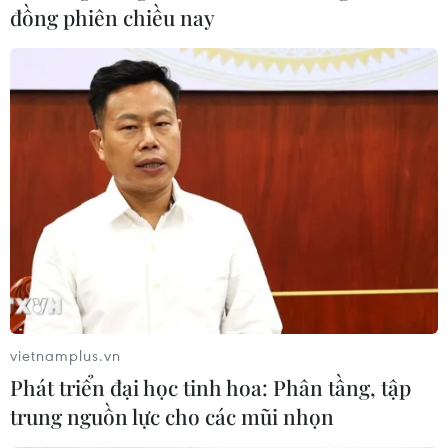
đồng phiên chiều nay
TIN CÙNG CHUYÊN MỤC
Nga sẵn sàng mở cửa đàm
phán Ukraine nhưng ra điều kiện về
an ninh
10/08/2026 16:12
vietnamplus.vn
Tấn công gây nhiều thương vong tại
Phát triển đại học tinh hoa: Phân tầng, tập
Nga và Ukraine
trung nguồn lực cho các mũi nhọn
10/08/2026 10:29