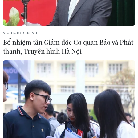
vietnamplus.vn
Bổ nhiệm tân Giám đốc Cơ quan Báo và Phát
thanh, Truyền hình Hà Nội
Tên lửa hạt nhân liên lục địa Bulava rời bệ phóng. (Nguồn: Bộ
Quốc phòng Nga)
Theo Reuters, Tư lệnh Hải quân Nga, Đô đốc
Viktor Chirkov ngày 10/9 tuyên bố nước này đã
thử nghiệm thành công tên lửa hạt nhân liên
lục địa Bulava mới và sẽ tiến hành thêm 2 vụ
thử tên lửa vào tháng 10 và tháng 11 tới.
Theo Đô đốc Viktor Chirkov, cuộc thử nghiệm