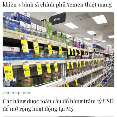
Theo dõi VietnamPlus
khiến 4 binh sĩ chính phủ Yemen thiệt mạng
TIN LIÊN QUAN
vietnamplus.vn
Các hãng dược toàn cầu đổ hàng trăm tỷ USD
để mở rộng hoạt động tại Mỹ