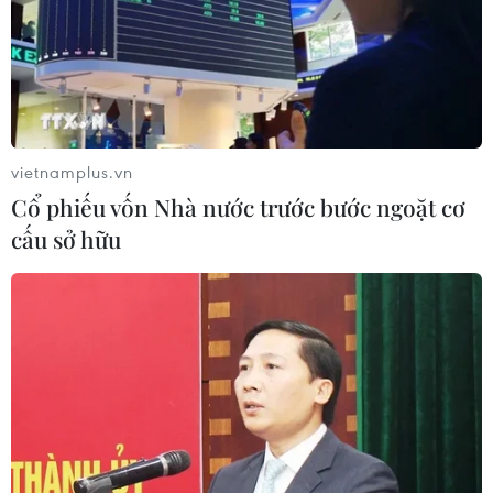
vietnamplus.vn
Cổ phiếu vốn Nhà nước trước bước ngoặt cơ
cấu sở hữu
TIN CÙNG CHUYÊN MỤC
Tập đoàn Sovico được vinh danh
“Dấu ấn Thương hiệu Việt hàng đầu”