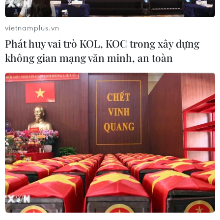
vietnamplus.vn
Phát huy vai trò KOL, KOC trong xây dựng
không gian mạng văn minh, an toàn
Vietcombank nhận nhiều giải thưởng
trong nước và quốc tế
02/12/2016 09:16