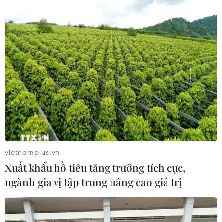
Tiêu chí mới phân loại doanh nghiệp
để thực hiện cơ cấu lại vốn nhà nước
06/08/2026 15:08
Meta tung công cụ AI lập trình tự
động cho nhà phát triển
06/08/2026 06:40
vietnamplus.vn
Doanh thu AI của Microsoft phụ
Xuất khẩu hồ tiêu tăng trưởng tích cực,
thuộc phần lớn vào đối tác OpenAI
ngành gia vị tập trung nâng cao giá trị
06/08/2026 06:31