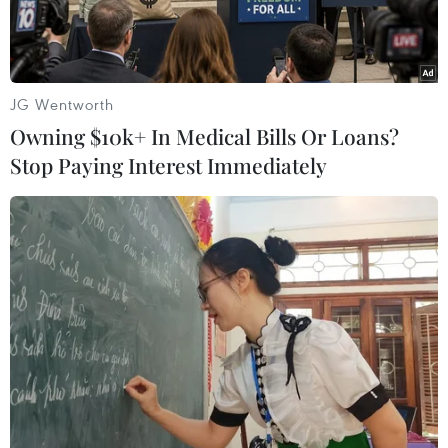
JG Wentworth
Owning $10k+ In Medical Bills Or Loans?
Stop Paying Interest Immediately
Lãnh đạo The Banker trao giải thưởng cho lãnh đạo VIB.
(Nguồn: VIB)
Giải thưởng danh giá “Ngân hàng tiêu biểu năm
2016” (Bank of the Year 2016) vừa được tạp chí
The Banker thuộc Financial Times trao cho