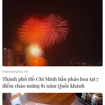
vietnamplus.vn
Thành phố Hồ Chí Minh bắn pháo hoa tại 7
#Tạp chí The Banker
#Giải thưởng
#VIB
điểm chào mừng 81 năm Quốc khánh
#Ngân hàng tiêu biểu
#Ngân hàng xuất sắc
#Tổng tài sản
#Lợi nhuận
#Nợ quá hạn