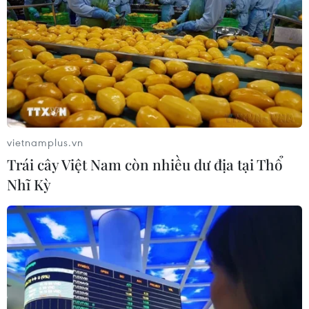
vietnamplus.vn
Trái cây Việt Nam còn nhiều dư địa tại Thổ
Nhĩ Kỳ