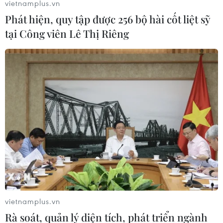
Năm năm liên tiếp Vietcombank nhận danh hiệu sản
vietnamplus.vn
phẩm đạt Thương hiệu Quốc gia 2016 do Hội đồng
Phát hiện, quy tập được 256 bộ hài cốt liệt sỹ
Thương hiệu Quốc gia và Bộ Công Thương trao tặng.
tại Công viên Lê Thị Riêng
vietnamplus.vn
Rà soát, quản lý diện tích, phát triển ngành