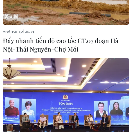
vietnamplus.vn
Đẩy nhanh tiến độ cao tốc CT.07 đoạn Hà
Nội-Thái Nguyên-Chợ Mới
Vietnam Report vinh danh Vietinbank là
ngân hàng uy tín nhất
06/07/2016 10:40
Vietnam Report vinh danh VietinBank đứng đầu trong
tốp 10 ngân hàng thương mại Việt Nam uy tín năm
2016.